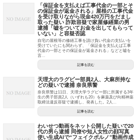
「保証金を支払えば工事代金の一部とそ
の保証金が返金される」屋根の工事代金
を受け取りながら現金420万円をだまし
取った疑い 詐欺容疑で家屋修繕業の男
逮捕「嘘をついてお金を出してもらって
いない」と容疑否認
自宅の屋根等の修繕工事を請け負い代金の支払いを
受けていたにも関わらず、「保証金を支払えば工事
代金の一部とその保証金が返金される」などと嘘を
言...
記事を読む
天理大のラグビー部員2人、大麻所持な
どの疑いで逮捕 奈良県警
奈良県警は11日、天理大学ラグビー部に所属する3年
生の男子部員2人（いずれも20）を麻薬及び向精神薬
取締法違反容疑で逮捕し、発表した。2人...
記事を読む
わいせつ動画をネット公開した疑いで20
代の男ら逮捕 同僚や知人女性の顔写真
使い生成AIで“フェイクポルノ”動画作成