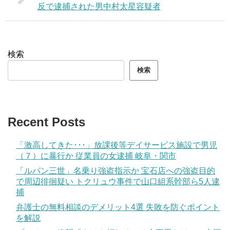
反で逮捕された男中村太星容疑者
検索
検索
Recent Posts
「激高してきた･･･」放課後等デイサービス施設で男児
（７）に暴行か 従業員の女逮捕 岐阜・関市
「ルパン三世」名乗り強盗指示か 宝石店への強盗目的
で周辺徘徊疑い トクリュウ事件で山口組系幹部ら5人逮
捕
弁護士の無料相談のデメリット4選 失敗を防ぐポイント
を解説