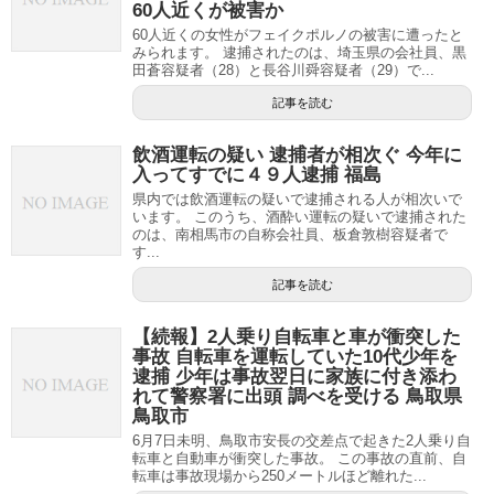
60人近くが被害か
60人近くの女性がフェイクポルノの被害に遭ったと
みられます。 逮捕されたのは、埼玉県の会社員、黒
田蒼容疑者（28）と長谷川舜容疑者（29）で...
記事を読む
飲酒運転の疑い 逮捕者が相次ぐ 今年に
入ってすでに４９人逮捕 福島
県内では飲酒運転の疑いで逮捕される人が相次いで
います。 このうち、酒酔い運転の疑いで逮捕された
のは、南相馬市の自称会社員、板倉敦樹容疑者で
す...
記事を読む
【続報】2人乗り自転車と車が衝突した
事故 自転車を運転していた10代少年を
逮捕 少年は事故翌日に家族に付き添わ
れて警察署に出頭 調べを受ける 鳥取県
鳥取市
6月7日未明、鳥取市安長の交差点で起きた2人乗り自
転車と自動車が衝突した事故。 この事故の直前、自
転車は事故現場から250メートルほど離れた...