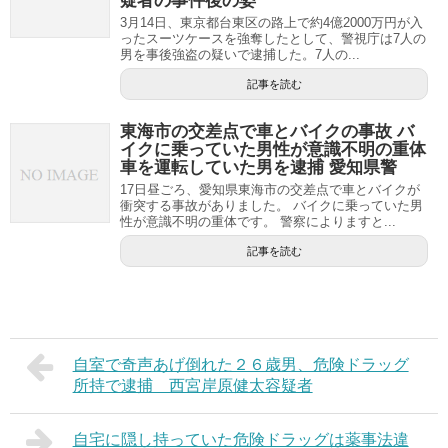
疑者の事件後の姿
3月14日、東京都台東区の路上で約4億2000万円が入
ったスーツケースを強奪したとして、警視庁は7人の
男を事後強盗の疑いで逮捕した。7人の...
記事を読む
東海市の交差点で車とバイクの事故 バ
イクに乗っていた男性が意識不明の重体
車を運転していた男を逮捕 愛知県警
17日昼ごろ、愛知県東海市の交差点で車とバイクが
衝突する事故がありました。 バイクに乗っていた男
性が意識不明の重体です。 警察によりますと...
記事を読む
自室で奇声あげ倒れた２６歳男、危険ドラッグ
所持で逮捕 西宮岸原健太容疑者
自宅に隠し持っていた危険ドラッグは薬事法違