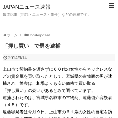
JAPANニュース速報
報道記事（犯罪・ニュース・事件）などの速報です。
ホーム
Uncategorized
「押し買い」で男を逮捕
2014/9/14
上山市で契約書を渡さずに６０代の女性からネックレスな
どの貴金属を買い取ったとして、宮城県の古物商の男が逮
捕され、警察は、相場よりも安い価格で買い取る
「押し買い」の疑いがあるとみて調べています。
逮捕されたのは、宮城県名取市の古物商、遠藤啓介容疑者
（４５）です。
遠藤容疑者は今月９日、上山市の６１歳の女性の自宅を訪