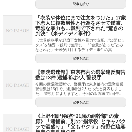
記事を読む
「衣装や体位にまで注文をつけた」17歳
下恋人に複数男性と行為をさせて鑑賞、
苛烈な暴力も…裁判で下された“驚きの
判決”《米ディディ事件》
〈世界的歌手が17歳下女性を暴力で支配→“公開セッ
クス”を強要→裁判で無罪に…「“合意があった”とみ
なされた」全米が注目するディディ事件の真...
記事を読む
【衆院選速報】東京都内の選挙違反警告
数は13件 逮捕者は2人 警視庁
今回の衆議院選挙で、警視庁は東京都内の選挙違反
警告数は13件で、逮捕者は2人だったと発表しまし
た。 警視庁によりますと、今回の衆院選で8日午...
記事を読む
《上野4億円強盗“21歳の組幹部”の素
顔》「逮捕前、別の“指示役”とキャバク
ラで酒盛り」「父もヤクザ」狩野仁琉容