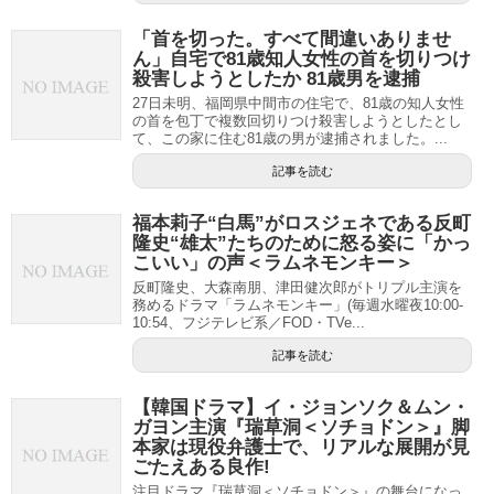
「首を切った。すべて間違いありませ
ん」自宅で81歳知人女性の首を切りつけ
殺害しようとしたか 81歳男を逮捕
27日未明、福岡県中間市の住宅で、81歳の知人女性
の首を包丁で複数回切りつけ殺害しようとしたとし
て、この家に住む81歳の男が逮捕されました。...
記事を読む
福本莉子“白馬”がロスジェネである反町
隆史“雄太”たちのために怒る姿に「かっ
こいい」の声＜ラムネモンキー＞
反町隆史、大森南朋、津田健次郎がトリプル主演を
務めるドラマ「ラムネモンキー」(毎週水曜夜10:00-
10:54、フジテレビ系／FOD・TVe...
記事を読む
【韓国ドラマ】イ・ジョンソク＆ムン・
ガヨン主演『瑞草洞＜ソチョドン＞』脚
本家は現役弁護士で、リアルな展開が見
ごたえある良作!
注目ドラマ『瑞草洞＜ソチョドン＞』の舞台になっ