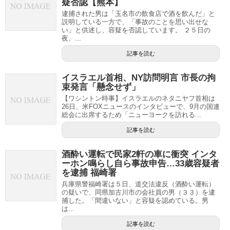
疑否認【熊本】
逮捕された男は「玉名市の飲食店で酒を飲んだ」と
説明している一方で、「事故のことを思い出せな
い」と供述し、容疑を否認しています。 ２５日の
夜、...
記事を読む
イスラエル首相、NY訪問明言 市長の拘
束発言「懸念せず」
【ワシントン時事】イスラエルのネタニヤフ首相は
26日、米FOXニュースのインタビューで、9月の国連
総会に出席するため「ニューヨークを訪れる...
記事を読む
酒酔い運転で民家2軒の車に衝突 インタ
ーホン鳴らし自ら事故申告…33歳容疑者
を逮捕 福崎署
兵庫県警福崎署は５日、道交法違反（酒酔い運転）
の疑いで、同県加古川市の会社員の男（３３）を逮
捕した。「間違いない」と容疑を認めている。男
は...
記事を読む