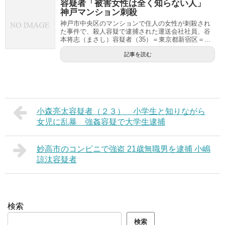
容疑者「被害女性は全く知らない人」
神戸マンション刺殺
神戸市中央区のマンションで住人の女性が刺殺され
た事件で、殺人容疑で逮捕された運送会社社員、谷
本将志（まさし）容疑者（35）＝東京都新宿区＝...
記事を読む
小森亮太容疑者（２３） 小学生と知りながら
女児に乱暴 強姦容疑で大学生逮捕
妙高市のコンビニで強盗 21歳無職男を逮捕 小嶋
諒汰容疑者
検索
検索