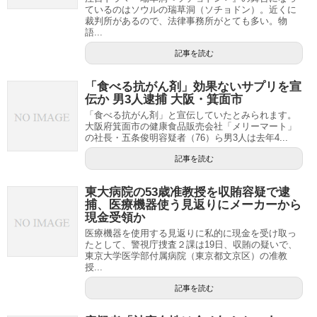
ているのはソウルの瑞草洞（ソチョドン）。近くに
裁判所があるので、法律事務所がとても多い。物
語...
記事を読む
「食べる抗がん剤」効果ないサプリを宣
伝か 男3人逮捕 大阪・箕面市
「食べる抗がん剤」と宣伝していたとみられます。
大阪府箕面市の健康食品販売会社「メリーマート」
の社長・五条俊明容疑者（76）ら男3人は去年4...
記事を読む
東大病院の53歳准教授を収賄容疑で逮
捕、医療機器使う見返りにメーカーから
現金受領か
医療機器を使用する見返りに私的に現金を受け取っ
たとして、警視庁捜査２課は19日、収賄の疑いで、
東京大学医学部付属病院（東京都文京区）の准教
授...
記事を読む