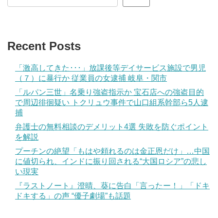
Recent Posts
「激高してきた･･･」放課後等デイサービス施設で男児
（７）に暴行か 従業員の女逮捕 岐阜・関市
「ルパン三世」名乗り強盗指示か 宝石店への強盗目的
で周辺徘徊疑い トクリュウ事件で山口組系幹部ら5人逮
捕
弁護士の無料相談のデメリット4選 失敗を防ぐポイント
を解説
プーチンの絶望「もはや頼れるのは金正恩だけ」…中国
に値切られ、インドに振り回される“大国ロシア”の悲し
い現実
『ラストノート』澄晴、葵に告白「言ったー！」「ドキ
ドキする」の声 “優子劇場”も話題