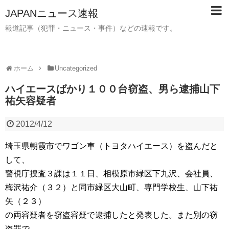
JAPANニュース速報
報道記事（犯罪・ニュース・事件）などの速報です。
ホーム
Uncategorized
ハイエースばかり１００台窃盗、男ら逮捕山下
祐矢容疑者
2012/4/12
埼玉県朝霞市でワゴン車（トヨタハイエース）を盗んだと
して、
警視庁捜査３課は１１日、相模原市緑区下九沢、会社員、
梅沢祐介（３２）と同市緑区大山町、専門学校生、山下祐
矢（２３）
の両容疑者を窃盗容疑で逮捕したと発表した。また別の窃
盗罪で