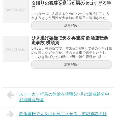
タ帰りの観客を狙った男のセコすぎる手
口
マスターズに入場するためのバッジを違法に手に入
れようとした男性が大会前の月曜日に逮捕された。
記事を読む
ひき逃げ容疑で男を再逮捕 飲酒運転暴
走事故 横須賀
5月5日、横須賀市で、車3台に衝突してそのうち71歳
の女性にケガをさせ、そのまま車で逃走したとし
て、ひき逃げなどの疑いで野中雅仁容疑者（31...
記事を読む
ストーカー行為の教諭を停職6か月の懲戒処分中
谷晋輔容疑者
飲酒運転で人をはね死亡させる 遊戯施設の社