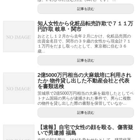
記事を読む
知人女性から化粧品転売詐欺で７１１万
円詐取 岐阜・関市
おととし１２月から去年２月にかけ、化粧品売買の
出資金名目で、関市の３９歳の女性から現金計７１
１万円をだまし取ったとして、東京都に住む３６
歳...
記事を読む
2億5000万円相当の大麻栽培に利用され
たか 物件貸し出した不動産会社と代表
を書類送検
茨城県で2億5000万円相当の大麻を栽培したとしてベ
トナム国籍の男らが逮捕された事件で、男らに複数
の物件を貸し出した際の書類を保管していなか...
記事を読む
【速報】自宅で女性の顔を殴る、傷害疑
いで男逮捕 福島
女性の顔を殴り、けがを負わせたとして、猪苗代署