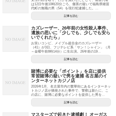
は12日午後10時20分ごろ、傷害の疑いで福島県猪苗
代町の無職の男（54）を現行犯逮捕した。...
記事を読む
カズレーザー、26年前の女性殺人事件、
遺族の思いに「少しでも、少しでも安ら
いでくれたら」
お笑いコンビ、メイプル超合金のカズレーザー
（41）が3日、フジテレビ系「サン！シャイン」（月
～金曜午前8時14分）に生出演。26年前の19...
記事を読む
賭博に必要な「ポイント」を店に提供
常習賭博の疑いで男を逮捕 名古屋のイ
ンターネットカジノ店
2026年1月、名古屋市内の繁華街にあるインターネッ
トカジノ店が摘発された事件で、警察は新たに、こ
の店に、賭博に必要なポイントを提供した男を...
記事を読む
マスターズで起きた逮捕劇！ オーガス