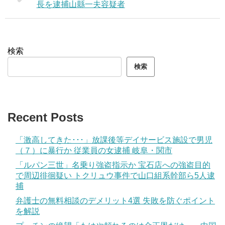
長を逮捕山縣一夫容疑者
検索
検索
Recent Posts
「激高してきた･･･」放課後等デイサービス施設で男児
（７）に暴行か 従業員の女逮捕 岐阜・関市
「ルパン三世」名乗り強盗指示か 宝石店への強盗目的
で周辺徘徊疑い トクリュウ事件で山口組系幹部ら5人逮
捕
弁護士の無料相談のデメリット4選 失敗を防ぐポイント
を解説