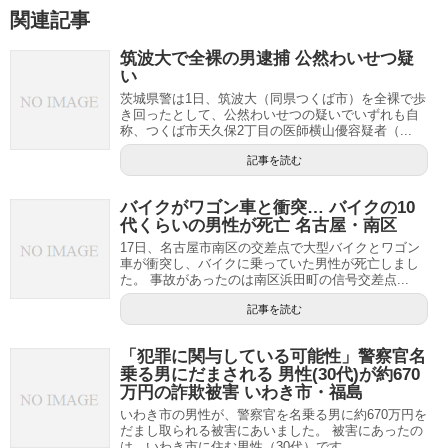
関連記事
筑波大で全裸の男逮捕 公然わいせつ疑
い
茨城県警は1日、筑波大（同県つくば市）を全裸で歩
き回ったとして、公然わいせつの疑いでいずれも自
称、つくば市天久保2丁目の医師横山優容疑者（...
記事を読む
バイクがワゴン車と衝突… バイクの10
代くらいの男性が死亡 名古屋・南区
17日、名古屋市南区の交差点で大型バイクとワゴン
車が衝突し、バイクに乗っていた男性が死亡しまし
た。 事故があったのは南区浜田町の信号交差点...
記事を読む
「犯罪に関与している可能性」警察官名
乗る男にだまされる 男性(30代)が約670
万円の詐欺被害 いわき市・福島
いわき市の男性が、警察官を名乗る男に約670万円を
だまし取られる被害にあいました。 被害にあったの
は、いわき市に住む男性（30代）です。 ...