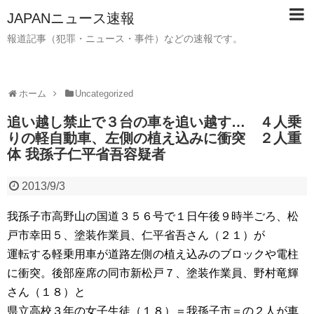
JAPANニュース速報
報道記事（犯罪・ニュース・事件）などの速報です。
ホーム
Uncategorized
追い越し禁止で３台の車を追い越す… ４人乗
りの軽自動車、左側の植え込みに衝突 ２人重
体 我孫子仁平省吾容疑者
2013/9/3
我孫子市高野山の国道３５６号で１日午後９時半ごろ、松
戸市幸田５、塗装作業員、仁平省吾さん（２１）が
運転する軽乗用車が道路左側の植え込みのブロックや電柱
に衝突。後部座席の同市新松戸７、塗装作業員、野村竜輝
さん（１８）と
県立高校３年の女子生徒（１８）＝我孫子市＝の２人が車