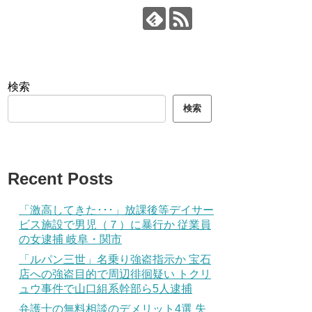
検索
検索
Recent Posts
「激高してきた･･･」放課後等デイサー
ビス施設で男児（７）に暴行か 従業員
の女逮捕 岐阜・関市
「ルパン三世」名乗り強盗指示か 宝石
店への強盗目的で周辺徘徊疑い トクリ
ュウ事件で山口組系幹部ら5人逮捕
弁護士の無料相談のデメリット4選 失