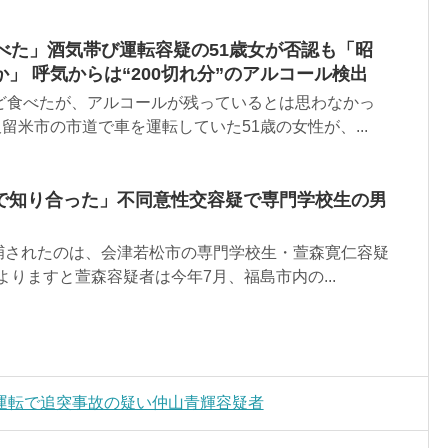
べた」酒気帯び運転容疑の51歳女が否認も「昭
」 呼気からは“200切れ分”のアルコール検出
ほど食べたが、アルコールが残っているとは思わなかっ
留米市の市道で車を運転していた51歳の女性が、...
で知り合った」不同意性交容疑で専門学校生の男
捕されたのは、会津若松市の専門学校生・萱森寛仁容疑
よりますと萱森容疑者は今年7月、福島市内の...
運転で追突事故の疑い仲山青輝容疑者