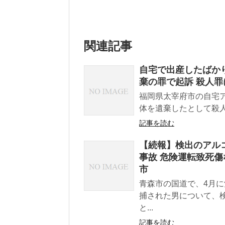
関連記事
自宅で出産したばかり
棄の罪で起訴 殺人罪
福岡県太宰府市の自宅
体を遺棄したとして殺人
記事を読む
【続報】検出のアルコ
事故 危険運転致死傷
市
青森市の国道で、4月
捕された男について、
と...
記事を読む