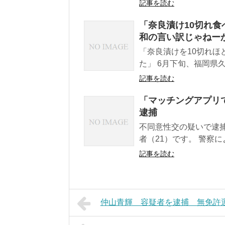
記事を読む
「奈良漬け10切れ食
和の言い訳じゃねーか
「奈良漬けを10切れ
た」 6月下旬、福岡県久
記事を読む
「マッチングアプリ
逮捕
不同意性交の疑いで逮
者（21）です。 警察に
記事を読む
仲山青輝 容疑者を逮捕 無免許