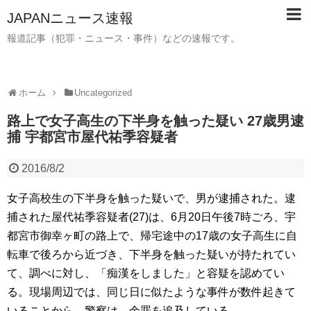
JAPANニュース速報
報道記事（犯罪・ニュース・事件）などの速報です。
ホーム
Uncategorized
路上で女子高生の下半身を触った疑い 27歳男逮
捕 宇都宮市屋代祐季容疑者
2016/8/2
女子高校生の下半身を触った疑いで、男が逮捕された。逮
捕された屋代祐季容疑者(27)は、6月20日午後7時ごろ、宇
都宮市御幸ヶ町の路上で、帰宅途中の17歳の女子高生に自
転車で後ろから近づき、下半身を触った疑いが持たれてい
て、調べに対し、「痴漢をしました」と容疑を認めてい
る。現場周辺では、同じ日に似たような事件が数件起きて
いることから、警察は、余罪を追及している。