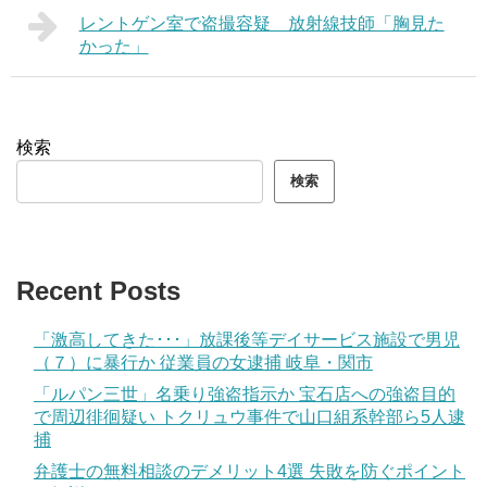
レントゲン室で盗撮容疑 放射線技師「胸見た
かった」
検索
検索
Recent Posts
「激高してきた･･･」放課後等デイサービス施設で男児
（７）に暴行か 従業員の女逮捕 岐阜・関市
「ルパン三世」名乗り強盗指示か 宝石店への強盗目的
で周辺徘徊疑い トクリュウ事件で山口組系幹部ら5人逮
捕
弁護士の無料相談のデメリット4選 失敗を防ぐポイント