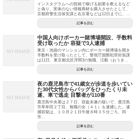
インスタグラムへの投稿で稼げる副業を教えるなど
と偽り、実体のない情報商材を購入させたとして、
京都府警生活保安課と右京署などは12日までに、...
記事を読む
中国人向けポーカー賭博場開設、手数料
受け取ったか 容疑で3人逮捕
東京・池袋のマンション内にポーカー賭博場を開き
手数料を受け取ったとして、警視庁国際犯罪対策課
は11日、東京都北区浮間3の無職、汪毅（おうき...
記事を読む
夜の鹿児島市で41歳女が歩道を歩いてい
た30代女性からバッグをひったくり未
遂、車で逃走 目撃者が110番
鹿児島中央署は２７日、窃盗未遂の疑いで、鹿児島
市草牟田２丁目、無職の女（４１）を逮捕した。逮
捕容疑は、１０月２１日午後８時３５分ごろ、同
市...
記事を読む