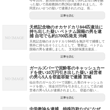
今年10月、新潟県長岡市の歩道で30代女性の胸を触
った疑いで高校教師の男(36)が逮捕されました。 不
同意わいせつの疑いで逮捕されたのは、長...
記事を読む
天然記念物のオカヤドカリ844匹違法に
持ち出した疑い ベトナム国籍の男を逮
捕 自宅でも約1700匹発見 沖縄
天然記念物のオカヤドカリ844匹を無許可で捕獲して
県外に持ち出そうとしたとして、警察は、ベトナム
国籍の男を逮捕しました。 文化財保護法違反...
記事を読む
ガールズバーで泥酔客のキャッシュカー
ドを使い10万円引き出した疑い 経営者
の男ら5人を窃盗容疑で逮捕 宮城
仙台市のガールズバーで泥酔した客のキャッシュカ
ードを使い、現金10万円を引き出したとして店の経
営者の男ら5人が逮捕されました。 窃盗の疑い...
記事を読む
中学教諭を逮捕、特殊詐欺なのになぜ