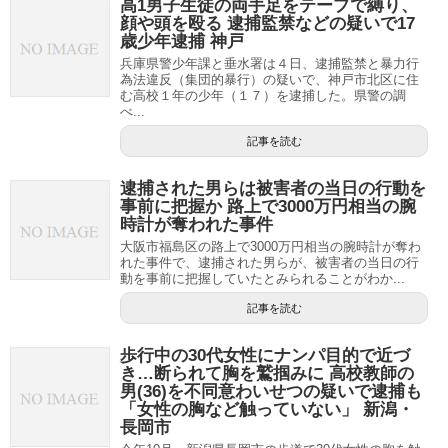
高1男子生徒の両手足をテープで縛り、
顔や頭を殴る 逮捕監禁などの疑いで17
歳少年逮捕 神戸
兵庫県警少年課と垂水署は４日、逮捕監禁と暴力行
為法違反（集団的暴行）の疑いで、神戸市北区に住
む高校１年の少年（１７）を逮捕した。県警の調
べ...
記事を読む
逮捕された男らは被害者の当日の行動を
事前に把握か 路上で3000万円相当の腕
時計が奪われた事件
大阪市福島区の路上で3000万円相当の腕時計が奪わ
れた事件で、逮捕された男らが、被害者の当日の行
動を事前に把握していたとみられることがわか...
記事を読む
歩行中の30代女性にナンパ目的で近づ
き…断られて胸を鷲掴みに 高校教師の
男(36)を不同意わいせつの疑いで逮捕も
「女性の胸など触っていない」 新潟・
長岡市