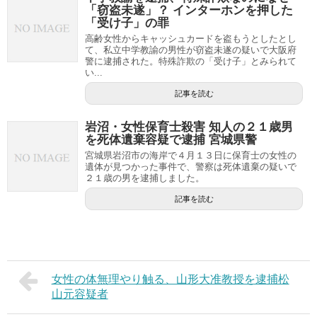
「窃盗未遂」？ インターホンを押した
「受け子」の罪
高齢女性からキャッシュカードを盗もうとしたとし
て、私立中学教諭の男性が窃盗未遂の疑いで大阪府
警に逮捕された。特殊詐欺の「受け子」とみられて
い...
記事を読む
岩沼・女性保育士殺害 知人の２１歳男
を死体遺棄容疑で逮捕 宮城県警
宮城県岩沼市の海岸で４月１３日に保育士の女性の
遺体が見つかった事件で、警察は死体遺棄の疑いで
２１歳の男を逮捕しました。
記事を読む
女性の体無理やり触る、山形大准教授を逮捕松
山元容疑者