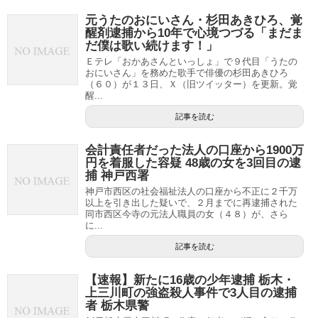
元うたのおにいさん・杉田あきひろ、覚
醒剤逮捕から10年で心境つづる「まだま
だ僕は歌い続けます！」
Ｅテレ「おかあさんといっしょ」で９代目「うたの
おにいさん」を務めた歌手で俳優の杉田あきひろ
（６０）が１３日、Ｘ（旧ツイッター）を更新。覚
醒...
記事を読む
会計責任者だった法人の口座から1900万
円を着服した容疑 48歳の女を3回目の逮
捕 神戸西署
神戸市西区の社会福祉法人の口座から不正に２千万
以上を引き出した疑いで、２月までに再逮捕された
同市西区今寺の元法人職員の女（４８）が、さら
に...
記事を読む
【速報】新たに16歳の少年逮捕 栃木・
上三川町の強盗殺人事件で3人目の逮捕
者 栃木県警