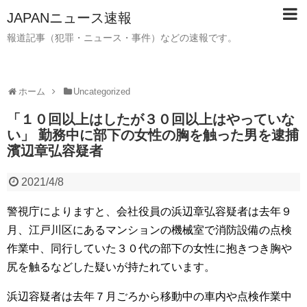
JAPANニュース速報
報道記事（犯罪・ニュース・事件）などの速報です。
ホーム
Uncategorized
「１０回以上はしたが３０回以上はやっていな
い」 勤務中に部下の女性の胸を触った男を逮捕
濱辺章弘容疑者
2021/4/8
警視庁によりますと、会社役員の浜辺章弘容疑者は去年９
月、江戸川区にあるマンションの機械室で消防設備の点検
作業中、同行していた３０代の部下の女性に抱きつき胸や
尻を触るなどした疑いが持たれています。
浜辺容疑者は去年７月ごろから移動中の車内や点検作業中