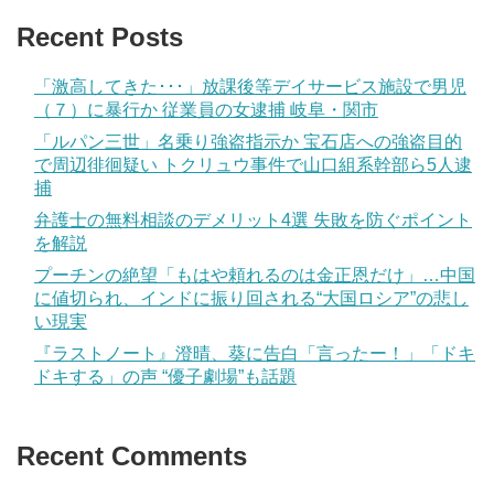
Recent Posts
「激高してきた･･･」放課後等デイサービス施設で男児
（７）に暴行か 従業員の女逮捕 岐阜・関市
「ルパン三世」名乗り強盗指示か 宝石店への強盗目的
で周辺徘徊疑い トクリュウ事件で山口組系幹部ら5人逮
捕
弁護士の無料相談のデメリット4選 失敗を防ぐポイント
を解説
プーチンの絶望「もはや頼れるのは金正恩だけ」…中国
に値切られ、インドに振り回される“大国ロシア”の悲し
い現実
『ラストノート』澄晴、葵に告白「言ったー！」「ドキ
ドキする」の声 “優子劇場”も話題
Recent Comments