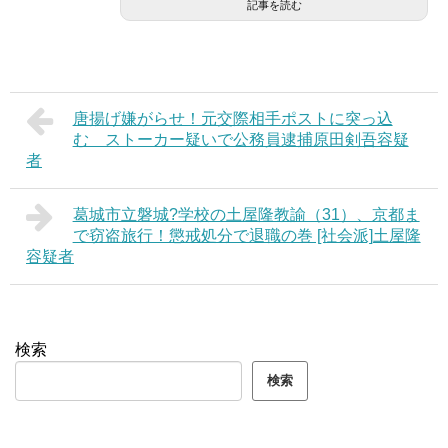
記事を読む
唐揚げ嫌がらせ！元交際相手ポストに突っ込
む ストーカー疑いで公務員逮捕原田剣吾容疑
者
葛城市立磐城?学校の土屋隆教諭（31）、京都ま
で窃盗旅行！懲戒処分で退職の巻 [社会派]土屋隆
容疑者
検索
検索