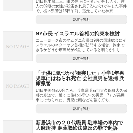
14日栃木県上三川町の住宅に何者かが押し入り、住
人の69歳の女性が殺害され息子2人がけがをした事件
で、栃木県警は16日午前、逃走していた神奈...
記事を読む
NY市長 イスラエル首相の拘束を検討
ニューヨーク市のマムダニ市長は9月の国連総会にイ
スラエルのネタニヤフ首相が訪問する場合、拘束で
きるかどうか市当局が検討していると明らかにし...
記事を読む
「子供に気づかず衝突した」小学1年男
児車にはねられ死亡 会社員男を逮捕 兵
庫県警
14日午後4時50分ごろ、兵庫県明石市大久保町大久保
町の歩道で、近くに住む小学1年の男児（7）が乗用
車にはねられた。男児は頭などを強く打ち、...
記事を読む
新居浜市の２０代職員 駐車場の車内で
大麻所持 麻薬取締法違反の罪で起訴