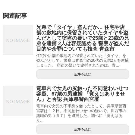
関連記事
兄弟で「タイヤ」盗んだか… 住宅や店
舗の敷地内に保管されていたタイヤを盗
んだとして窃盗の疑いで25歳と23歳の兄
弟を逮捕 2人は容疑認める 警察が盗んだ
目的や余罪についても捜査 青森市
住宅や店舗の敷地内に保管されていた「タイヤ」を
盗んだとして、警察は青森市の20代の兄弟2人を逮捕
しました。 窃盗の疑いで逮捕されたのは、青...
記事を読む
電車内で女児の尻触った不同意わいせつ
容疑、67歳の男逮捕 「覚えはありませ
ん」と否認 兵庫県警西宮署
電車内で女児の下半身を触ったとして、兵庫県警西
宮署は１２日、不同意わいせつの疑いで、川西市の
無職の男（６７）を逮捕した。調べに「覚えはあ
り...
記事を読む