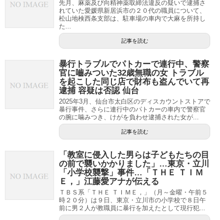
先月、麻薬及び向精神薬取締法違反の疑いで逮捕さ
れていた愛媛県新居浜市の２０代の職員について、
松山地検西条支部は、駐車場の車内で大麻を所持し
た...
記事を読む
暴行トラブルでパトカーで連行中、警察
官に嚙みついた32歳無職の女 トラブル
を起こした同じ店で財布も盗んでいて再
逮捕 容疑は否認 仙台
2025年3月、仙台市太白区のディスカウントストアで
暴行事件、さらに連行中のパトカーの車内で警察官
の腕に噛みつき、けがを負わせ逮捕された女が...
記事を読む
「教室に侵入した男らは子どもたちの目
の前で襲いかかりました」…東京・立川
「小学校襲撃」事件…「ＴＨＥ ＴＩＭ
Ｅ，」江藤愛アナが伝える
ＴＢＳ系「ＴＨＥ ＴＩＭＥ，」（月～金曜・午前５
時２０分）は９日、東京・立川市の小学校で８日午
前に男２人が教職員に暴行を加えたとして現行犯...