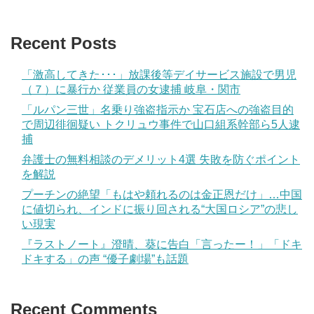
Recent Posts
「激高してきた･･･」放課後等デイサービス施設で男児
（７）に暴行か 従業員の女逮捕 岐阜・関市
「ルパン三世」名乗り強盗指示か 宝石店への強盗目的
で周辺徘徊疑い トクリュウ事件で山口組系幹部ら5人逮
捕
弁護士の無料相談のデメリット4選 失敗を防ぐポイント
を解説
プーチンの絶望「もはや頼れるのは金正恩だけ」…中国
に値切られ、インドに振り回される“大国ロシア”の悲し
い現実
『ラストノート』澄晴、葵に告白「言ったー！」「ドキ
ドキする」の声 “優子劇場”も話題
Recent Comments