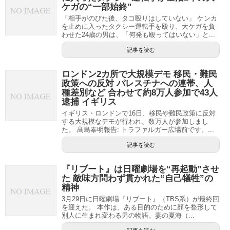
ケガの“一部始終”
「相手がのびた後、タコ殴りはしていない」 ケンカ
を止めに入ったタクシー運転手を殴り、大ケガを負
わせた24歳の男は、「何発も殴ってはいない」と...
記事を読む
ロンドン2カ所で大規模デモ 移民・難民
政策への反対 パレスチナへの連帯、人
種差別など 合わせて約8万人参加で43人
逮捕 イギリス
イギリス・ロンドンで16日、移民や難民政策に反対
する大規模なデモが行われ、数万人が参加しまし
た。 髙島泰明報告: トラファルガー広場前です。...
記事を読む
『リブート』は日曜劇場を“再起動”させ
た 敵味方問わず貫かれた“自己犠牲”の
精神
3月29日に日曜劇場『リブート』（TBS系）が最終回
を迎えた。 本作は、ある目的のために顔を整形して
別人に生まれ変わる男の物語。妻の夏海（...