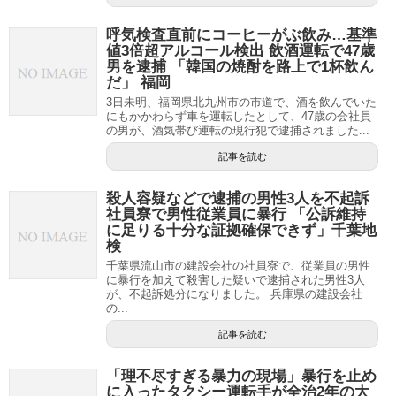
呼気検査直前にコーヒーがぶ飲み…基準
値3倍超アルコール検出 飲酒運転で47歳
男を逮捕 「韓国の焼酎を路上で1杯飲ん
だ」 福岡
3日未明、福岡県北九州市の市道で、酒を飲んでいた
にもかかわらず車を運転したとして、47歳の会社員
の男が、酒気帯び運転の現行犯で逮捕されました...
記事を読む
殺人容疑などで逮捕の男性3人を不起訴
社員寮で男性従業員に暴行 「公訴維持
に足りる十分な証拠確保できず」千葉地
検
千葉県流山市の建設会社の社員寮で、従業員の男性
に暴行を加えて殺害した疑いで逮捕された男性3人
が、不起訴処分になりました。 兵庫県の建設会社
の...
記事を読む
「理不尽すぎる暴力の現場」暴行を止め
に入ったタクシー運転手が全治2年の大