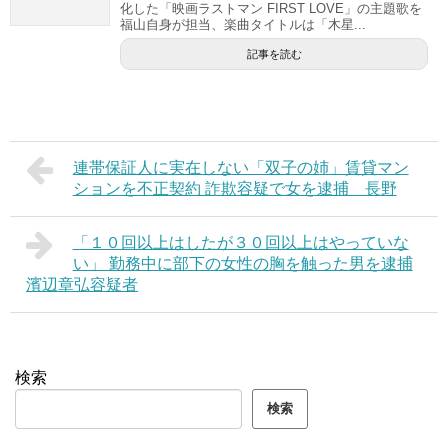
化した「映画ラストマン FIRST LOVE」の主題歌を
福山自身が担当、楽曲タイトルは「木星...
記事を読む
連帯保証人に実在しない「双子の姉」賃貸マン
ションを不正契約 詐欺容疑で女を逮捕 長野
「１０回以上はしたが３０回以上はやっていな
い」 勤務中に部下の女性の胸を触った男を逮捕
濱辺章弘容疑者
検索
検索