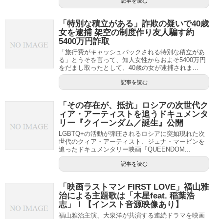
記事を読む
「特別な積立がある」詐欺の疑いで40歳
女を逮捕 架空の制度作り友人騙す約
5400万円詐取
「旅行費がキャッシュバックされる特別な積立があ
る」とうそを言って、知人女性からおよそ5400万円
をだまし取ったとして、40歳の女が逮捕されま...
記事を読む
「その存在が、抵抗」ロシアの次世代ク
ィア・アーティストを追うドキュメンタ
リー『クイーンダム／誕生』公開
LGBTQ+の活動が弾圧されるロシアに突如現れた次
世代のクィア・アーティスト、ジェナ・マービンを
追ったドキュメンタリー映画『QUEENDOM...
記事を読む
「映画ラストマン FIRST LOVE」福山雅
治による主題歌は「木星feat. 稲葉浩
志」！【インスト音源映像あり】
福山雅治主演、大泉洋が共演する連続ドラマを映画