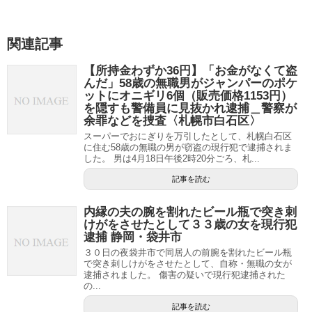
関連記事
【所持金わずか36円】「お金がなくて盗
んだ」58歳の無職男がジャンパーのポケ
ットにオニギリ6個（販売価格1153円）
を隠すも警備員に見抜かれ逮捕＿警察が
余罪などを捜査〈札幌市白石区〉
スーパーでおにぎりを万引したとして、札幌白石区
に住む58歳の無職の男が窃盗の現行犯で逮捕されま
した。 男は4月18日午後2時20分ごろ、札...
記事を読む
内縁の夫の腕を割れたビール瓶で突き刺
けがをさせたとして３３歳の女を現行犯
逮捕 静岡・袋井市
３０日の夜袋井市で同居人の前腕を割れたビール瓶
で突き刺しけがをさせたとして、自称・無職の女が
逮捕されました。 傷害の疑いで現行犯逮捕された
の...
記事を読む