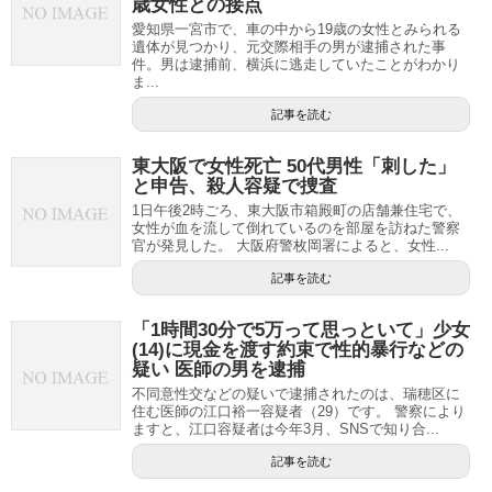
歳女性との接点
愛知県一宮市で、車の中から19歳の女性とみられる
遺体が見つかり、元交際相手の男が逮捕された事
件。男は逮捕前、横浜に逃走していたことがわかり
ま...
記事を読む
東大阪で女性死亡 50代男性「刺した」
と申告、殺人容疑で捜査
1日午後2時ごろ、東大阪市箱殿町の店舗兼住宅で、
女性が血を流して倒れているのを部屋を訪ねた警察
官が発見した。 大阪府警枚岡署によると、女性...
記事を読む
「1時間30分で5万って思っといて」少女
(14)に現金を渡す約束で性的暴行などの
疑い 医師の男を逮捕
不同意性交などの疑いで逮捕されたのは、瑞穂区に
住む医師の江口裕一容疑者（29）です。 警察により
ますと、江口容疑者は今年3月、SNSで知り合...
記事を読む