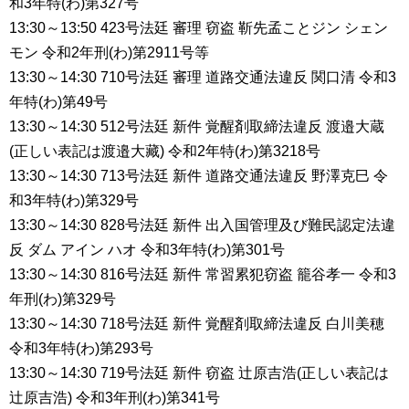
和3年特(わ)第327号
13:30～13:50 423号法廷 審理 窃盗 靳先孟ことジン シェン
モン 令和2年刑(わ)第2911号等
13:30～14:30 710号法廷 審理 道路交通法違反 関口清 令和3
年特(わ)第49号
13:30～14:30 512号法廷 新件 覚醒剤取締法違反 渡邉大蔵
(正しい表記は渡邉大藏) 令和2年特(わ)第3218号
13:30～14:30 713号法廷 新件 道路交通法違反 野澤克巳 令
和3年特(わ)第329号
13:30～14:30 828号法廷 新件 出入国管理及び難民認定法違
反 ダム アイン ハオ 令和3年特(わ)第301号
13:30～14:30 816号法廷 新件 常習累犯窃盗 籠谷孝一 令和3
年刑(わ)第329号
13:30～14:30 718号法廷 新件 覚醒剤取締法違反 白川美穂
令和3年特(わ)第293号
13:30～14:30 719号法廷 新件 窃盗 辻原吉浩(正しい表記は
辻原吉浩) 令和3年刑(わ)第341号