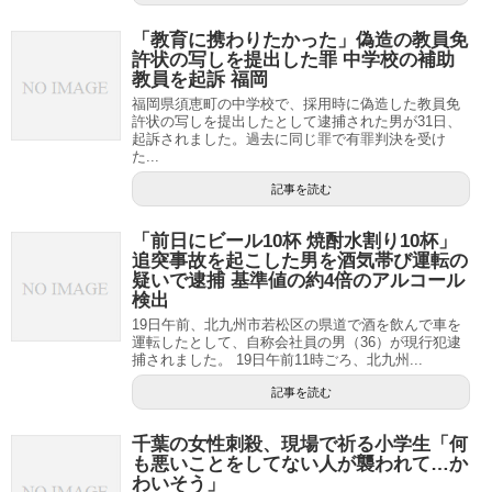
「教育に携わりたかった」偽造の教員免
許状の写しを提出した罪 中学校の補助
教員を起訴 福岡
福岡県須恵町の中学校で、採用時に偽造した教員免
許状の写しを提出したとして逮捕された男が31日、
起訴されました。過去に同じ罪で有罪判決を受け
た...
記事を読む
「前日にビール10杯 焼酎水割り10杯」
追突事故を起こした男を酒気帯び運転の
疑いで逮捕 基準値の約4倍のアルコール
検出
19日午前、北九州市若松区の県道で酒を飲んで車を
運転したとして、自称会社員の男（36）が現行犯逮
捕されました。 19日午前11時ごろ、北九州...
記事を読む
千葉の女性刺殺、現場で祈る小学生「何
も悪いことをしてない人が襲われて…か
わいそう」