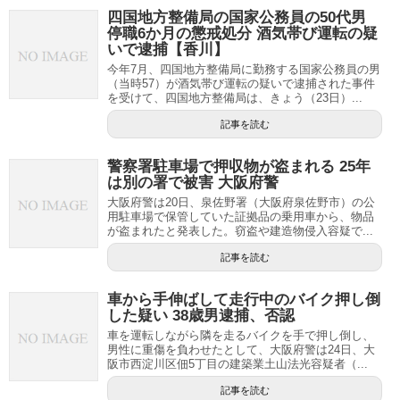
四国地方整備局の国家公務員の50代男
停職6か月の懲戒処分 酒気帯び運転の疑
いで逮捕【香川】
今年7月、四国地方整備局に勤務する国家公務員の男
（当時57）が酒気帯び運転の疑いで逮捕された事件
を受けて、四国地方整備局は、きょう（23日）...
記事を読む
警察署駐車場で押収物が盗まれる 25年
は別の署で被害 大阪府警
大阪府警は20日、泉佐野署（大阪府泉佐野市）の公
用駐車場で保管していた証拠品の乗用車から、物品
が盗まれたと発表した。窃盗や建造物侵入容疑で...
記事を読む
車から手伸ばして走行中のバイク押し倒
した疑い 38歳男逮捕、否認
車を運転しながら隣を走るバイクを手で押し倒し、
男性に重傷を負わせたとして、大阪府警は24日、大
阪市西淀川区佃5丁目の建築業土山法光容疑者（...
記事を読む