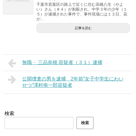
千葉市若葉区の路上で近くに住む高橋八生（やよ
い）さん（８４）が刺殺され、中学３年の少年（１
５）が逮捕された事件で、事件現場には１３日、花
が...
記事を読む
無職・ 三品奈穂 容疑者（３１）逮捕
公開捜査の男を逮捕 2年前”女子中学生にわい
せつ”澤村侑一郎容疑者
検索
検索