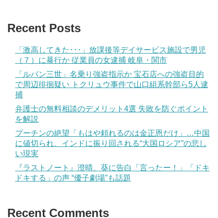
Recent Posts
「激高してきた･･･」放課後等デイサービス施設で男児
（７）に暴行か 従業員の女逮捕 岐阜・関市
「ルパン三世」名乗り強盗指示か 宝石店への強盗目的
で周辺徘徊疑い トクリュウ事件で山口組系幹部ら5人逮
捕
弁護士の無料相談のデメリット4選 失敗を防ぐポイント
を解説
プーチンの絶望「もはや頼れるのは金正恩だけ」…中国
に値切られ、インドに振り回される“大国ロシア”の悲し
い現実
『ラストノート』澄晴、葵に告白「言ったー！」「ドキ
ドキする」の声 “優子劇場”も話題
Recent Comments