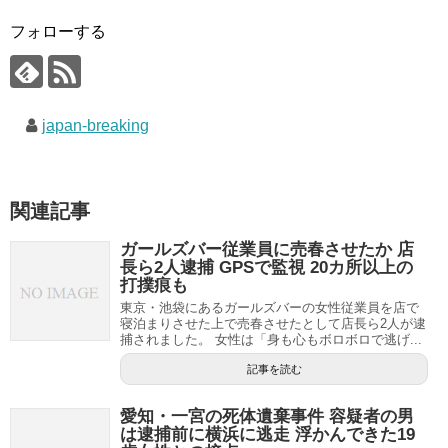
フォローする
japan-breaking
関連記事
ガールズバー従業員に売春させたか 店
長ら2人逮捕 GPSで監視 20カ所以上の
打撲痕も
東京・池袋にあるガールズバーの女性従業員を店で
寝泊まりさせた上で売春させたとして店長ら2人が逮
捕されました。 女性は「身も心もボロボロで逃げ...
記事を読む
愛知・一宮の死体遺棄事件 容疑者の男
は逮捕前に横浜に逃走 浮かんできた19