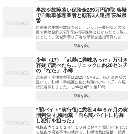
事故や故障装い保険金289万円詐取 容疑
で自動車修理業者と顧客2人逮捕 茨城県
警
自動車の事故や故障を装い、レッカー費用などの名
目で保険金約289万円を損害保険会社からだまし取っ
たとして、茨城県警水戸署や県警交通指導課など...
記事を読む
少年（17）「武器に興味あった」万引き
容疑で調べたら…リュックに約20センチ
の「なた」 小樽
北海道・小樽警察署は2025年5月4日、銃刀法違反の
疑いで、札幌市手稲区に住む無職の少年（17）を現
行犯逮捕しました。 少年は4日午後10時...
記事を読む
“闇バイト”実行役に懲役４年６か月の実
刑判決 札幌地裁「自ら闇バイトに応募
し犯行を担った」
札幌市内で２０２４年１０月に起きた“闇バイト”によ
る強盗や窃盗事件の裁判で、札幌地裁は逮捕・起訴