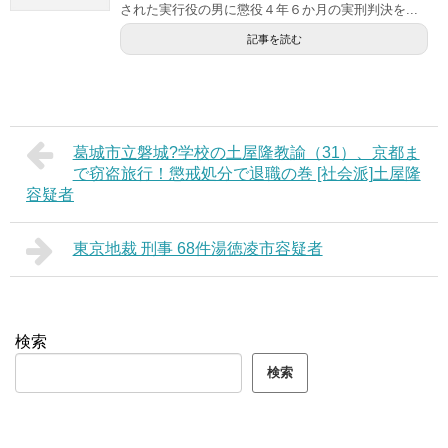
された実行役の男に懲役４年６か月の実刑判決を...
記事を読む
葛城市立磐城?学校の土屋隆教諭（31）、京都ま
で窃盗旅行！懲戒処分で退職の巻 [社会派]土屋隆
容疑者
東京地裁 刑事 68件湯徳凌市容疑者
検索
検索