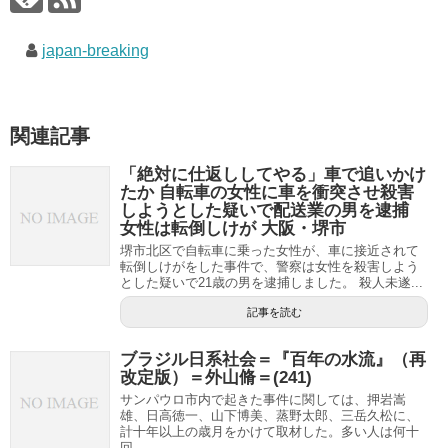
japan-breaking
関連記事
「絶対に仕返ししてやる」車で追いかけ
たか 自転車の女性に車を衝突させ殺害
しようとした疑いで配送業の男を逮捕
女性は転倒しけが 大阪・堺市
堺市北区で自転車に乗った女性が、車に接近されて
転倒しけがをした事件で、警察は女性を殺害しよう
とした疑いで21歳の男を逮捕しました。 殺人未遂...
記事を読む
ブラジル日系社会＝『百年の水流』（再
改定版）＝外山脩＝(241)
サンパウロ市内で起きた事件に関しては、押岩嵩
雄、日高徳一、山下博美、蒸野太郎、三岳久松に、
計十年以上の歳月をかけて取材した。多い人は何十
回...