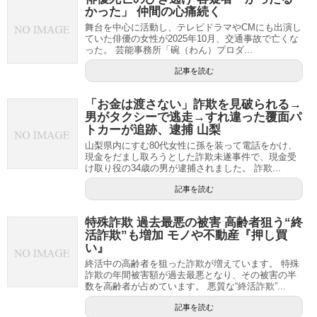
かった」 仲間の心痛続く
舞台を中心に活動し、テレビドラマやCMにも出演し
ていた俳優の女性が2025年10月、交通事故で亡くな
った。 芸能事務所「碗（わん）プロダ...
記事を読む
「お金は渡さない」詐欺を見破られる→
男がタクシーで逃走→すれ違った覆面パ
トカーが追跡、逮捕 山梨
山梨県内にすむ80代女性に孫を装って電話をかけ、
現金をだまし取ろうとした詐欺未遂事件で、現金受
け取り役の34歳の男が逮捕されました。 詐欺...
記事を読む
特殊詐欺 過去最悪の被害 高齢者狙う“終
活詐欺”も増加 モノや不動産『押し買
い』
終活中の高齢者を狙った詐欺が増えています。 特殊
詐欺の年間被害額が過去最悪となり、その被害の半
数を高齢者が占めています。 悪質な“終活詐欺”...
記事を読む