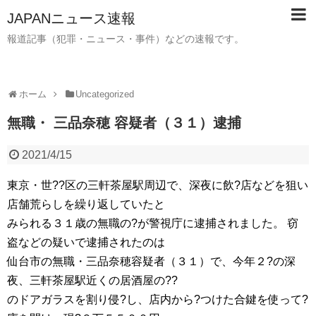
JAPANニュース速報
報道記事（犯罪・ニュース・事件）などの速報です。
ホーム
Uncategorized
無職・ 三品奈穂 容疑者（３１）逮捕
2021/4/15
東京・世??区の三軒茶屋駅周辺で、深夜に飲?店などを狙い
店舗荒らしを繰り返していたと
みられる３１歳の無職の?が警視庁に逮捕されました。 窃
盗などの疑いで逮捕されたのは
仙台市の無職・三品奈穂容疑者（３１）で、今年２?の深
夜、三軒茶屋駅近くの居酒屋の??
のドアガラスを割り侵?し、店内から?つけた合鍵を使って?