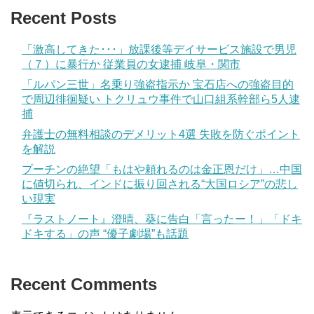
Recent Posts
「激高してきた･･･」放課後等デイサービス施設で男児
（７）に暴行か 従業員の女逮捕 岐阜・関市
「ルパン三世」名乗り強盗指示か 宝石店への強盗目的
で周辺徘徊疑い トクリュウ事件で山口組系幹部ら5人逮
捕
弁護士の無料相談のデメリット4選 失敗を防ぐポイント
を解説
プーチンの絶望「もはや頼れるのは金正恩だけ」…中国
に値切られ、インドに振り回される“大国ロシア”の悲し
い現実
『ラストノート』澄晴、葵に告白「言ったー！」「ドキ
ドキする」の声 “優子劇場”も話題
Recent Comments