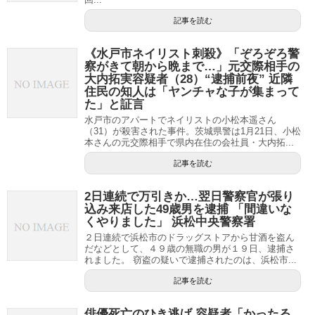
記事を読む
《水戸市ネイリスト刺殺》「ぞろぞろ警
察がきて朝から晩まで…」元交際相手の
大内拓実容疑者（28）“逮捕前夜” 近隣
住民の知人は「ヤンチャな子が集まって
た」と証言
水戸市のアパートでネイリストの小松本遥さん
（31）が殺害された事件。茨城県警は1月21日、小松
本さんの元交際相手で県内在住の会社員・大内拓...
記事を読む
2日連続で万引きか…翌日警察官が張り
込み来店した49歳男を逮捕 「間違いな
くやりました」 浜松中央警察署
２日連続で浜松市のドラッグストアから甘酒を盗ん
だなどとして、４９歳の無職の男が１９日、逮捕さ
れました。 窃盗の疑いで逮捕されたのは、浜松市...
記事を読む
俳優死亡のひき逃げ 容疑者「かったる