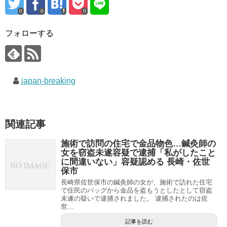
0
0
0
フォローする
japan-breaking
関連記事
施術で訪問の住宅で金品物色…鍼灸師の
女を窃盗未遂容疑で逮捕「私がしたこと
に間違いない」容疑認める 長崎・佐世
保市
長崎県佐世保市の鍼灸師の女が、施術で訪れた住宅
で住民のバッグから金品を盗もうとしたとして窃盗
未遂の疑いで逮捕されました。 逮捕されたのは佐
世...
記事を読む