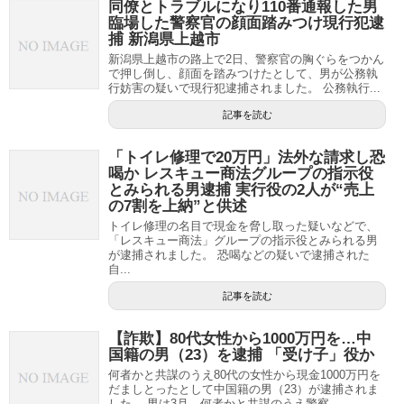
同僚とトラブルになり110番通報した男
臨場した警察官の顔面踏みつけ現行犯逮
捕 新潟県上越市
新潟県上越市の路上で2日、警察官の胸ぐらをつかん
で押し倒し、顔面を踏みつけたとして、男が公務執
行妨害の疑いで現行犯逮捕されました。 公務執行...
記事を読む
「トイレ修理で20万円」法外な請求し恐
喝か レスキュー商法グループの指示役
とみられる男逮捕 実行役の2人が“売上
の7割を上納”と供述
トイレ修理の名目で現金を脅し取った疑いなどで、
「レスキュー商法」グループの指示役とみられる男
が逮捕されました。 恐喝などの疑いで逮捕された
自...
記事を読む
【詐欺】80代女性から1000万円を…中
国籍の男（23）を逮捕 「受け子」役か
何者かと共謀のうえ80代の女性から現金1000万円を
だましとったとして中国籍の男（23）が逮捕されま
した。 男は3月、何者かと共謀のうえ警察...