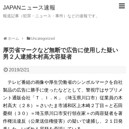
JAPANニュース速報
報道記事（犯罪・ニュース・事件）などの速報です。
ホーム
Uncategorized
厚労省マークなど無断で広告に使用した疑い
男２人逮捕木村高大容疑者
2019/2/21
テレビ番組の画像や厚生労働省のシンボルマークを自社
製品の広告に勝手に使ったなどとして、警視庁はサプリメ
ント通販会社「Ｔ．Ｉ．Ｋ」（埼玉県川口市）従業員の木
村高大（２８）＝さいたま市浦和区上木崎２丁目＝と石田
憂樹（３０）＝埼玉県川口市安行領在家＝の両容疑者を著
作権法違反（公衆送信権侵害）の疑いで逮捕し、２１日発
表した。いずれも容疑を否認している。