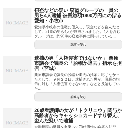
窃盗などの疑い 窃盗グループの一員の
男ら4人逮捕 被害総額1900万円にのぼる
愛知・小牧市
愛知県小牧市の住宅に侵入し、現金などを盗んだと
して、31歳の男ら4人が逮捕されました。4人を含む
グループは、約90件の窃盗事件に関与している...
記事を読む
逮捕の男「人権侵害ではないか」 栗原
市議会で議長の「脱帽か退去」指示を拒
否〈宮城〉
栗原市議会で議長の脱帽や退去の指示に応じなかっ
たとして、９月２２日。逮捕された男が、議長の指
示に対し「人権侵害ではないか」などと反論してい
た...
記事を読む
26歳看護師の女が「トクリュウ」関与か
高齢者からキャッシュカードすり替え、
盗んだ疑いで逮捕
金融機関の職員を名乗って70代男性の自宅を訪問