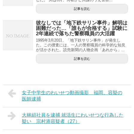
記事を読む
彼なしでは「地下鉄サリン事件」解明は
困難だった…「誰もが合格する」試験に
2年連続で落ちた警察職員の大活躍
1995年3月20日、「地下鉄サリン事件」が発生し
た。この捜査には、一人の警察職員の科学的な知見
が活かされた。読売新聞の人物企画「あれから」...
記事を読む
女子中学生のわいせつ動画撮影 福岡、容疑の
医師逮捕
大林組社員を逮捕 就活生にわいせつな行為した
疑い 宗村港容疑者（27）