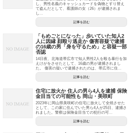
し、男性名義のキャッシュカードを偽物とすり替え
て盗んだとして、看護師の女（26）が逮捕されま
し...
記事を読む
「もめごとになった」歩いていた知人2
人に因縁 顔殴り逃走か 傷害容疑で逮捕
の16歳の男「身を守るため」と容疑一部
否認
14日夜、北海道帯広市で知人男性2人を殴る暴行を加
えけがをさせたとして、16歳の男が逮捕されまし
た。 傷害の疑いで逮捕されたのは、帯広市に住...
記事を読む
住宅に放火か 住人の男ら4人を逮捕 保険
金目当ての可能性も 岡山・美咲町
2023年に岡山県美咲町の住宅に放火して全焼させた
として、この家に住んでいた男ら4人が25日、逮捕さ
れました。警察は保険金目当ての犯行の可...
記事を読む