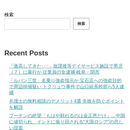
検索
検索
Recent Posts
「激高してきた･･･」放課後等デイサービス施設で男児
（７）に暴行か 従業員の女逮捕 岐阜・関市
「ルパン三世」名乗り強盗指示か 宝石店への強盗目的
で周辺徘徊疑い トクリュウ事件で山口組系幹部ら5人逮
捕
弁護士の無料相談のデメリット4選 失敗を防ぐポイント
を解説
プーチンの絶望「もはや頼れるのは金正恩だけ」…中国
に値切られ、インドに振り回される“大国ロシア”の悲し
い現実