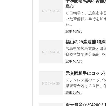
平和記念式典の警備
島市
６日朝早く、広島市中
いた警備員に暴行を加
た...
記事を読む
福山の28歳逮捕 特
広島県警広島東署と県警
窃盗容疑で処分保留=を
記事を読む
元交際相手にコップ投
ステンレス製のコップ
県警葺合署は２０日、傷
記事を読む
暗号資産など4200