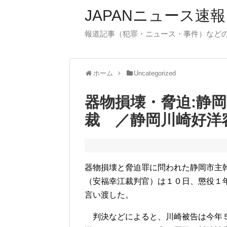
JAPANニュース速報
報道記事（犯罪・ニュース・事件）など
ホーム
Uncategorized
器物損壊・脅迫:静
裁 ／静岡川崎好洋
器物損壊と脅迫罪に問われた静岡市主
（安福幸江裁判官）は１０日、懲役１
言い渡した。
判決などによると、川崎被告は今年５