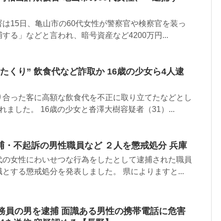
は15日、亀山市の60代女性が警察官や検察官を装っ
る」などと言われ、暗号資産など4200万円...
たくり” 飲食代など詐取か 16歳の少女ら4人逮
り合った客に高額な飲食代を不正に取り立てたなどとし
ました。 16歳の少女と沓澤大樹容疑者（31）...
捕・不起訴の男性職員など ２人を懲戒処分 兵庫
代の女性にわいせつな行為をしたとして逮捕された職員
とする懲戒処分を発表しました。 県によりますと...
務員の男を逮捕 面識ある男性の携帯電話に危害