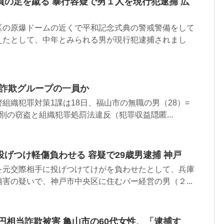
員の足を蹴る 暴行容疑で男１人を現行犯逮捕 広
区の原爆ドームの近くで平和記念式典の警戒警備をして
えたとして、中年とみられる男が現行犯逮捕されまし
殊詐欺グループの一員か
組織犯罪対策1課は18日、福山市の無職の男（28）=
別の窃盗と組織犯罪処罰法違反（犯罪収益隠匿...
げつけ軽傷負わせる 容疑で29歳男逮捕 神戸
を元交際相手に投げつけてけがを負わせたとして、兵庫
害の疑いで、神戸市中央区に住むバー経営の男（２...
万円相当詐欺被害 亀山市の60代女性、「逮捕す