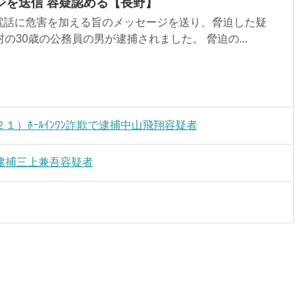
ジを送信 容疑認める【長野】
電話に危害を加える旨のメッセージを送り、脅迫した疑
の30歳の公務員の男が逮捕されました。 脅迫の...
）ﾎｰﾙｲﾝﾜﾝ詐欺で逮捕中山飛翔容疑者
逮捕三上兼吾容疑者