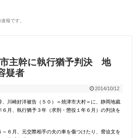
の速報です。
岡市主幹に執行猶予判決 地
容疑者
2014/10/12
幹、川崎好洋被告（５０）＝焼津市大村＝に、静岡地裁
年６月、執行猶予３年（求刑・懲役１年６月）の判決を
～６月、元交際相手の夫の車を傷つけたり、脅迫文を