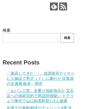
検索
検索
Recent Posts
「激高してきた･･･」放課後等デイサー
ビス施設で男児（７）に暴行か 従業員
の女逮捕 岐阜・関市
「ルパン三世」名乗り強盗指示か 宝石
店への強盗目的で周辺徘徊疑い トクリ
ュウ事件で山口組系幹部ら5人逮捕
弁護士の無料相談のデメリット4選 失