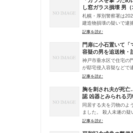
「カラスを撃つため
し窓ガラス損壊 男（
札幌・厚別警察署は20
建造物損壊の疑いで逮捕し
記事を読む
門扉に小石置いて「
容疑の男を追送検・
神戸市垂水区で住宅の
が邸宅侵入容疑などで逮
記事を読む
胸を刺され夫が死亡
認 凶器とみられる刃
同居する夫を刃物のよ
ました。 殺人未遂の疑
記事を読む