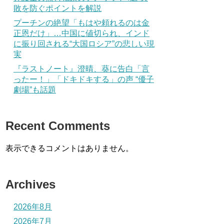
敗を防ぐポイントを解説
プーチンの絶望「もはや頼れるのは金
正恩だけ」…中国に値切られ、インド
に振り回される“大国ロシア”の悲しい現
実
『ラストノート』澄晴、葵に告白「言
ったー！」「ドキドキする」の声 “優子
劇場”も話題
Recent Comments
表示できるコメントはありません。
Archives
2026年8月
2026年7月