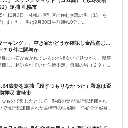
に…」 スリングショット（ゴム銃）で鉄球発射
33）逮捕 札幌市
25年10月2日、札幌市厚別区に住む無職の男（33）を
ました。 男は9月30日午前9時10分ご...
マーキング」、空き家かどうか確認し金品盗む…
計７０件に関与か
門扉に小石が置かれているのが相次いで見つかり、県警
捕し、起訴されていた住所不定、無職の男（２９）...
…64歳妻を逮捕「殺すつもりなかった」殺意は否
物押収 宮崎市
うなもので刺したとして、64歳の妻が現行犯逮捕され
いで現行犯逮捕された宮崎市の理容師・熊谷冷子容疑...