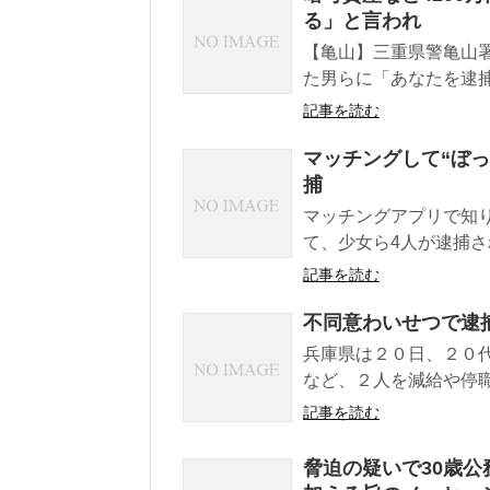
る」と言われ
【亀山】三重県警亀山署
た男らに「あなたを逮捕す
記事を読む
マッチングして“ぼっ
捕
マッチングアプリで知
て、少女ら4人が逮捕され
記事を読む
不同意わいせつで逮
兵庫県は２０日、２０
など、２人を減給や停職
記事を読む
脅迫の疑いで30歳公