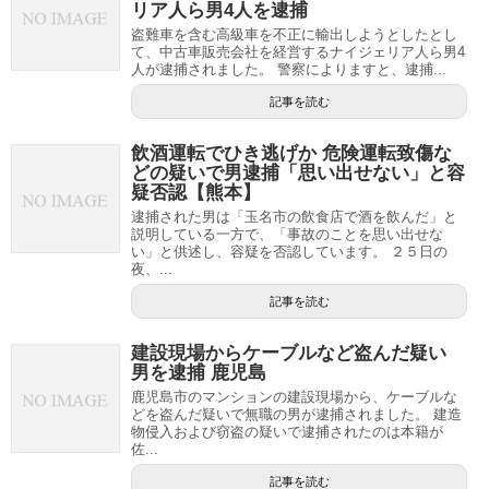
リア人ら男4人を逮捕
盗難車を含む高級車を不正に輸出しようとしたとし
て、中古車販売会社を経営するナイジェリア人ら男4
人が逮捕されました。 警察によりますと、逮捕...
記事を読む
飲酒運転でひき逃げか 危険運転致傷な
どの疑いで男逮捕「思い出せない」と容
疑否認【熊本】
逮捕された男は「玉名市の飲食店で酒を飲んだ」と
説明している一方で、「事故のことを思い出せな
い」と供述し、容疑を否認しています。 ２５日の
夜、...
記事を読む
建設現場からケーブルなど盗んだ疑い
男を逮捕 鹿児島
鹿児島市のマンションの建設現場から、ケーブルな
どを盗んだ疑いで無職の男が逮捕されました。 建造
物侵入および窃盗の疑いで逮捕されたのは本籍が
佐...
記事を読む