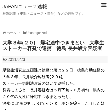
JAPANニュース速報
報道記事（犯罪・ニュース・事件）などの速報です。
ホーム
Uncategorized
大学３年(２０) 帰宅途中つきまとい 大学生
ストーカー容疑で逮捕 徳島 長井崚介容疑者
2011/6/23
県警生活安全企画課と徳島北署は２２日、徳島市助任橋の
大学３年、長井崚介容疑者(２０)を
ストーカー規制法違反の疑いで逮捕した。
発表によると、長井容疑者は５月下旬～６月初旬、県内の
２０代の女性に帰宅中つきまとったり、
深夜に自宅に押しかけてインターホンを鳴らしたりした疑
い。