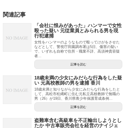
関連記事
「会社に恨みがあった」ハンマーで女性
殴った疑い 元従業員とみられる男を現
行犯逮捕
女性をハンマーのようなもので殴ってけがをさせた
などとして、警視庁田園調布署は5日、傷害の疑い
で、いずれも自称で住所・職業不詳、高須神貴容疑
者...
記事を読む
18歳未満の少女にみだらな行為をした疑
い 元高校教師の男を逮捕 香川
18歳未満と知りながら少女にみだらな行為をしたと
して、高松市松縄町に住む元私立高校教師で無職の
男（26）が19日、香川県青少年保護育成条例...
記事を読む
盗難車含む高級車を不正輸出しようとし
たか 中古車販売会社を経営のナイジェ