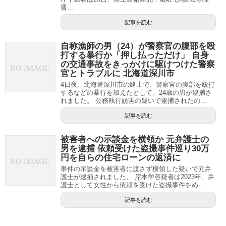
曹...
記事を読む
自称漁師の男（24）が警察官の腹部を殴
打する暴行か「押し払っただけ」 自身
の交通事故をきっかけに駆けつけた警察
官とトラブルに 北海道深川市
4日夜、北海道深川市の路上で、警察官の腹部を殴打
するなどの暴行を加えたとして、24歳の男が逮捕さ
れました。 公務執行妨害の疑いで逮捕されたの...
記事を読む
被害者への示談金を横領か 元弁護士の
男を逮捕 依頼受けた盗撮事件巡り30万
円を自らの住宅ローンの返済に
事件の示談金を被害者に渡さず横領した疑いで元弁
護士が逮捕されました。 岸本学容疑者は2023年、弁
護士として女性から依頼を受けた盗撮事件をめ...
記事を読む