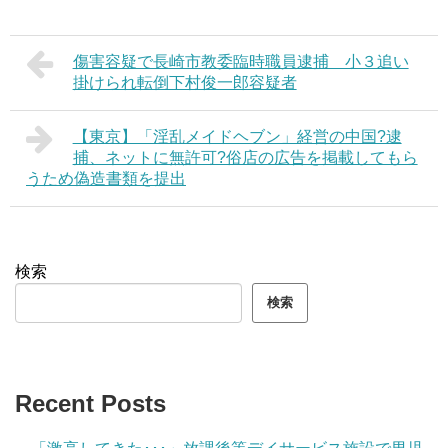
傷害容疑で長崎市教委臨時職員逮捕 小３追い
掛けられ転倒下村俊一郎容疑者
【東京】「淫乱メイドヘブン」経営の中国?逮
捕、ネットに無許可?俗店の広告を掲載してもら
うため偽造書類を提出
検索
検索
Recent Posts