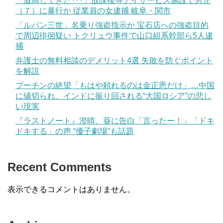
「激高してきた･･･」放課後等デイサービス施設で男児
（７）に暴行か 従業員の女逮捕 岐阜・関市
「ルパン三世」名乗り強盗指示か 宝石店への強盗目的
で周辺徘徊疑い トクリュウ事件で山口組系幹部ら5人逮
捕
弁護士の無料相談のデメリット4選 失敗を防ぐポイント
を解説
プーチンの絶望「もはや頼れるのは金正恩だけ」…中国
に値切られ、インドに振り回される“大国ロシア”の悲し
い現実
『ラストノート』澄晴、葵に告白「言ったー！」「ドキ
ドキする」の声 “優子劇場”も話題
Recent Comments
表示できるコメントはありません。