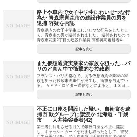
路上や車内で女子中学生にわいせつな行
為か 青森県青森市の建設作業員の男を
逮捕 容疑を否認
青森県内の女子中学生にわいせつな行為をしたとし
て、青森市の男が逮捕されました。 逮捕されたのは
青森市花園2丁目の建設作業員 阿部英司容疑者4...
記事を読む
また仮想通貨実業家の家族を狙った…パ
リのど真ん中で衝撃的な拉致劇
フランス・パリの都心で、ある仮想通貨企業家の家
族を狙った拉致未遂事件が発生し、衝撃を与えてい
る。 ＡＦＰ・ロイター通信などによると、１３日...
記事を読む
不正に口座を開設した疑い、自衛官を逮
捕 詐欺グループに譲渡か 北海道・千歳
市 大井崇容疑者(42)
第三者に利用させる目的で銀行口座を不正に開設
し、キャッシュカードをだまし取ったとして、警視
庁牛込署は23日、陸上自衛隊北千歳駐屯地の2等陸