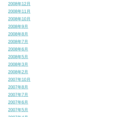
2008年12月
2008年11月
2008年10月
2008年9月
2008年8月
2008年7月
2008年6月
2008年5月
2008年3月
2008年2月
2007年10月
2007年8月
2007年7月
2007年6月
2007年5月