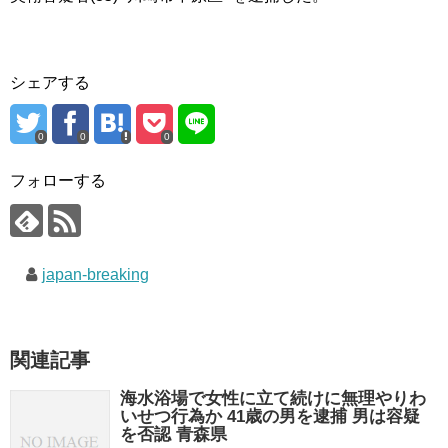
シェアする
0
0
0
フォローする
japan-breaking
関連記事
海水浴場で女性に立て続けに無理やりわ
いせつ行為か 41歳の男を逮捕 男は容疑
を否認 青森県