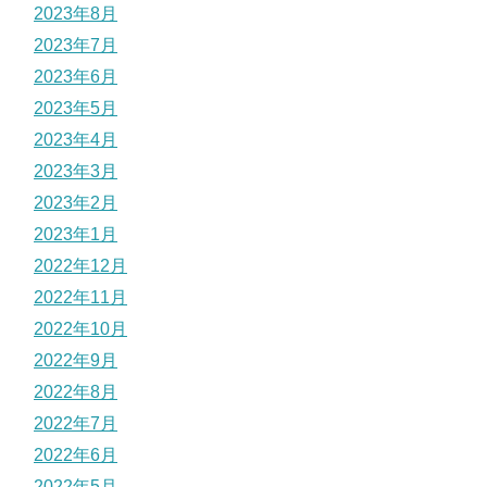
2023年8月
2023年7月
2023年6月
2023年5月
2023年4月
2023年3月
2023年2月
2023年1月
2022年12月
2022年11月
2022年10月
2022年9月
2022年8月
2022年7月
2022年6月
2022年5月