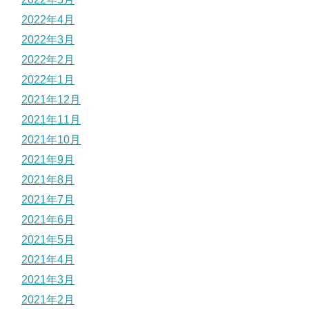
2022年4月
2022年3月
2022年2月
2022年1月
2021年12月
2021年11月
2021年10月
2021年9月
2021年8月
2021年7月
2021年6月
2021年5月
2021年4月
2021年3月
2021年2月