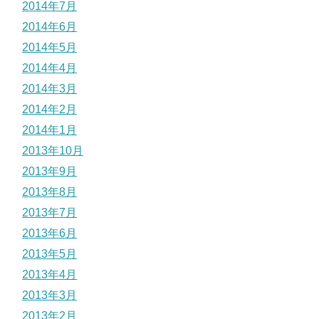
2014年7月
2014年6月
2014年5月
2014年4月
2014年3月
2014年2月
2014年1月
2013年10月
2013年9月
2013年8月
2013年7月
2013年6月
2013年5月
2013年4月
2013年3月
2013年2月