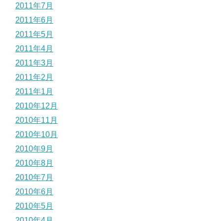
2011年7月
2011年6月
2011年5月
2011年4月
2011年3月
2011年2月
2011年1月
2010年12月
2010年11月
2010年10月
2010年9月
2010年8月
2010年7月
2010年6月
2010年5月
2010年4月