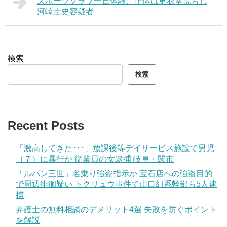
スポーツクラブ一日体験、正体は更衣室荒らし
河崎圭史容疑者
検索
検索
Recent Posts
「激高してきた･･･」放課後等デイサービス施設で男児
（７）に暴行か 従業員の女逮捕 岐阜・関市
「ルパン三世」名乗り強盗指示か 宝石店への強盗目的
で周辺徘徊疑い トクリュウ事件で山口組系幹部ら5人逮
捕
弁護士の無料相談のデメリット4選 失敗を防ぐポイント
を解説