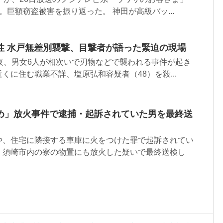
。巨額窃盗被害を振り返った。 神田が高級バッ...
性 水戸無差別襲撃、目撃者が語った緊迫の現場
夜、男女6人が相次いで刃物などで襲われる事件が起き
くに住む職業不詳、塩原弘和容疑者（48）を殺...
め」放火事件で逮捕・起訴されていた男を最終送
や、住宅に隣接する車庫に火をつけた罪で起訴されてい
、須崎市内の寮の物置にも放火した疑いで最終送検し