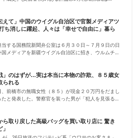
伝えて」中国のウイグル自治区で官製メディアツ
惑打ち消しに躍起、人々は「幸せで自由に」暮ら
担当する国務院新聞弁公室は６月３０日～７月９日の日
国メディアを新疆ウイグル自治区に招き、ウルムチ...
戦」のはずが…実は本当に本物の詐欺、８５歳女
取られる
日、前橋市の無職女性（８５）が現金２０万円をだまし
たと発表した。警察官を装った男が「犯人を見張る...
から取り戻した高級バッグを買い取り店に 驚き
ど」
）が、26日放送のフジテレビ系「ウワサのお客さま」