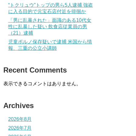
“トクリュウ”トップの男ら5人逮捕 強盗
に入る目的で元宝石店付近を徘徊か
「男に乱暴された」面識のある10代女
性に乱暴した疑い 飲食店従業員の男
（21）逮捕
児童ポルノ保存疑いで逮捕 米国から情
報、三重の公立小講師
Recent Comments
表示できるコメントはありません。
Archives
2026年8月
2026年7月