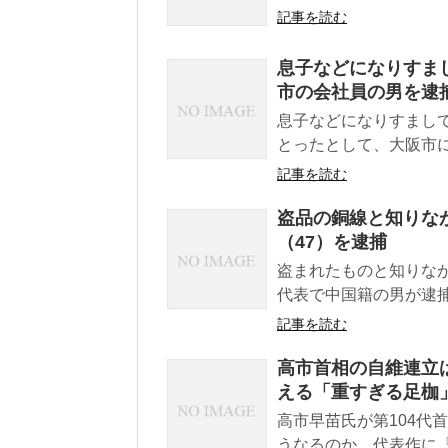
記事を読む
息子などになりすま
市の会社員の男を逮捕
息子などになりすまし
とったとして、大阪市に
記事を読む
盗品の銅線と知りな
（47）を逮捕
盗まれたものと知りな
代表で中国籍の男が逮捕
記事を読む
高市首相の自維連立
える「重すぎる足枷
高市早苗氏が第104代
うなるのか。代表作に『