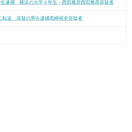
学生逮捕 横浜の大学４年生・西田雅彦西田雅彦容疑者
に転送 容疑の男を逮捕黒崎裕史容疑者