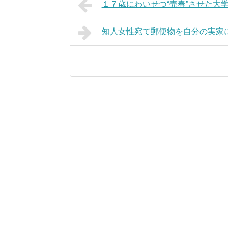
１７歳にわいせつ“売春”させた大
知人女性宛て郵便物を自分の実家