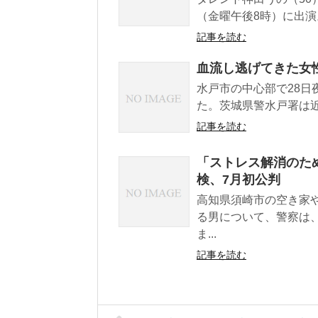
（金曜午後8時）に出演
記事を読む
血流し逃げてきた女
水戸市の中心部で28日
た。茨城県警水戸署は近
記事を読む
「ストレス解消のた
検、7月初公判
高知県須崎市の空き家
る男について、警察は
ま...
記事を読む