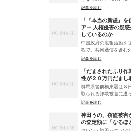
記事を読む
「『本当の新疆』を
アー 人権侵害の疑
しているのか
中国政府の広報活動を
程で、共同通信を含む外
記事を読む
「だまされたふり作
性が２０万円だまし
群馬県警前橋東署は８
取られる詐欺被害に遭っ
記事を読む
神田うの、窃盗被害
の査定額に「なるほ
タレント神田うの（50