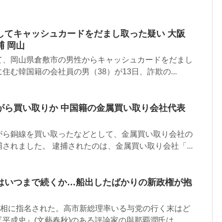
してキャッシュカードをだまし取った疑い 大阪
 岡山
て、岡山県倉敷市の男性からキャッシュカードをだまし
住む韓国籍の会社員の男（38）が13日、詐欺の...
がら買い取りか 中国籍の金属買い取り会社代表
がら銅線を買い取ったなどとして、金属買い取り会社の
されました。 逮捕されたのは、金属買い取り会社「...
はいつまで続くか…船出したばかりの新政権が抱
」
首相に指名された。高市新総理率いる与党の行く末はど
平成史』(文藝春秋)のある評論家の與那覇潤氏は...