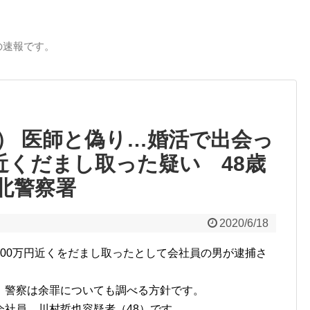
の速報です。
8） 医師と偽り…婚活で出会っ
近くだまし取った疑い 48歳
松北警察署
2020/6/18
00万円近くをだまし取ったとして会社員の男が逮捕さ
、警察は余罪についても調べる方針です。
社員、川村哲也容疑者（48）です。