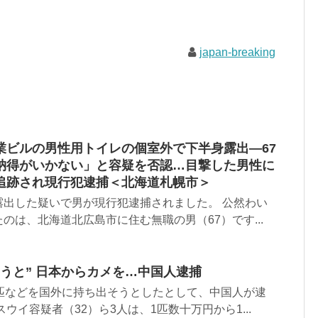
japan-breaking
業ビルの男性用トイレの個室外で下半身露出―67
納得がいかない」と容疑を否認…目撃した男性に
追跡され現行犯逮捕＜北海道札幌市＞
露出した疑いで男が現行犯逮捕されました。 公然わい
のは、北海道北広島市に住む無職の男（67）です...
うと” 日本からカメを…中国人逮捕
0匹などを国外に持ち出そうとしたとして、中国人が逮
ウイ容疑者（32）ら3人は、1匹数十万円から1...