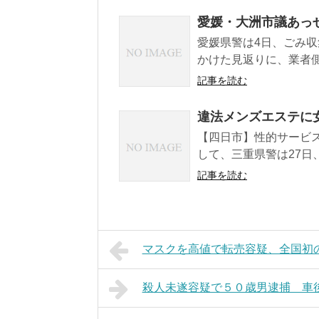
愛媛・大洲市議あっせ
愛媛県警は4日、ごみ
かけた見返りに、業者側
記事を読む
違法メンズエステに
【四日市】性的サービ
して、三重県警は27日
記事を読む
マスクを高値で転売容疑、全国初
殺人未遂容疑で５０歳男逮捕 車