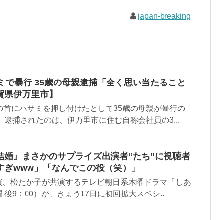
japan-breaking
ミで暴行 35歳の母親逮捕「全く思い当たること
賀県伊万里市】
の首にハサミを押し付けたとして35歳の母親が暴行の
 逮捕されたのは、伊万里市に住む自称会社員の3...
結婚』まさかのサプライズ出演者“たち”に視聴者
すぎwww」「なんでこの役（笑）」
演、松たか子が共演するテレビ朝日系木曜ドラマ『しあ
後9：00）が、きょう17日に初回拡大スペシ...