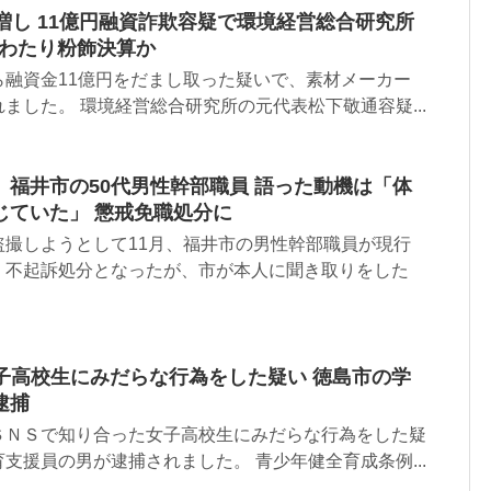
増し 11億円融資詐欺容疑で環境経営総合研究所
にわたり粉飾決算か
ら融資金11億円をだまし取った疑いで、素材メーカー
ました。 環境経営総合研究所の元代表松下敬通容疑...
福井市の50代男性幹部職員 語った動機は「体
じていた」 懲戒免職処分に
盗撮しようとして11月、福井市の男性幹部職員が現行
、不起訴処分となったが、市が本人に聞き取りをした
子高校生にみだらな行為をした疑い 徳島市の学
逮捕
ＳＮＳで知り合った女子高校生にみだらな行為をした疑
支援員の男が逮捕されました。 青少年健全育成条例...