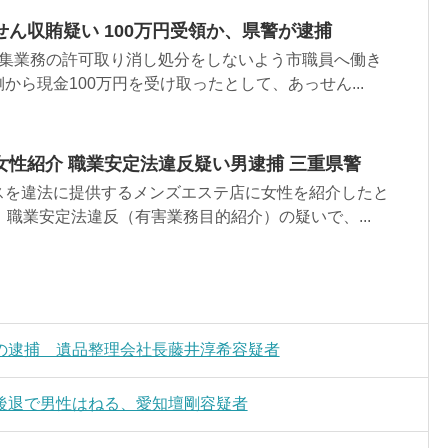
ん収賄疑い 100万円受領か、県警が逮捕
収集業務の許可取り消し処分をしないよう市職員へ働き
から現金100万円を受け取ったとして、あっせん...
女性紹介 職業安定法違反疑い男逮捕 三重県警
スを違法に提供するメンズエステ店に女性を紹介したと
、職業安定法違反（有害業務目的紹介）の疑いで、...
の逮捕 遺品整理会社長藤井淳希容疑者
後退で男性はねる、愛知壇剛容疑者