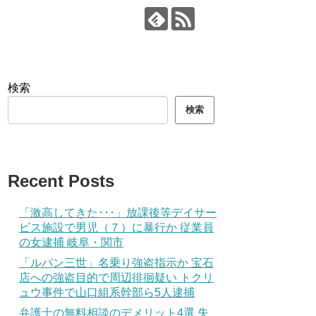
検索
検索
Recent Posts
「激高してきた･･･」放課後等デイサー
ビス施設で男児（７）に暴行か 従業員
の女逮捕 岐阜・関市
「ルパン三世」名乗り強盗指示か 宝石
店への強盗目的で周辺徘徊疑い トクリ
ュウ事件で山口組系幹部ら5人逮捕
弁護士の無料相談のデメリット4選 失