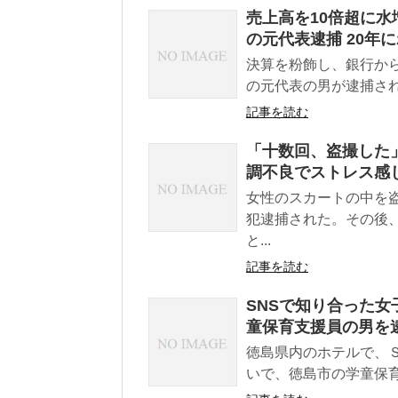
売上高を10倍超に水
の元代表逮捕 20年
決算を粉飾し、銀行か
の元代表の男が逮捕され
記事を読む
「十数回、盗撮した」
調不良でストレス感
女性のスカートの中を
犯逮捕された。その後
と...
記事を読む
SNSで知り合った女
童保育支援員の男を
徳島県内のホテルで、
いで、徳島市の学童保育