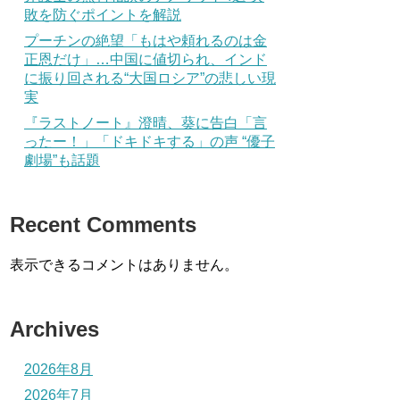
敗を防ぐポイントを解説
プーチンの絶望「もはや頼れるのは金
正恩だけ」…中国に値切られ、インド
に振り回される“大国ロシア”の悲しい現
実
『ラストノート』澄晴、葵に告白「言
ったー！」「ドキドキする」の声 “優子
劇場”も話題
Recent Comments
表示できるコメントはありません。
Archives
2026年8月
2026年7月