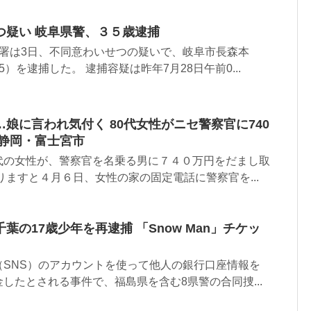
つ疑い 岐阜県警、３５歳逮捕
垣署は3日、不同意わいせつの疑いで、岐阜市長森本
）を逮捕した。 逮捕容疑は昨年7月28日午前0...
娘に言われ気付く 80代女性がニセ警察官に740
 静岡・富士宮市
代の女性が、警察官を名乗る男に７４０万円をだまし取
りますと４月６日、女性の家の固定電話に警察官を...
葉の17歳少年を再逮捕 「Snow Man」チケッ
（SNS）のアカウントを使って他人の銀行口座情報を
したとされる事件で、福島県を含む8県警の合同捜...