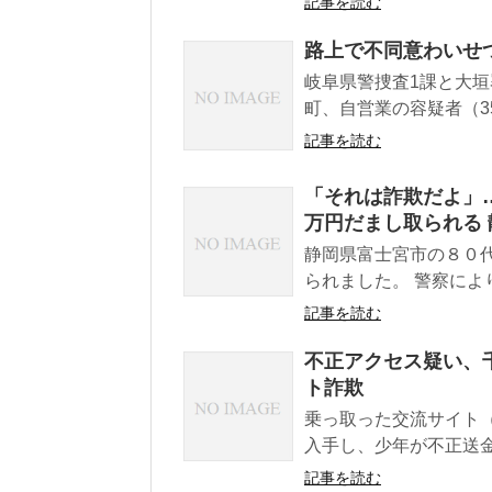
記事を読む
路上で不同意わいせ
岐阜県警捜査1課と大
町、自営業の容疑者（35
記事を読む
「それは詐欺だよ」…
万円だまし取られる
静岡県富士宮市の８０
られました。 警察によ
記事を読む
不正アクセス疑い、千
ト詐欺
乗っ取った交流サイト
入手し、少年が不正送金
記事を読む