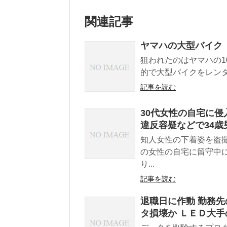
関連記事
ヤマハの大型バイク「
狙われたのはヤマハの10
的で大型バイクをレンタ
記事を読む
30代女性の自宅に
違反容疑などで34
知人女性の下着姿を盗
の女性の自宅に留守中
り...
記事を読む
退職日に作動 勤務
タ損壊か ＬＥＤ大