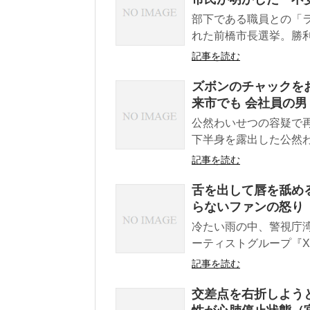
部下である職員との「
れた前橋市長選挙。勝利し
記事を読む
ズボンのチャックを
来市でも 会社員の男
公然わいせつの容疑で
下半身を露出した公然わ
記事を読む
舌を出して唇を舐め
らないファンの怒り
冷たい雨の中、警視庁
ーティストグループ『XG
記事を読む
交差点を右折しよう