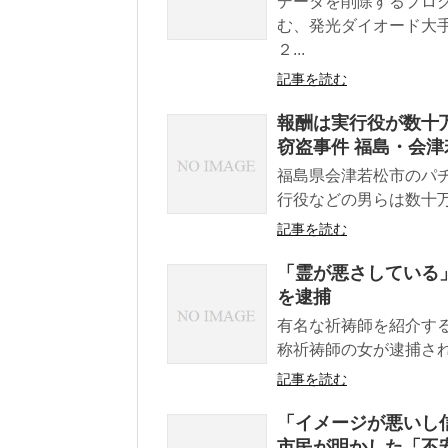
データを削除するプロ
む、発光ダイオード大
２...
記事を読む
報酬は実行役が数十万
窃盗事件 福島・会津
福島県会津若松市のパチ
行役などの男らは数十万
記事を読む
「霊が悪さしている
を逮捕
有名な祈祷師を紹介す
称祈祷師の女が逮捕さ
記事を読む
「イメージが悪いし
市民が明かした「不