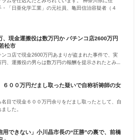
グラムを仕込んだとみられています。 神奈川県に住
手・「日亜化学工業」の元社員、亀田信治容疑者（４
、現金運搬役は数万円か パチンコ店2600万円
若松市
ンコ店で現金2600万円あまりが盗まれた事件で、実
円、運搬役の男らは数万円の報酬を提示されたとみ...
」６００万円だまし取った疑いで自称祈祷師の女
る名目で現金６００万円余りをだまし取ったとして、自
れました。
信用できない」小川晶市長の“圧勝”の裏で、前橋
安」