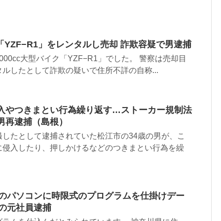
YZF−R1」をレンタルし売却 詐欺容疑で男逮捕
00cc大型バイク「YZF−R1」でした。 警察は売却目
ルしたとして詐欺の疑いで住所不詳の自称...
侵入やつきまとい行為繰り返す…ストーカー規制法
歳男再逮捕（島根）
撮したとして逮捕されていた松江市の34歳の男が、こ
に侵入したり、押しかけるなどのつきまとい行為を繰
先のパソコンに時限式のプログラムを仕掛けデー
手の元社員逮捕