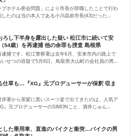
ラブホテル密会問題」により市長が辞職したことで行わ
たのは当の本人である小川晶前市長(43)だった...
おろし下半身を露出した疑い 松江市に続いて安
（54歳）を再逮捕 他の余罪も捜査 島根県
再逮捕です。松江警察署は去年6月、安来市内の路上で
いせつの容疑で5月8日、鳥取県大山町の会社員の男...
る仕草も…『XG』元プロデューサーが保釈 収ま
湾岸署から茶髪に黒いスーツ姿で出てきたのは、人気ア
』元プロデューサーのSIMONこと、酒井じゅん...
とした乗用車、直進のバイクと衝突…バイクの男