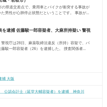
宮城・名取市）
取市の県道交差点で、乗用車とバイクが衝突する事故が
た男性が心肺停止状態だということです。 事故が...
表を逮捕 佐藤駿一郎容疑者、大麻所持疑い 警視
、警視庁は28日、麻薬取締法違反（所持）容疑で、バ
藤駿一郎容疑者（26）を逮捕した。 捜査関係者...
捕 大阪
い 公認会計士（延堂大輔容疑者）を逮捕 神奈川