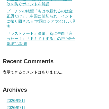
敗を防ぐポイントを解説
プーチンの絶望「もはや頼れるのは金
正恩だけ」…中国に値切られ、インド
に振り回される“大国ロシア”の悲しい現
実
『ラストノート』澄晴、葵に告白「言
ったー！」「ドキドキする」の声 “優子
劇場”も話題
Recent Comments
表示できるコメントはありません。
Archives
2026年8月
2026年7月