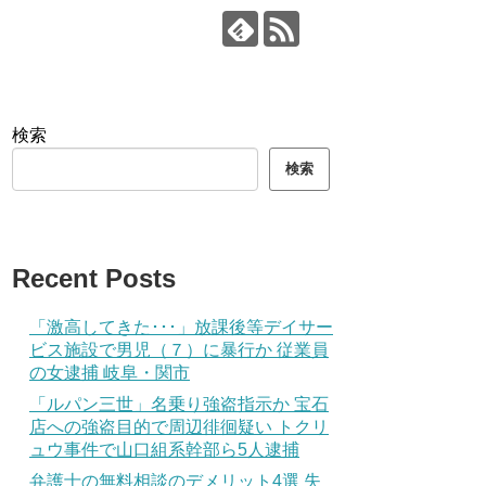
検索
検索
Recent Posts
「激高してきた･･･」放課後等デイサー
ビス施設で男児（７）に暴行か 従業員
の女逮捕 岐阜・関市
「ルパン三世」名乗り強盗指示か 宝石
店への強盗目的で周辺徘徊疑い トクリ
ュウ事件で山口組系幹部ら5人逮捕
弁護士の無料相談のデメリット4選 失