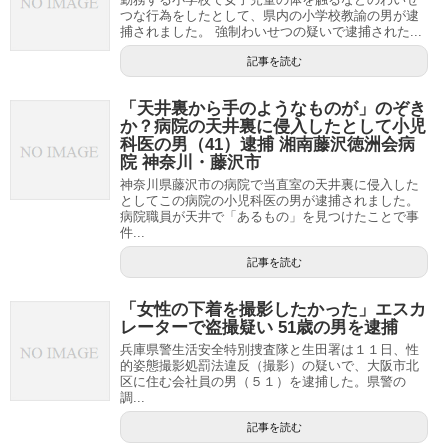
つな行為をしたとして、県内の小学校教諭の男が逮
捕されました。 強制わいせつの疑いで逮捕された...
記事を読む
「天井裏から手のようなものが」のぞき
か？病院の天井裏に侵入したとして小児
科医の男（41）逮捕 湘南藤沢徳洲会病
院 神奈川・藤沢市
神奈川県藤沢市の病院で当直室の天井裏に侵入した
としてこの病院の小児科医の男が逮捕されました。
病院職員が天井で「あるもの」を見つけたことで事
件...
記事を読む
「女性の下着を撮影したかった」エスカ
レーターで盗撮疑い 51歳の男を逮捕
兵庫県警生活安全特別捜査隊と生田署は１１日、性
的姿態撮影処罰法違反（撮影）の疑いで、大阪市北
区に住む会社員の男（５１）を逮捕した。県警の
調...
記事を読む