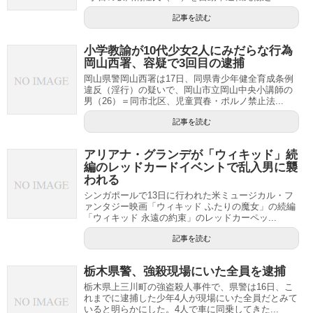
記事を読む
小学教諭が10代少女2人にみだらな行為
岡山西署、容疑で3回目の逮捕
岡山県警岡山西署は17日、同県青少年健全育成条例
違反（淫行）の疑いで、岡山市立岡山中央小講師の
男（26）＝同市北区、児童買春・ポルノ禁止法...
記事を読む
アリアナ・グランデが「ウィキッド」続
編のレッドカードイベントで乱入男に襲
われる
シンガポールで13日に行われた米ミュージカル・フ
ァンタジー映画「ウィキッド ふたりの魔女」の続編
「ウィキッド 永遠の約束」のレッドカーペッ...
記事を読む
栃木県警、強殺現場にいた全員を逮捕
栃木県上三川町の強盗殺人事件で、県警は16日、こ
れまでに逮捕した少年4人が現場にいた全員だとみて
いると明らかにした。4人で車に同乗してきた...