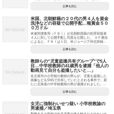
記事を読む
米国、北朝鮮籍の２０代の男４人を資金
洗浄などの容疑で公開手配…報賞金５０
０万ドル
米連邦捜査局（ＦＢＩ）が北朝鮮国籍の犯罪容疑者
４人に対して公開手配し写真を公開した。 ＡＰ通信
によると、ＦＢＩは１日、米ジョージア州北部検...
記事を読む
教師らの“児童盗撮共有グループ”で5人
目…中学校教師の41歳男を逮捕「他人の
動画見て自分も盗撮したいと…」
名古屋市の小学校の教師の男らが、児童を盗撮した
画像などをSNSで共有していたとされる事件で、新
たに北海道の中学校教師の男が逮捕されました。...
記事を読む
女児に強制わいせつ疑い 小学校教諭の
男逮捕／埼玉県
勤務する小学校で女子児童の体を触るなどのわいせ