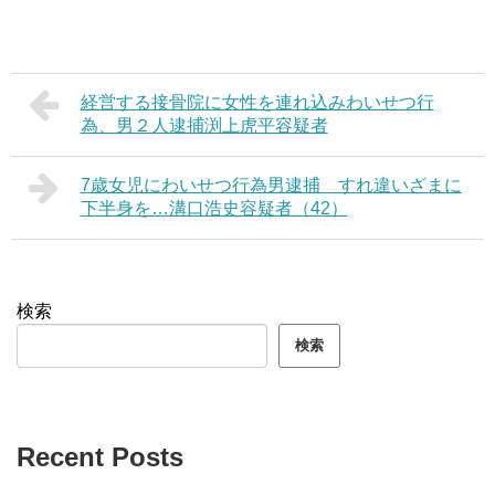
経営する接骨院に女性を連れ込みわいせつ行
為、男２人逮捕渕上虎平容疑者
7歳女児にわいせつ行為男逮捕 すれ違いざまに
下半身を…溝口浩史容疑者（42）
検索
検索
Recent Posts