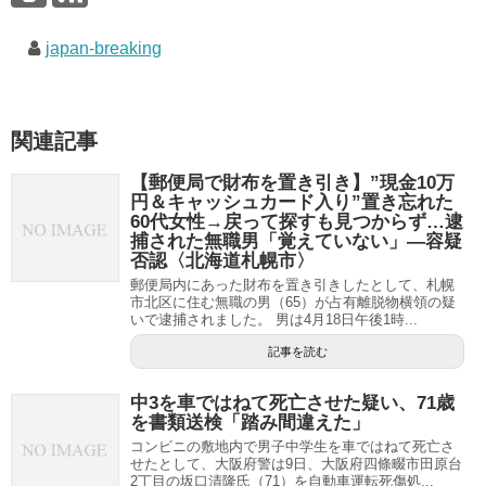
japan-breaking
関連記事
【郵便局で財布を置き引き】”現金10万
円＆キャッシュカード入り”置き忘れた
60代女性→戻って探すも見つからず…逮
捕された無職男「覚えていない」―容疑
否認〈北海道札幌市〉
郵便局内にあった財布を置き引きしたとして、札幌
市北区に住む無職の男（65）が占有離脱物横領の疑
いで逮捕されました。 男は4月18日午後1時...
記事を読む
中3を車ではねて死亡させた疑い、71歳
を書類送検「踏み間違えた」
コンビニの敷地内で男子中学生を車ではねて死亡さ
せたとして、大阪府警は9日、大阪府四條畷市田原台
2丁目の坂口清隆氏（71）を自動車運転死傷処...