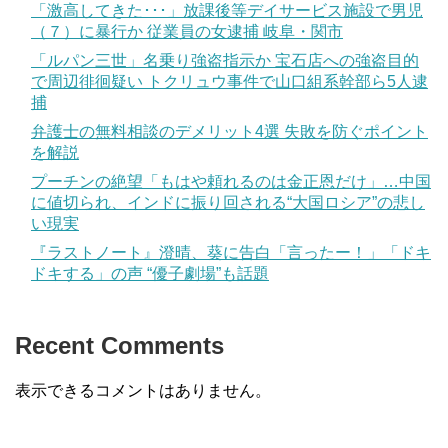
「激高してきた･･･」放課後等デイサービス施設で男児
（７）に暴行か 従業員の女逮捕 岐阜・関市
「ルパン三世」名乗り強盗指示か 宝石店への強盗目的
で周辺徘徊疑い トクリュウ事件で山口組系幹部ら5人逮
捕
弁護士の無料相談のデメリット4選 失敗を防ぐポイント
を解説
プーチンの絶望「もはや頼れるのは金正恩だけ」…中国
に値切られ、インドに振り回される“大国ロシア”の悲し
い現実
『ラストノート』澄晴、葵に告白「言ったー！」「ドキ
ドキする」の声 “優子劇場”も話題
Recent Comments
表示できるコメントはありません。