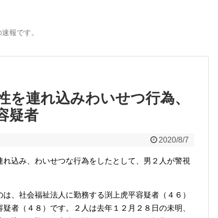
の速報です。
性を連れ込みわいせつ行為、
容疑者
2020/8/7
連れ込み、わいせつな行為をしたとして、男２人が警視
は、社会福祉法人に勤務する渕上虎平容疑者（４６）
容疑者（４８）です。２人は去年１２月２８日の未明、