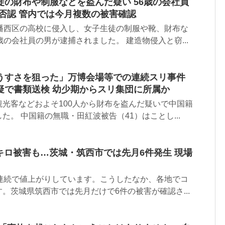
の財布や制服などを盗んだ疑い 56歳の会社員
否認 管内では今月複数の被害確認
八幡西区の高校に侵入し、女子生徒の制服や靴、財布な
歳の会社員の男が逮捕されました。 建造物侵入と窃...
うすさを狙った」万博会場等での連続スリ事件
疑で書類送検 幼少期からスリ集団に所属か
光客などおよそ100人から財布を盗んだ疑いで中国籍
た。 中国籍の無職・田紅波被告（41）はことし...
0キロ被害も…茨城・筑西市では先月6件発生 現場
週連続で値上がりしています。こうしたなか、各地でコ
。茨城県筑西市では先月だけで6件の被害が確認さ...