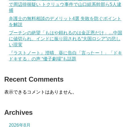
で周辺徘徊疑い トクリュウ事件で山口組系幹部ら5人逮
捕
弁護士の無料相談のデメリット4選 失敗を防ぐポイント
を解説
プーチンの絶望「もはや頼れるのは金正恩だけ」…中国
に値切られ、インドに振り回される“大国ロシア”の悲し
い現実
『ラストノート』澄晴、葵に告白「言ったー！」「ドキ
ドキする」の声 “優子劇場”も話題
Recent Comments
表示できるコメントはありません。
Archives
2026年8月