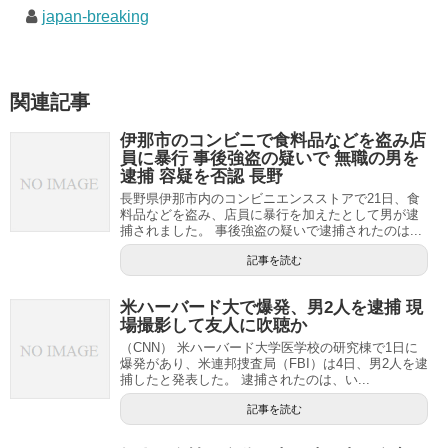
japan-breaking
関連記事
伊那市のコンビニで食料品などを盗み店
員に暴行 事後強盗の疑いで 無職の男を
逮捕 容疑を否認 長野
長野県伊那市内のコンビニエンスストアで21日、食
料品などを盗み、店員に暴行を加えたとして男が逮
捕されました。 事後強盗の疑いで逮捕されたのは...
記事を読む
米ハーバード大で爆発、男2人を逮捕 現
場撮影して友人に吹聴か
（CNN） 米ハーバード大学医学校の研究棟で1日に
爆発があり、米連邦捜査局（FBI）は4日、男2人を逮
捕したと発表した。 逮捕されたのは、い...
記事を読む