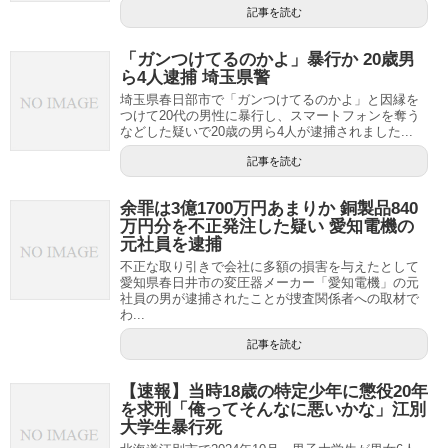
記事を読む
「ガンつけてるのかよ」暴行か 20歳男
ら4人逮捕 埼玉県警
埼玉県春日部市で「ガンつけてるのかよ」と因縁を
つけて20代の男性に暴行し、スマートフォンを奪う
などした疑いで20歳の男ら4人が逮捕されました...
記事を読む
余罪は3億1700万円あまりか 銅製品840
万円分を不正発注した疑い 愛知電機の
元社員を逮捕
不正な取り引きで会社に多額の損害を与えたとして
愛知県春日井市の変圧器メーカー「愛知電機」の元
社員の男が逮捕されたことが捜査関係者への取材で
わ...
記事を読む
【速報】当時18歳の特定少年に懲役20年
を求刑「俺ってそんなに悪いかな」江別
大学生暴行死