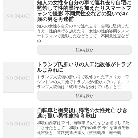
知人の女性を自分の車で連れ去り自宅に
監禁して性的暴行を加えたりスマートフ
ォンで撮影 不同意性交などの疑いで47
歳の男を再逮捕
知人の女性を自分の車で連れ去り、自宅に監禁した
うえ、性的暴行を加えたり、女性の性的姿態をスマ
ートフォンで撮影したなどとして、不同意性交など
の...
記事を読む
トランプ氏肝いりの人工池改修がトラブ
ルまみれに
トランプ大統領の肝いりで改修されたアメリカ・ワ
シントンの人工池でトラブルが相次いでいます。 ト
ランプ大統領は「破壊行為を受けている」と主...
記事を読む
自転車と衝突後に帰宅の女性死亡 ひき
逃げ疑い男性逮捕 和歌山
和歌山西署は12日、自転車で女性をひき逃げして死
亡させたとして、和歌山市内の40代男性を重過失致
死容疑と、道路交通法違反（救護義務、報告義...