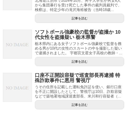
北海道江別市で2024年10月、男子大学生が男女6人
から集団暴行を受け死亡した事件の裁判員裁判で、
検察は、特定少年の滝沢海裕被告（当時18歳...
記事を読む
ソフトボール強豪校の監督が盗撮か 10
代女性を盗撮疑い 栃木県警
栃木県内にある女子ソフトボール強豪校で監督を務
める男が10代の女性のスカートの中を撮影した疑い
で逮捕されました。 宇都宮文星女子高校の教師・...
記事を読む
口座不正開設容疑で巡査部長再逮捕 特
殊詐欺事件に悪用 警視庁
うその住所を記載した運転免許証を使い、銀行口座
を不正に開設したとして、警視庁は10日、詐欺容疑
などで築地署地域課巡査部長、米川和行容疑者（...
記事を読む