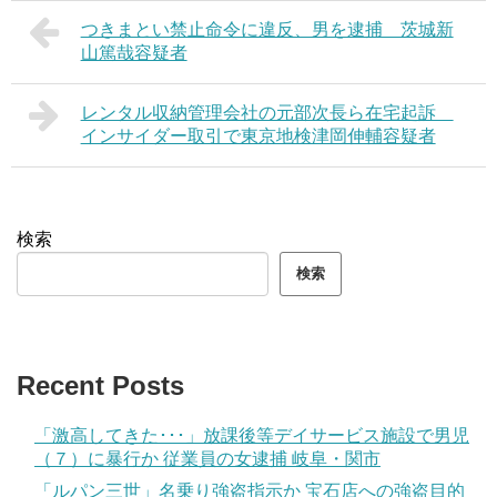
つきまとい禁止命令に違反、男を逮捕 茨城新
山篤哉容疑者
レンタル収納管理会社の元部次長ら在宅起訴
インサイダー取引で東京地検津岡伸輔容疑者
検索
検索
Recent Posts
「激高してきた･･･」放課後等デイサービス施設で男児
（７）に暴行か 従業員の女逮捕 岐阜・関市
「ルパン三世」名乗り強盗指示か 宝石店への強盗目的