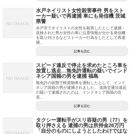
水戸ネイリスト女性殺害事件 男をスト
ーカー疑いで再逮捕 車にも発信機 茨城
県警
水戸市でネイリストの女性を殺害したとして逮捕・
送検された男が女性の車に位置情報が分かる発信機
を取り付けるなどストーカー行為をしたとして再逮
捕...
記事を読む
スピード違反で停止を求めたところ車を
放置し逃走…無免許運転の疑いでインド
ネシア国籍の男を逮捕 福島
無免許の状態で軽貨物車を運転したとして、インド
ネシア国籍の男が逮捕されました。 道路交通法違反
の疑いで逮捕されたのは、インドネシア国籍の住
居...
記事を読む
タクシー運転手がスリ容疑の男（77）を
取り押さえる 逮捕の男は所持金26万円
「自分のものにしようとしたわけではな