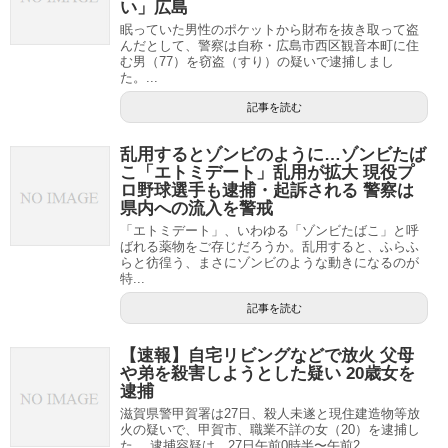
い」広島
眠っていた男性のポケットから財布を抜き取って盗
んだとして、警察は自称・広島市西区観音本町に住
む男（77）を窃盗（すり）の疑いで逮捕しまし
た。...
記事を読む
乱用するとゾンビのように…ゾンビたば
こ「エトミデート」乱用が拡大 現役プ
ロ野球選手も逮捕・起訴される 警察は
県内への流入を警戒
「エトミデート」、いわゆる「ゾンビたばこ」と呼
ばれる薬物をご存じだろうか。乱用すると、ふらふ
らと彷徨う、まさにゾンビのような動きになるのが
特...
記事を読む
【速報】自宅リビングなどで放火 父母
や弟を殺害しようとした疑い 20歳女を
逮捕
滋賀県警甲賀署は27日、殺人未遂と現住建造物等放
火の疑いで、甲賀市、職業不詳の女（20）を逮捕し
た。 逮捕容疑は、27日午前0時半〜午前2...