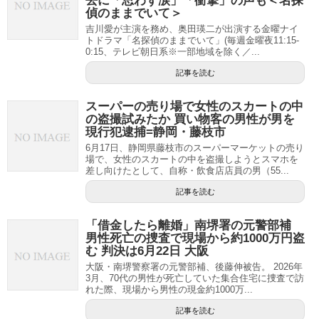
去に「思わず涙」「衝撃」の声も＜名探
偵のままでいて＞
吉川愛が主演を務め、奥田瑛二が出演する金曜ナイ
トドラマ「名探偵のままでいて」(毎週金曜夜11:15-
0:15、テレビ朝日系※一部地域を除く／...
記事を読む
スーパーの売り場で女性のスカートの中
の盗撮試みたか 買い物客の男性が男を
現行犯逮捕=静岡・藤枝市
6月17日、静岡県藤枝市のスーパーマーケットの売り
場で、女性のスカートの中を盗撮しようとスマホを
差し向けたとして、自称・飲食店店員の男（55...
記事を読む
「借金したら離婚」南堺署の元警部補
男性死亡の捜査で現場から約1000万円盗
む 判決は6月22日 大阪
大阪・南堺警察署の元警部補、後藤伸被告。 2026年
3月、70代の男性が死亡していた集合住宅に捜査で訪
れた際、現場から男性の現金約1000万...
記事を読む