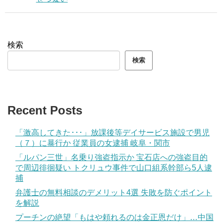
検索
検索
Recent Posts
「激高してきた･･･」放課後等デイサービス施設で男児
（７）に暴行か 従業員の女逮捕 岐阜・関市
「ルパン三世」名乗り強盗指示か 宝石店への強盗目的
で周辺徘徊疑い トクリュウ事件で山口組系幹部ら5人逮
捕
弁護士の無料相談のデメリット4選 失敗を防ぐポイント
を解説
プーチンの絶望「もはや頼れるのは金正恩だけ」…中国