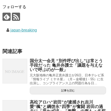
フォローする
japan-breaking
関連記事
国分太一会見 “別件呼び出し”は常とう
手段だった 亀井弁護士「議題を与えな
いで呼ぶのが一般」
元大阪地検の亀井正貴弁護士が26日、日本テレビ系
「情報ライブ ミヤネ屋」（月～金曜後1・55）に生
出演し、コンプライアンス上の問題行為を日...
記事を読む
高松アロハ“岩田”が逮捕され吉川
愛“楓”と綱啓永“四季”が奮闘 岩田の過