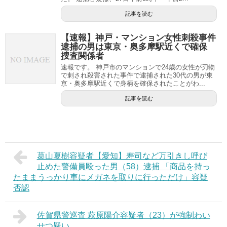
記事を読む
【速報】神戸・マンション女性刺殺事件
逮捕の男は東京・奥多摩駅近くで確保
捜査関係者
速報です。 神戸市のマンションで24歳の女性が刃物
で刺され殺害された事件で逮捕された30代の男が東
京・奥多摩駅近くで身柄を確保されたことがわ...
記事を読む
葛山夏樹容疑者【愛知】寿司など万引きし呼び
止めた警備員殴った男（58）逮捕 「商品を持っ
たままうっかり車にメガネを取りに行っただけ」容疑
否認
佐賀県警巡査 萩原陽介容疑者（23）が強制わい
せつ疑い