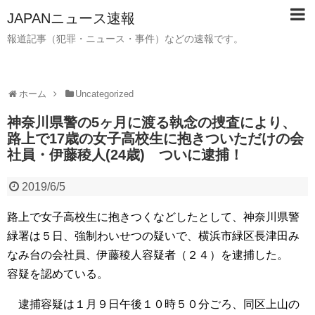
JAPANニュース速報
報道記事（犯罪・ニュース・事件）などの速報です。
ホーム
Uncategorized
神奈川県警の5ヶ月に渡る執念の捜査により、
路上で17歳の女子高校生に抱きついただけの会
社員・伊藤稜人(24歳) ついに逮捕！
2019/6/5
路上で女子高校生に抱きつくなどしたとして、神奈川県警
緑署は５日、強制わいせつの疑いで、横浜市緑区長津田み
なみ台の会社員、伊藤稜人容疑者（２４）を逮捕した。
容疑を認めている。
逮捕容疑は１月９日午後１０時５０分ごろ、同区上山の