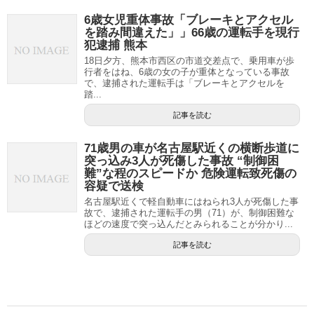
6歳女児重体事故「ブレーキとアクセル
を踏み間違えた」」66歳の運転手を現行
犯逮捕 熊本
18日夕方、熊本市西区の市道交差点で、乗用車が歩
行者をはね、6歳の女の子が重体となっている事故
で、逮捕された運転手は「ブレーキとアクセルを
踏...
記事を読む
71歳男の車が名古屋駅近くの横断歩道に
突っ込み3人が死傷した事故 “制御困
難”な程のスピードか 危険運転致死傷の
容疑で送検
名古屋駅近くで軽自動車にはねられ3人が死傷した事
故で、逮捕された運転手の男（71）が、制御困難な
ほどの速度で突っ込んだとみられることが分かり...
記事を読む