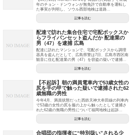
年のチョン・ドンウォンが無免許で自動車を運転し
た事実が判明し、ソウル西部地検は道路...
記事を読む
配達で訪れた集合住宅で宅配ボックスか
らフライパンセット盗んだか 配達業の
男（47）を逮捕 広島
配達に訪れたマンションで、宅配ボックスから調理
器具を盗んだとして、広島県警は7日、広島市西区南
観音に住む配達業の男（47）を窃盗の疑いで逮捕...
記事を読む
【不起訴】朝の満員電車内で53歳女性の
尻を手の甲で触った疑いで逮捕された62
歳無職の男性
今年4月、満員状態だった西鉄天神大牟田線の列車内
で53歳の女性の尻を服の上から触ったとして逮捕さ
れた62歳の無職の男性について福岡地検は起訴...
記事を読む
合唱団の指揮者に“特別扱い”される少