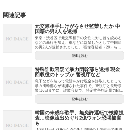
関連記事
元交際相手にけがをさせ監禁したか 中
国籍の男2人を逮捕
東京・渋谷区で元交際相手の女性に対し首を絞める
などの暴行を加え、車などに監禁したとして中国籍
の男2人が逮捕されました。 張偉容疑者（29）ら...
記事を読む
特殊詐欺容疑で暴力団幹部ら逮捕 現金
回収役のトップか 警視庁など
息子などを装って電話をかけ現金を詐取したとして
暴力団幹部らが逮捕された事件で、警視庁と長野県
警は6日までに、詐欺容疑で、特定抗争指定暴力団...
記事を読む
韓国の未成年歌手、無免許運転で検察捜
査…映像流出めぐり2億ウォン恐喝被害
も
【09月15日 KOREA WAVE】韓国の人気歌手で未成