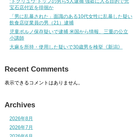
“トクリュウ”トップの男ら5人逮捕 強盗に入る目的で元
宝石店付近を徘徊か
「男に乱暴された」面識のある10代女性に乱暴した疑い
飲食店従業員の男（21）逮捕
児童ポルノ保存疑いで逮捕 米国から情報、三重の公立
小講師
大麻を所持・使用した疑いで30歳男を検挙《新潟》
Recent Comments
表示できるコメントはありません。
Archives
2026年8月
2026年7月
2026年6月