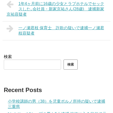
1年4ヶ月前に16歳の少女とラブホテルでセック
スした､会社員・新家京祐さん(28歳) 逮捕新家
京祐容疑者
一ノ瀬君枝 保育士 詐欺の疑いで逮捕一ノ瀬君
枝容疑者
検索
検索
Recent Posts
小学校講師の男（38）を児童ポルノ所持の疑いで逮捕
三重県