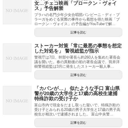
女…チェコ映画「ブロークン・ヴォイ
ス」予告解禁
プラハの名門少年少女合唱団バンビーニ・ディ・プ
ラーガをめぐる実際の事件から着想を得た映画「ブ
ロークン・ヴォイス」の予告編がYouTubeで解...
記事を読む
ストーカー対策「常に最悪の事態を想定
した対処を」 警視総監が指示
警視庁は7日、幹部や署長ら約260人を集めた署長会
議を開いた。春の異動後の初の署長会議で、筒井洋
樹警視総監は3月に発生したストーカー殺人事...
記事を読む
「カバンが…」 似たような手口 富山県
警が20歳の大学生と17歳の高校生逮捕
特殊詐欺の受け子か
富山市内で現金をだまし取った疑いで、特殊詐欺の
受け子とみられる20歳の男子大学生と17歳の男子高
校生が相次いで逮捕されました。 富山中央警...
記事を読む