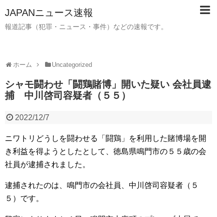
JAPANニュース速報
報道記事（犯罪・ニュース・事件）などの速報です。
ホーム
Uncategorized
シャモ闘わせ「闘鶏賭博」開いた疑い 会社員逮
捕 中川啓司容疑者（５５）
2022/12/7
ニワトリどうしを闘わせる「闘鶏」を利用した賭博場を開
き利益を得ようとしたとして、徳島県鳴門市の５５歳の会
社員が逮捕されました。
逮捕されたのは、鳴門市の会社員、中川啓司容疑者（５
５）です。