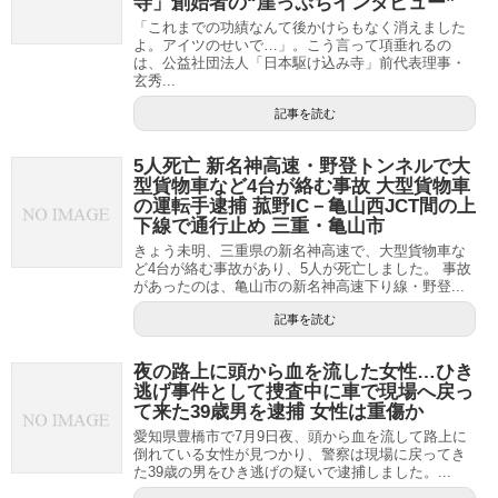
寺」創始者の“崖っぷちインタビュー”
「これまでの功績なんて後かけらもなく消えました
よ。アイツのせいで…」。こう言って項垂れるの
は、公益社団法人「日本駆け込み寺」前代表理事・
玄秀...
記事を読む
5人死亡 ​新名神​高速・野登トンネルで大
型貨物車など4台が絡む事故 大型貨物車
の運転手逮捕 菰野IC－亀山西JCT間の上
下線で通行止め 三重・亀山市
きょう未明、三重県の新名神高速で、大型貨物車な
ど4台が絡む事故があり、5人が死亡しました。 事故
があったのは、亀山市の新名神高速下り線・野登...
記事を読む
夜の路上に頭から血を流した女性…ひき
逃げ事件として捜査中に車で現場へ戻っ
て来た39歳男を逮捕 女性は重傷か
愛知県豊橋市で7月9日夜、頭から血を流して路上に
倒れている女性が見つかり、警察は現場に戻ってき
た39歳の男をひき逃げの疑いで逮捕しました。...