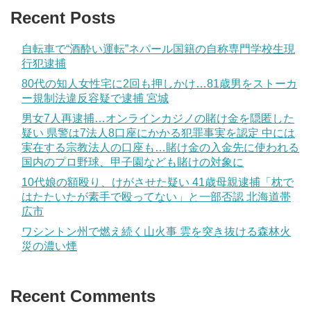
Recent Posts
自転車で“酒酔い運転”ネパール国籍の自称専門学校生現
行犯逮捕
80代の知人女性宅に2回も押しかけ…81歳男をストーカ
ー規制法違反容疑で逮捕 宮城
男女7人再逮捕…オンラインカジノの賭け金を隠匿した
疑い 県警は7法人8口座にかかる犯罪事実を認定 中には
実在する宗教法人の口座も…賭け金の入金先に使われる
国内のプロ野球、甲子園なども賭けの対象に
10代娘の額殴り、けがさせた疑い 41歳母親逮捕「枕で
はたたいたが素手で殴ってない」と一部否認 北海道帯
広市
ワシントン州で燃え続く山火事 雲を突き抜ける森林火
災の濃い煙
Recent Comments