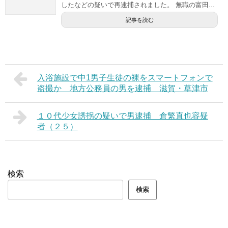
したなどの疑いで再逮捕されました。 無職の富田...
記事を読む
入浴施設で中1男子生徒の裸をスマートフォンで
盗撮か 地方公務員の男を逮捕 滋賀・草津市
１０代少女誘拐の疑いで男逮捕 倉繁直也容疑
者（２５）
検索
検索