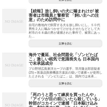
【続報】放し飼いの犬に噛まれけが 被
害者は市職員と警察官 「飼い主への注
意」のため訪問中に
自宅の敷地内で飼育する犬を放し飼いにし、５０代
男性２人に噛みつかせてけがをさせたなどとして大
村市の６８歳の男が逮捕された事件で、被害にあっ
た...
記事を読む
海外で蔓延、社会問題化「ゾンビたば
こ」激しい眠気で意識喪失も 日本国内
で未承認成分
プロ野球広島東洋カープの選手、羽月隆太郎容疑者
(25)＝医薬品医療機器方違反の疑いで逮捕＝が使用し
たとされる「ゾンビたばこ」は、国内では未承...
記事を読む
「死のうと思って練炭を買ったんや」
「アイツが目の前にいたら殺している」
幹部がコカインで逮捕「日本駆け込み