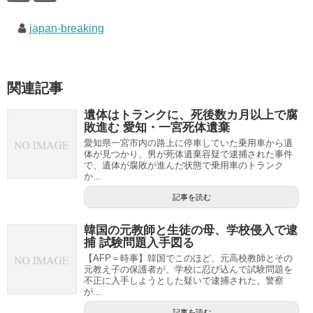
japan-breaking
関連記事
遺体はトランクに、死後数カ月以上で腐
敗進む 愛知・一宮死体遺棄
愛知県一宮市内の路上に停車していた乗用車から遺
体が見つかり、男が死体遺棄容疑で逮捕された事件
で、遺体が腐敗が進んだ状態で乗用車のトランク
か...
記事を読む
韓国の元教師と生徒の母、学校侵入で逮
捕 試験問題入手図る
【AFP＝時事】韓国でこのほど、元高校教師とその
元教え子の保護者が、学校に忍び込んで試験問題を
不正に入手しようとした疑いで逮捕された。警察
が...
記事を読む