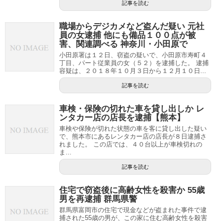
記事を読む
職場からデジカメなど盗んだ疑い 元社
員の女逮捕 他にも備品１００点が被
害、関連調べる 神奈川・小田原で
小田原署は１２日、窃盗の疑いで、小田原市寿町４
丁目、パート従業員の女（５２）を逮捕した。 逮捕
容疑は、２０１８年１０月３日から１２月１０日...
記事を読む
車検・保険の切れた車を貸し出しか レ
ンタカー店の店長を逮捕【熊本】
車検や保険が切れた状態の車を客に貸し出した疑い
で、熊本市にあるレンタカー店の店長が８日逮捕さ
れました。 この店では、４０台以上が車検切れの
ま...
記事を読む
住宅で窃盗後に高齢女性を殺害か 55歳
男を再逮捕 群馬県警
群馬県富岡市の住宅で現金などが盗まれた事件で逮
捕された55歳の男が、この家に住む高齢女性を殺害