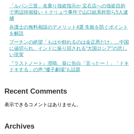
「ルパン三世」名乗り強盗指示か 宝石店への強盗目的
で周辺徘徊疑い トクリュウ事件で山口組系幹部ら5人逮
捕
弁護士の無料相談のデメリット4選 失敗を防ぐポイント
を解説
プーチンの絶望「もはや頼れるのは金正恩だけ」…中国
に値切られ、インドに振り回される“大国ロシア”の悲し
い現実
『ラストノート』澄晴、葵に告白「言ったー！」「ドキ
ドキする」の声 “優子劇場”も話題
Recent Comments
表示できるコメントはありません。
Archives