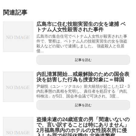
関連記事
広島市に住む技能実習生の女を逮捕 ベ
トナム人女性殺害された事件
広島市の集合住宅でベトナム人女性が殺害された事
件で、警察は、ベトナム人の技能実習生の女を強盗
殺人などの疑いで逮捕しました。 強盗殺人と住居
侵...
記事を読む
内乱清算開始…戒厳解除のための国会表
決を妨害した行為も捜査対象に＝韓国
尹錫悦（ユン・ソクヨル）前大統領が起こした12・3
内乱事態の真相を究明し、責任者を処罰する「内乱
特検法」が5日、国会本会議で可決され、3度...
記事を読む
盗撮未遂の24歳巡査の男「間違いないの
で、言い訳することは特にありません」
2月福島県内のホテルの女性脱衣所に侵
入した罪で起訴休職中 北海道警察