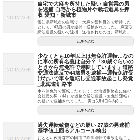
自宅で大麻を所持した疑い 自営業の男
を逮捕 自宅から植物片や栽培道具を押
収 愛知・新城市
愛知県新城市の自宅で、大麻を営利目的で所持した
として、43歳の男が逮捕・送検されました。 麻薬取
締法違反の疑いで逮捕・送検されたのは、新城市...
記事を読む
少なくとも10年以上は無免許運転…なの
に車の所有名義は自分？「30歳ぐらいの
ときから無免許で運転しています」道路
交通法違反で44歳男を逮捕―運転免許受
けないで車を運転し交通事故起こし発覚
_北海道釧路市
車を無免許で運転したとして、北海道釧路市に住む
会社員の男（44）が道路交通法違反（無免許運転）
の疑いで逮捕されました。 男は6月4日午前8...
記事を読む
過失運転致傷などの疑い 27歳の男逮捕
基準値上回るアルコール検出
おととい夜青森市の国道で飲酒運転で事故を起こし