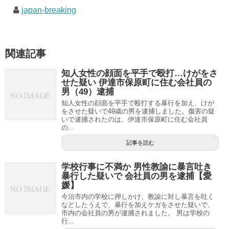
japan-breaking
関連記事
知人女性の顔面を平手で殴打…けがをさ
せた疑い 伊達市保原町に住む会社員の
男（49）逮捕
知人女性の顔面を平手で殴打する暴行を加え、けが
をさせた疑いで49歳の男を逮捕しました。傷害の疑
いで逮捕されたのは、伊達市保原町に住む会社員
の...
記事を読む
学校行事に不満か 男性教諭に暴言吐き
暴行した疑いで 会社員の男を逮捕【愛
媛】
今治市内の学校に押しかけ、教諭に対し暴言を吐く
などしたうえで、暴行を加えケガをさせた疑いで、
市内の会社員の男が逮捕されました。 男は学校の
行...