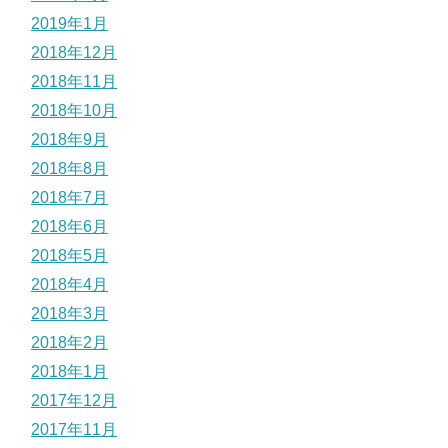
2019年1月
2018年12月
2018年11月
2018年10月
2018年9月
2018年8月
2018年7月
2018年6月
2018年5月
2018年4月
2018年3月
2018年2月
2018年1月
2017年12月
2017年11月