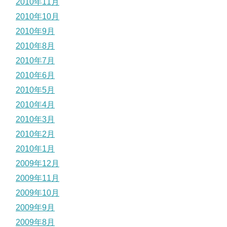
2010年11月
2010年10月
2010年9月
2010年8月
2010年7月
2010年6月
2010年5月
2010年4月
2010年3月
2010年2月
2010年1月
2009年12月
2009年11月
2009年10月
2009年9月
2009年8月