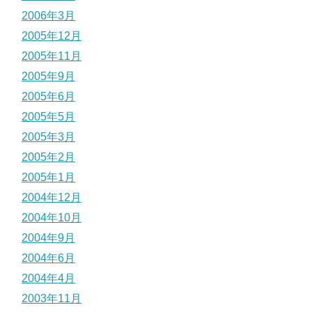
2006年3月
2005年12月
2005年11月
2005年9月
2005年6月
2005年5月
2005年3月
2005年2月
2005年1月
2004年12月
2004年10月
2004年9月
2004年6月
2004年4月
2003年11月