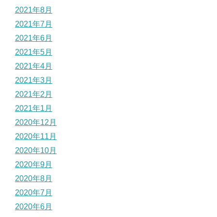
2021年8月
2021年7月
2021年6月
2021年5月
2021年4月
2021年3月
2021年2月
2021年1月
2020年12月
2020年11月
2020年10月
2020年9月
2020年8月
2020年7月
2020年6月