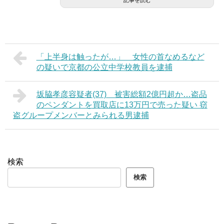
記事を読む
「上半身は触ったが…」 女性の首なめるなど
の疑いで京都の公立中学校教員を逮捕
坂脇孝彦容疑者(37) 被害総額2億円超か…盗品
のペンダントを買取店に13万円で売った疑い 窃
盗グループメンバーとみられる男逮捕
検索
検索