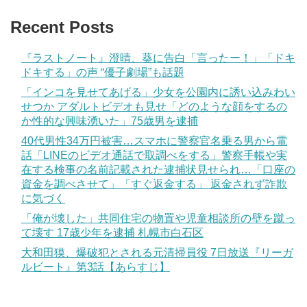
Recent Posts
『ラストノート』澄晴、葵に告白「言ったー！」「ドキ
ドキする」の声 “優子劇場”も話題
「インコを見せてあげる」少女を公園内に誘い込みわい
せつか アダルトビデオも見せ「どのような顔をするの
か性的な興味湧いた」75歳男を逮捕
40代男性34万円被害…スマホに警察官名乗る男から電
話「LINEのビデオ通話で取調べをする」警察手帳や実
在する検事の名前記載された逮捕状見せられ…「口座の
資金を調べさせて」「すぐ返金する」 返金されず詐欺
に気づく
「俺が壊した」共同住宅の物置や児童相談所の壁を蹴っ
て壊す 17歳少年を逮捕 札幌市白石区
大和田獏、爆破犯とされる元清掃員役 7日放送『リーガ
ルビート』第3話【あらすじ】