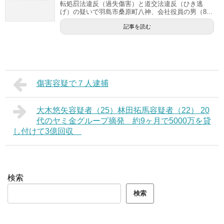
転処罰法違反（過失傷害）と道交法違反（ひき逃
げ）の疑いで羽島市桑原町八神、会社役員の男（8...
記事を読む
傷害容疑で７人逮捕
大木悠矢容疑者（25）林田拓馬容疑者（22） 20
代のヤミ金グループ摘発 約9ヶ月で5000万を貸
し付けて3億回収
検索
検索