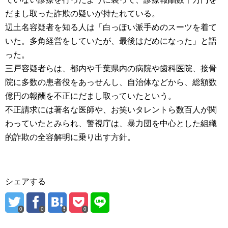
だまし取った詐欺の疑いが持たれている。
辺土名容疑者を知る人は「白っぽい派手めのスーツを着て
いた。多角経営をしていたが、最後はだめになった」と語
った。
三戸容疑者らは、都内や千葉県内の病院や歯科医院、接骨
院に多数の患者役をあっせんし、自治体などから、総額数
億円の報酬を不正にだまし取っていたという。
不正請求には著名な医師や、お笑いタレントら数百人が関
わっていたとみられ、警視庁は、暴力団を中心とした組織
的詐欺の全容解明に乗り出す方針。
シェアする
0
0
0