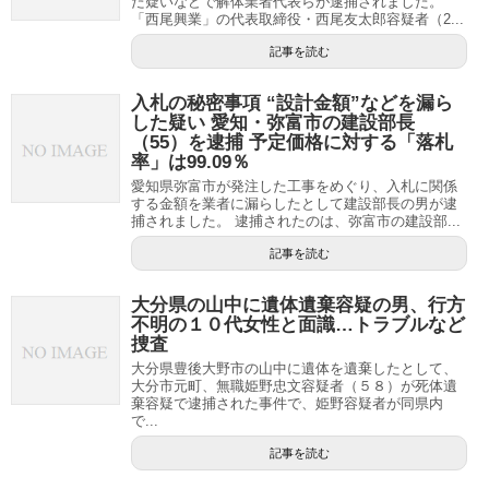
た疑いなどで解体業者代表らが逮捕されました。
「西尾興業」の代表取締役・西尾友太郎容疑者（2...
記事を読む
入札の秘密事項 “設計金額”などを漏ら
した疑い 愛知・弥富市の建設部長
（55）を逮捕 予定価格に対する「落札
率」は99.09％
愛知県弥富市が発注した工事をめぐり、入札に関係
する金額を業者に漏らしたとして建設部長の男が逮
捕されました。 逮捕されたのは、弥富市の建設部...
記事を読む
大分県の山中に遺体遺棄容疑の男、行方
不明の１０代女性と面識…トラブルなど
捜査
大分県豊後大野市の山中に遺体を遺棄したとして、
大分市元町、無職姫野忠文容疑者（５８）が死体遺
棄容疑で逮捕された事件で、姫野容疑者が同県内
で...
記事を読む