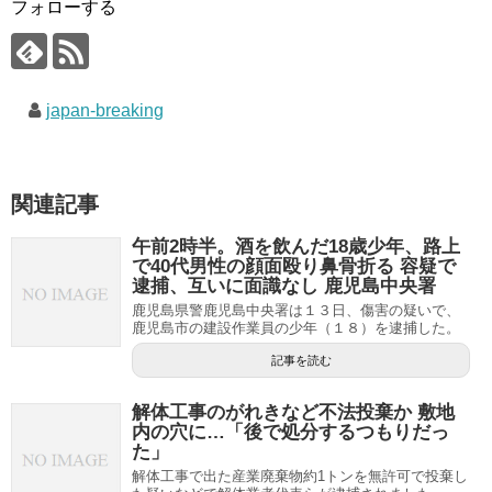
フォローする
japan-breaking
関連記事
午前2時半。酒を飲んだ18歳少年、路上
で40代男性の顔面殴り鼻骨折る 容疑で
逮捕、互いに面識なし 鹿児島中央署
鹿児島県警鹿児島中央署は１３日、傷害の疑いで、
鹿児島市の建設作業員の少年（１８）を逮捕した。
記事を読む
解体工事のがれきなど不法投棄か 敷地
内の穴に…「後で処分するつもりだっ
た」
解体工事で出た産業廃棄物約1トンを無許可で投棄し