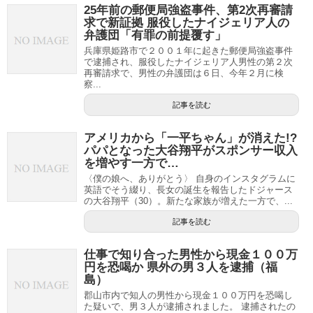
25年前の郵便局強盗事件、第2次再審請
求で新証拠 服役したナイジェリア人の
弁護団「有罪の前提覆す」
兵庫県姫路市で２００１年に起きた郵便局強盗事件
で逮捕され、服役したナイジェリア人男性の第２次
再審請求で、男性の弁護団は６日、今年２月に検
察...
記事を読む
アメリカから「一平ちゃん」が消えた!?
パパとなった大谷翔平がスポンサー収入
を増やす一方で…
〈僕の娘へ、ありがとう〉 自身のインスタグラムに
英語でそう綴り、長女の誕生を報告したドジャース
の大谷翔平（30）。新たな家族が増えた一方で、...
記事を読む
仕事で知り合った男性から現金１００万
円を恐喝か 県外の男３人を逮捕（福
島）
郡山市内で知人の男性から現金１００万円を恐喝し
た疑いで、男３人が逮捕されました。 逮捕されたの