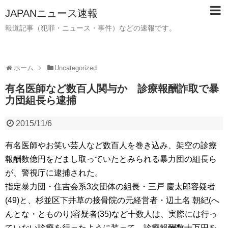
JAPANニュース速報
報道記事（犯罪・ニュース・事件）などの速報です。
ホーム
Uncategorized
有名医師など数百人関与か 診療報酬詐取で暴
力団組長ら逮捕
2015/11/6
有名医師やお笑い芸人など数百人を巻き込み、架空の診療
報酬数億円をだまし取っていたとみられる暴力団の組長ら
が、警視庁に逮捕された。
指定暴力団・住吉会系3次団体の組長・三戸 慶太郎容疑者
(49)と、杉並区下井草の接骨院の元経営者・辺土名 朝紀(へ
んとな・とものり)容疑者(35)など十数人は、実際には行っ
ていない診療を行ったように装って、診療報酬数十万円を