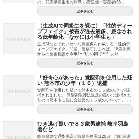
は、群馬県桐生市の無職 小野里倫一容疑者(38...
記事を読む
〈生成AIで同級生を裸に〉「性的ディー
プフェイク」被害が過去最多、懸念され
る低年齢化「なかには小学生も」
生成AIなどでわいせつな偽画像を作成する「性的デ
ィープフェイク」問題。警察庁によれば、18歳未満
からの被害相談が今年1〜9月の間で79件あり...
記事を読む
「好奇心があった」覚醒剤を使用した疑
い 熊本市の少年（１６）逮捕
覚醒剤を使用した疑いで熊本市の１６歳の少年が逮
捕されました。 覚醒剤取締法違反の疑いで逮捕され
たのは熊本市に住む会社員の１６歳の少年です。 ...
記事を読む
ひき逃げ疑いで８３歳男逮捕 岐阜羽島
署など
岐阜県警交通指導課と岐阜羽島署は20日、自動車運