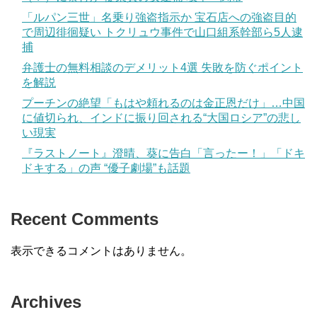
「ルパン三世」名乗り強盗指示か 宝石店への強盗目的
で周辺徘徊疑い トクリュウ事件で山口組系幹部ら5人逮
捕
弁護士の無料相談のデメリット4選 失敗を防ぐポイント
を解説
プーチンの絶望「もはや頼れるのは金正恩だけ」…中国
に値切られ、インドに振り回される“大国ロシア”の悲し
い現実
『ラストノート』澄晴、葵に告白「言ったー！」「ドキ
ドキする」の声 “優子劇場”も話題
Recent Comments
表示できるコメントはありません。
Archives