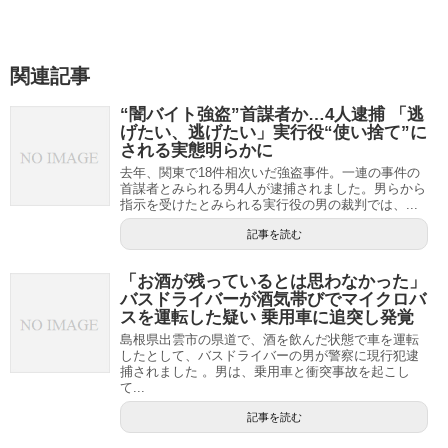
関連記事
“闇バイト強盗”首謀者か…4人逮捕 「逃
げたい、逃げたい」実行役“使い捨て”に
される実態明らかに
去年、関東で18件相次いだ強盗事件。一連の事件の
首謀者とみられる男4人が逮捕されました。男らから
指示を受けたとみられる実行役の男の裁判では、...
記事を読む
「お酒が残っているとは思わなかった」
バスドライバーが酒気帯びでマイクロバ
スを運転した疑い 乗用車に追突し発覚
島根県出雲市の県道で、酒を飲んだ状態で車を運転
したとして、バスドライバーの男が警察に現行犯逮
捕されました 。男は、乗用車と衝突事故を起こし
て...
記事を読む