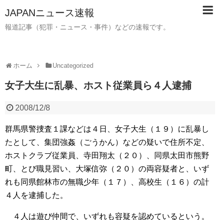
JAPANニュース速報
報道記事（犯罪・ニュース・事件）などの速報です。
ホーム
Uncategorized
女子大生に乱暴、ホスト従業員ら４人逮捕
2008/12/8
群馬県警捜査１課などは４日、女子大生（１９）に乱暴し
たとして、集団強姦（ごうかん）などの疑いで住所不定、
ホストクラブ従業員、寺田翔太（２０）、同県太田市熊野
町、とび職見習い、大塚信弥（２０）の両容疑者と、いず
れも同県館林市の無職少年（１７）、高校生（１６）の計
４人を逮捕した。
４人は遊び仲間で、いずれも容疑を認めているという。