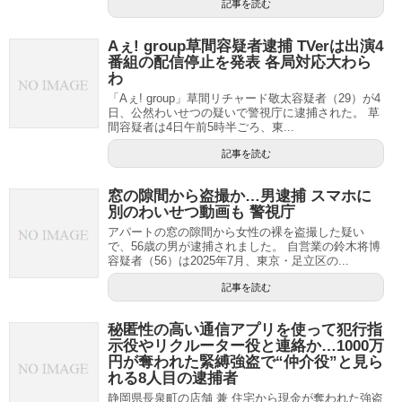
記事を読む
Aぇ! group草間容疑者逮捕 TVerは出演4
番組の配信停止を発表 各局対応大わら
わ
「Aぇ! group」草間リチャード敬太容疑者（29）が4
日、公然わいせつの疑いで警視庁に逮捕された。 草
間容疑者は4日午前5時半ごろ、東...
記事を読む
窓の隙間から盗撮か…男逮捕 スマホに
別のわいせつ動画も 警視庁
アパートの窓の隙間から女性の裸を盗撮した疑い
で、56歳の男が逮捕されました。 自営業の鈴木将博
容疑者（56）は2025年7月、東京・足立区の...
記事を読む
秘匿性の高い通信アプリを使って犯行指
示役やリクルーター役と連絡か…1000万
円が奪われた緊縛強盗で“仲介役”と見ら
れる8人目の逮捕者
静岡県長泉町の店舗 兼 住宅から現金が奪われた強盗