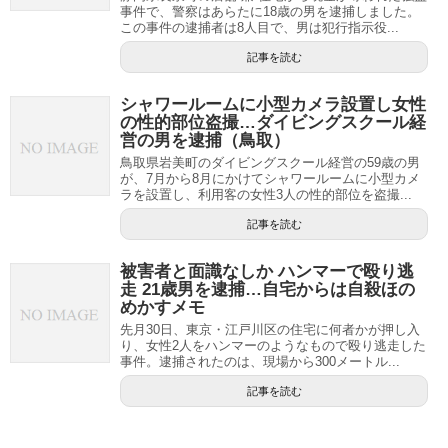
事件で、警察はあらたに18歳の男を逮捕しました。
この事件の逮捕者は8人目で、男は犯行指示役...
記事を読む
シャワールームに小型カメラ設置し女性
の性的部位盗撮…ダイビングスクール経
営の男を逮捕（鳥取）
鳥取県岩美町のダイビングスクール経営の59歳の男
が、7月から8月にかけてシャワールームに小型カメ
ラを設置し、利用客の女性3人の性的部位を盗撮...
記事を読む
被害者と面識なしか ハンマーで殴り逃
走 21歳男を逮捕…自宅からは自殺ほの
めかすメモ
先月30日、東京・江戸川区の住宅に何者かが押し入
り、女性2人をハンマーのようなもので殴り逃走した
事件。逮捕されたのは、現場から300メートル...
記事を読む