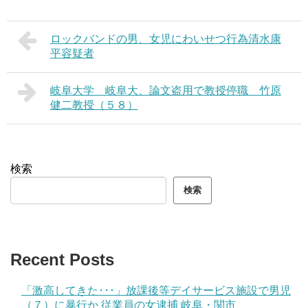
ロックバンドの男、女児にわいせつ行為清水康
平容疑者
岐阜大学 岐阜大、論文盗用で教授停職 竹原
健二教授（５８）
検索
検索
Recent Posts
「激高してきた･･･」放課後等デイサービス施設で男児
（７）に暴行か 従業員の女逮捕 岐阜・関市