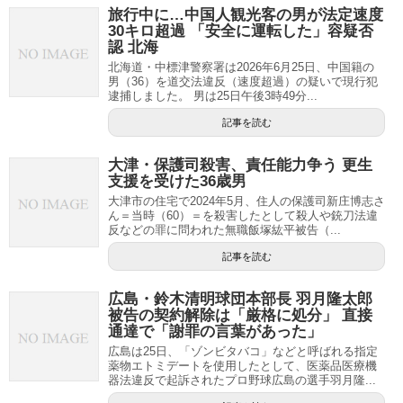
旅行中に…中国人観光客の男が法定速度
30キロ超過 「安全に運転した」容疑否
認 北海
北海道・中標津警察署は2026年6月25日、中国籍の
男（36）を道交法違反（速度超過）の疑いで現行犯
逮捕しました。 男は25日午後3時49分...
記事を読む
大津・保護司殺害、責任能力争う 更生
支援を受けた36歳男
大津市の住宅で2024年5月、住人の保護司新庄博志さ
ん＝当時（60）＝を殺害したとして殺人や銃刀法違
反などの罪に問われた無職飯塚紘平被告（...
記事を読む
広島・鈴木清明球団本部長 羽月隆太郎
被告の契約解除は「厳格に処分」 直接
通達で「謝罪の言葉があった」
広島は25日、「ゾンビタバコ」などと呼ばれる指定
薬物エトミデートを使用したとして、医薬品医療機
器法違反で起訴されたプロ野球広島の選手羽月隆...