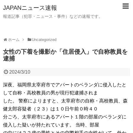
JAPANニュース速報
報道記事（犯罪・ニュース・事件）などの速報です。
ホーム
Uncategorized
女性の下着を撮影か「住居侵入」で自称教員を
逮捕
2024/3/10
深夜、福岡県太宰府市でアパートのベランダに侵入したと
して自称・高校教員の男が現行犯逮捕されま
した。 警察によりますと、太宰府市の自称・高校教員、森
健太郎容疑者（２３）は１０日午前０時４０
分ごろ、太宰府市にあるアパート１階の部屋のベランダに
侵入した疑いが持たれています。 当時、部屋
の中には２２歳の男性とその交際相手の女性がいて、外か