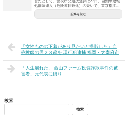
せたとして、警視庁交通捜査課は27日、自動車運転
処罰法違反（危険運転致死）の疑いで、東京都江...
記事を読む
「女性ものの下着があり見たいと撮影した」自
称教師の男２３歳を 現行犯逮捕 福岡・太宰府市
「人生崩れた」 西山ファーム投資詐欺事件の被
害者、元代表に憤り
検索
検索