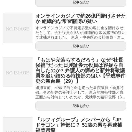
記事を読む
オンラインカジノで約26億円賭けさせた
か 組織的な常習賭博の疑い
オンラインカジノで不特定多数の客に金を賭けさせ
たとして、会社役員ら9人が組織的な常習賭博の疑い
で逮捕されました。 東京・中央区の会社役員・倉...
記事を読む
「もはや完落ちするだろう」なぜ“社長
候補”だった日興証券元役員は容疑を自
白したのか? 弁護人の諦めと新井将敬議
員を追い詰める特捜部の狙い【平成事件
史の舞台裏（29）】
逮捕直前、50歳で自ら命を絶った衆院議員・新井将
敬。その新井の弁護士として、東京地検特捜部と真
正面から対峙していたのが、元検事の猪狩俊郎（3...
記事を読む
「ルフィグループ」メンバーから「JP
ドラゴン」幹部に？ 51歳の男を再逮捕
福岡県警