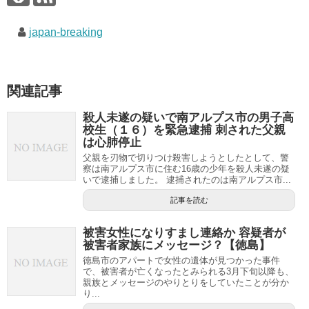
japan-breaking
関連記事
殺人未遂の疑いで南アルプス市の男子高
校生（１６）を緊急逮捕 刺された父親
は心肺停止
父親を刃物で切りつけ殺害しようとしたとして、警
察は南アルプス市に住む16歳の少年を殺人未遂の疑
いで逮捕しました。 逮捕されたのは南アルプス市...
記事を読む
被害女性になりすまし連絡か 容疑者が
被害者家族にメッセージ？【徳島】
徳島市のアパートで女性の遺体が見つかった事件
で、被害者が亡くなったとみられる3月下旬以降も、
親族とメッセージのやりとりをしていたことが分か
り...