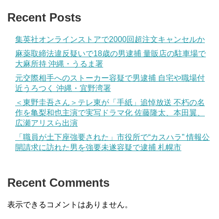
Recent Posts
集英社オンラインストアで2000回超注文キャンセルか
麻薬取締法違反疑いで18歳の男逮捕 量販店の駐車場で
大麻所持 沖縄・うるま署
元交際相手へのストーカー容疑で男逮捕 自宅や職場付
近うろつく 沖縄・宜野湾署
＜東野圭吾さん＞テレ東が「手紙」追悼放送 不朽の名
作を亀梨和也主演で実写ドラマ化 佐藤隆太、本田翼、
広瀬アリスら出演
「職員が土下座強要された」市役所で“カスハラ” 情報公
開請求に訪れた男を強要未遂容疑で逮捕 札幌市
Recent Comments
表示できるコメントはありません。