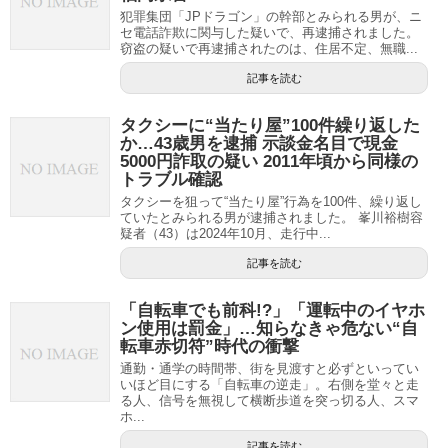
犯罪集団「JPドラゴン」の幹部とみられる男が、ニ
セ電話詐欺に関与した疑いで、再逮捕されました。
窃盗の疑いで再逮捕されたのは、住居不定、無職...
記事を読む
タクシーに“当たり屋”100件繰り返した
か…43歳男を逮捕 示談金名目で現金
5000円詐取の疑い 2011年頃から同様の
トラブル確認
タクシーを狙って“当たり屋”行為を100件、繰り返し
ていたとみられる男が逮捕されました。 峯川裕樹容
疑者（43）は2024年10月、走行中...
記事を読む
「自転車でも前科!?」「運転中のイヤホ
ン使用は罰金」…知らなきゃ危ない“自
転車赤切符”時代の衝撃
通勤・通学の時間帯、街を見渡すと必ずといってい
いほど目にする「自転車の逆走」。右側を堂々と走
る人、信号を無視して横断歩道を突っ切る人、スマ
ホ...
記事を読む