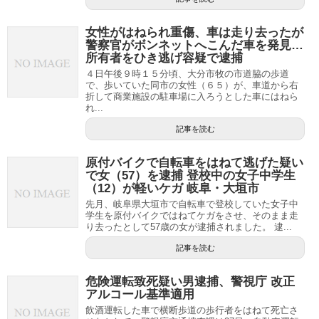
女性がはねられ重傷、車は走り去ったが
警察官がボンネットへこんだ車を発見…
所有者をひき逃げ容疑で逮捕
４日午後９時１５分頃、大分市牧の市道脇の歩道
で、歩いていた同市の女性（６５）が、車道から右
折して商業施設の駐車場に入ろうとした車にはねら
れ...
記事を読む
原付バイクで自転車をはねて逃げた疑い
で女（57）を逮捕 登校中の女子中学生
（12）が軽いケガ 岐阜・大垣市
先月、岐阜県大垣市で自転車で登校していた女子中
学生を原付バイクではねてケガをさせ、そのまま走
り去ったとして57歳の女が逮捕されました。 逮...
記事を読む
危険運転致死疑い男逮捕、警視庁 改正
アルコール基準適用
飲酒運転した車で横断歩道の歩行者をはねて死亡さ