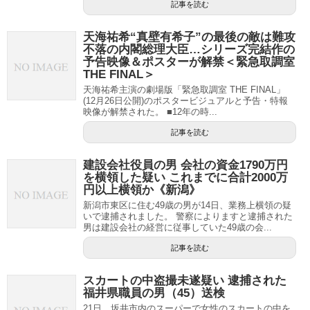
記事を読む
天海祐希“真壁有希子”の最後の敵は難攻
不落の内閣総理大臣…シリーズ完結作の
予告映像＆ポスターが解禁＜緊急取調室
THE FINAL＞
天海祐希主演の劇場版「緊急取調室 THE FINAL」
(12月26日公開)のポスタービジュアルと予告・特報
映像が解禁された。 ■12年の時...
記事を読む
建設会社役員の男 会社の資金1790万円
を横領した疑い これまでに合計2000万
円以上横領か《新潟》
新潟市東区に住む49歳の男が14日、業務上横領の疑
いで逮捕されました。 警察によりますと逮捕された
男は建設会社の経営に従事していた49歳の会...
記事を読む
スカートの中盗撮未遂疑い 逮捕された
福井県職員の男（45）送検
21日、坂井市内のスーパーで女性のスカートの中を