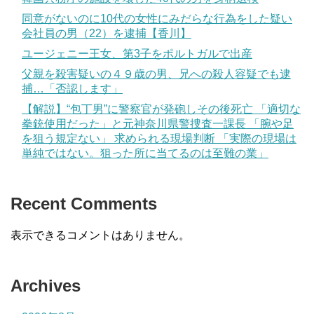
同意がないのに10代の女性にみだらな行為をした疑い
会社員の男（22）を逮捕【香川】
ユージェニー王女、第3子をポルトガルで出産
父親を殺害疑いの４９歳の男、兄への殺人容疑でも逮
捕…「否認します」
【解説】“包丁男”に警察官が発砲しその後死亡 「適切な
拳銃使用だった」と元神奈川県警捜査一課長 「腕や足
を狙う規定ない」 求められる現場判断 「実際の現場は
単純ではない。狙った所に当てるのは至難の業」
Recent Comments
表示できるコメントはありません。
Archives