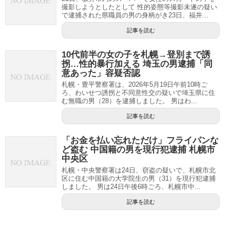
撮影しようとしたとして 性的姿態等撮影未遂の疑い
で逮捕された県職員の男の身柄がき23日、福井...
記事を読む
10代前半の女の子を札幌→登別まで誘
拐…性的暴行加える 埼玉の男逮捕「同
意あった」容疑否認
札幌・豊平警察署は、2026年5月19日午前10時ご
ろ、わいせつ誘拐と不同意性交の疑いで埼玉県に住
む無職の男（28）を逮捕しました。 男はわ...
記事を読む
「お金を払い忘れただけ」フライパンな
ど盗む 中国籍の男を現行犯逮捕 札幌市
中央区
札幌・中央警察署は24日、窃盗の疑いで、札幌市北
区に住む中国籍の大学院生の男（31）を現行犯逮捕
しました。 男は24日午後6時ごろ、札幌市中...
記事を読む