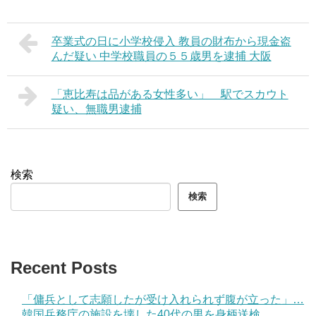
卒業式の日に小学校侵入 教員の財布から現金盗
んだ疑い 中学校職員の５５歳男を逮捕 大阪
「恵比寿は品がある女性多い」 駅でスカウト
疑い、無職男逮捕
検索
検索
Recent Posts
「傭兵として志願したが受け入れられず腹が立った」…
韓国兵務庁の施設を壊した40代の男を身柄送検