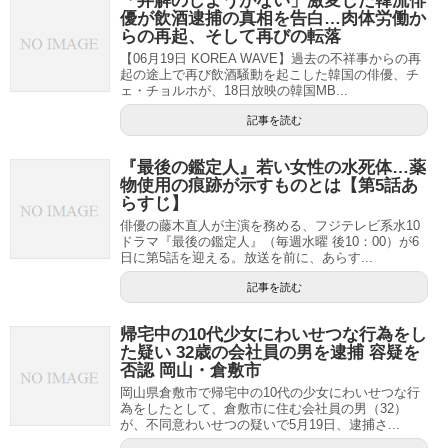
「弁解のしようがない」激変した韓流俳
優が飲酒逮捕の真相を告白…肉体労働か
らの再起、そして再びの転落
【06月19日 KOREA WAVE】過去の不祥事からの再
起の途上で再び飲酒騒動を起こした韓国の俳優、チ
ェ・チョルホが、18日放映の韓国MB...
記事を読む
『最後の鑑定人』若い女性の水死体…薬
物使用の痕跡が示すものとは【第5話あ
らすじ】
俳優の藤木直人が主演を務める、フジテレビ系水10
ドラマ『最後の鑑定人』（毎週水曜 後10：00）が6
日に第5話を迎える。放送を前に、あらす...
記事を読む
帰宅中の10代少女にわいせつな行為をし
た疑い 32歳の会社員の男を逮捕 容疑を
否認 岡山・倉敷市
岡山県倉敷市で帰宅中の10代の少女にわいせつな行
為をしたとして、倉敷市に住む会社員の男（32）
が、不同意わいせつの疑いで5月19日、逮捕さ...