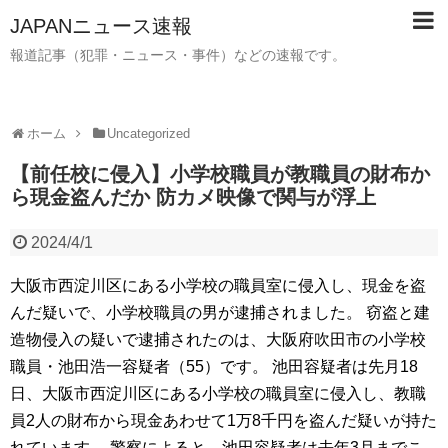
JAPANニュース速報
報道記事（犯罪・ニュース・事件）などの速報です。
ホーム
Uncategorized
【前任校に侵入】小学校職員が教職員の財布か
ら現金盗んだか 防カメ映像で関与が浮上
2024/4/1
大阪市西淀川区にある小学校の職員室に侵入し、現金を盗
んだ疑いで、小学校職員の男が逮捕されました。 窃盗と建
造物侵入の疑いで逮捕されたのは、大阪府吹田市の小学校
職員・池田浩一容疑者（55）です。 池田容疑者は先月18
日、大阪市西淀川区にある小学校の職員室に侵入し、教職
員2人の財布から現金あわせて1万8千円を盗んだ疑いが持た
れています。 警察によると、池田容疑者は去年3月までこ