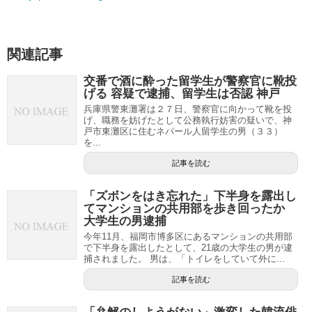
関連記事
交番で酒に酔った留学生が警察官に靴投
げる 容疑で逮捕、留学生は否認 神戸
兵庫県警東灘署は２７日、警察官に向かって靴を投
げ、職務を妨げたとして公務執行妨害の疑いで、神
戸市東灘区に住むネパール人留学生の男（３３）
を...
記事を読む
「ズボンをはき忘れた」下半身を露出し
てマンションの共用部を歩き回ったか
大学生の男逮捕
今年11月、福岡市博多区にあるマンションの共用部
で下半身を露出したとして、21歳の大学生の男が逮
捕されました。 男は、「トイレをしていて外に...
記事を読む