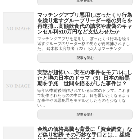
記事を読む
マッチングアプリ悪用しぼったくり行為
を繰り返すグループリーダー格の男らを
再逮捕…高額飲食代の請求や虚偽のキャ
ンセル料510万円など支払わせたか
マッチングアプリを悪用し、ぼったくり行為を繰り
返すグループのリーダー格の男らが再逮捕されまし
た。 鈴木駿太容疑者（22）ら3人はマッチング...
記事を読む
実話が超怖い…実在の事件をモデルにし
たと噂の日本のドラマ（5）日本の暗黒
期を予兆…世間を揺るがした事件は？
毎年90本前後制作されている日本のドラマ。これま
で制作されたものの中には、目を覆いたくなるよう
な事件や凶悪犯罪をモデルとしたものも少なくな
い...
記事を読む
金塊の価格高騰も背景に「資金調査」な
ど偽り勧誘 その巧妙な手口とは… 組織