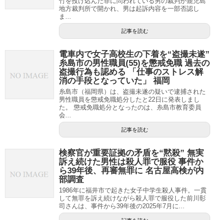
竹を投げ込んだ罪に問われている男の裁判が鹿児島
地方裁判所で開かれ、男は起訴内容を一部否認し
ま...
記事を読む
電車内で女子高校生の下着を“盗撮未遂”
糸島市の男性職員(55)を懲戒免職 過去の
盗撮行為も認める 「仕事のストレス解
消の手段となっていた」 福岡
糸島市（福岡県）は、盗撮未遂の疑いで逮捕された
男性職員を懲戒免職処分したと22日に発表しまし
た。 懲戒免職処分となったのは、糸島市教育委員
会...
記事を読む
検察官が重要証拠の矛盾を“黙殺” 無実
訴え続けた男性は殺人罪で服役 事件か
ら39年後、再審無罪に 名古屋高検が内
部調査
1986年に福井市で起きた女子中学生殺人事件。一貫
して無罪を訴え続けながら殺人罪で服役した前川彰
司さんは、事件から39年後の2025年7月に...