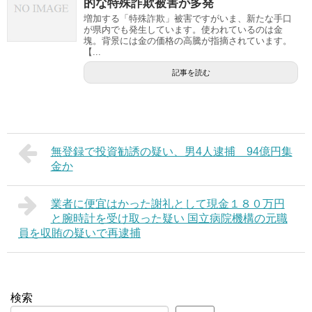
的な特殊詐欺被害が多発
増加する「特殊詐欺」被害ですがいま、新たな手口
が県内でも発生しています。使われているのは金
塊。背景には金の価格の高騰が指摘されています。
【...
記事を読む
無登録で投資勧誘の疑い、男4人逮捕 94億円集
金か
業者に便宜はかった謝礼として現金１８０万円
と腕時計を受け取った疑い 国立病院機構の元職
員を収賄の疑いで再逮捕
検索