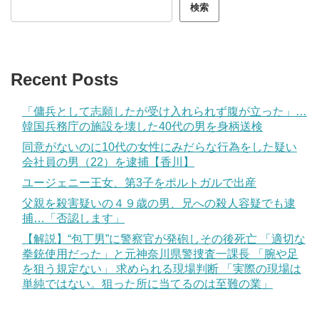
検索
Recent Posts
「傭兵として志願したが受け入れられず腹が立った」…
韓国兵務庁の施設を壊した40代の男を身柄送検
同意がないのに10代の女性にみだらな行為をした疑い
会社員の男（22）を逮捕【香川】
ユージェニー王女、第3子をポルトガルで出産
父親を殺害疑いの４９歳の男、兄への殺人容疑でも逮
捕…「否認します」
【解説】“包丁男”に警察官が発砲しその後死亡 「適切な
拳銃使用だった」と元神奈川県警捜査一課長 「腕や足
を狙う規定ない」 求められる現場判断 「実際の現場は
単純ではない。狙った所に当てるのは至難の業」