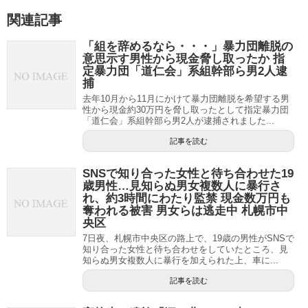
関連記事
「組を辞めるなら・・・」暴力団離脱の
意思示す男性から現金脅し取ったか 指
定暴力団「道仁会」系組幹部ら男2人逮
捕
去年10月から11月にかけて暴力団離脱を希望する男
性から現金約30万円を脅し取ったとして指定暴力団
「道仁会」系組幹部ら男2人が逮捕されました...
記事を読む
SNSで知り合った女性と待ち合わせた19
歳男性…見知らぬ男女複数人に暴行さ
れ、約3時間にわたり監禁 現金数万円も
奪われる被害 男女らは逃走中 札幌市中
央区
7日夜、札幌市中央区の路上で、19歳の男性がSNSで
知り合った女性と待ち合わせをしていたところ、見
知らぬ男女複数人に暴行を加えられた上、車に...
記事を読む