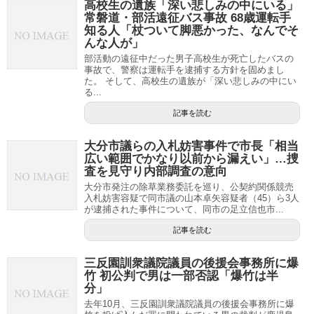
高校生の遺族「深い悲しみの中にいる」
常磐道・部活遠征バス事故 68歳運転手
知る人「杖ついて脚悪かった、なんでそ
んな人が」
部活動の遠征中だった男子高校生が死亡したバスの
事故で、警察は運転手を逮捕する方針を固めまし
た。 そして、高校生の遺族が「深い悲しみの中にい
る...
記事を読む
大分市議らの入札妨害事件で市長「相当
広い範囲でかなり以前から漏えい」…捜
査を見守り内部調査の意向
大分市発注の除草業務委託を巡り、公契約関係競売
入札妨害容疑で同市議の山本卓矢容疑者（45）ら3人
が逮捕された事件について、同市の足立信也市...
記事を読む
三反園訓衆議院議員の後援会事務所に爆
竹 初公判で男は一部否認「爆竹は半
分」
去年10月、三反園訓衆議院議員の後援会事務所に爆