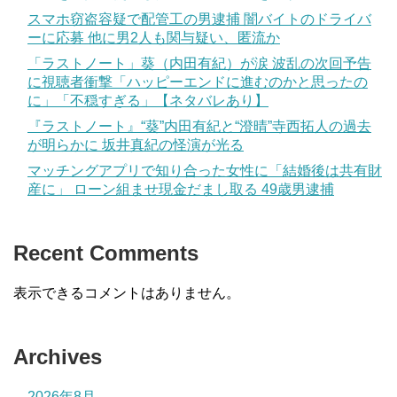
スマホ窃盗容疑で配管工の男逮捕 闇バイトのドライバ
ーに応募 他に男2人も関与疑い、匿流か
「ラストノート」葵（内田有紀）が涙 波乱の次回予告
に視聴者衝撃「ハッピーエンドに進むのかと思ったの
に」「不穏すぎる」【ネタバレあり】
『ラストノート』“葵”内田有紀と“澄晴”寺西拓人の過去
が明らかに 坂井真紀の怪演が光る
マッチングアプリで知り合った女性に「結婚後は共有財
産に」 ローン組ませ現金だまし取る 49歳男逮捕
Recent Comments
表示できるコメントはありません。
Archives
2026年8月