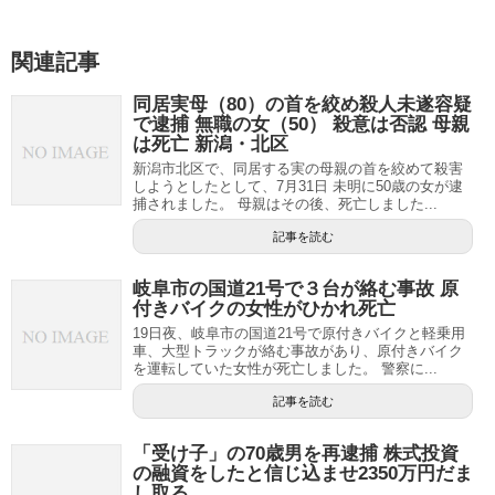
関連記事
同居実母（80）の首を絞め殺人未遂容疑
で逮捕 無職の女（50） 殺意は否認 母親
は死亡 新潟・北区
新潟市北区で、同居する実の母親の首を絞めて殺害
しようとしたとして、7月31日 未明に50歳の女が逮
捕されました。 母親はその後、死亡しました...
記事を読む
岐阜市の国道21号で３台が絡む事故 原
付きバイクの女性がひかれ死亡
19日夜、岐阜市の国道21号で原付きバイクと軽乗用
車、大型トラックが絡む事故があり、原付きバイク
を運転していた女性が死亡しました。 警察に...
記事を読む
「受け子」の70歳男を再逮捕 株式投資
の融資をしたと信じ込ませ2350万円だま
し取る