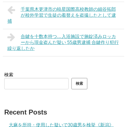
千葉県木更津市の暁星国際高校教師の細谷拓郎
が校外学習で生徒の着替えを盗撮したとして逮
捕
合鍵を十数本持つ…入浴施設で施錠済みロッカ
ーから現金盗んだ疑い 55歳男逮捕 合鍵作り犯行
繰り返したか
検索
検索
Recent Posts
大麻を所持・使用した疑いで30歳男を検挙《新潟》