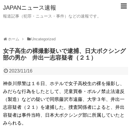
JAPANニュース速報
報道記事（犯罪・ニュース・事件）などの速報です。
ホーム
Uncategorized
女子高生の裸撮影疑いで逮捕、日大ボクシング
部の男か 井出一志容疑者（２１）
2023/11/16
神奈川県警は１６日、ホテルで女子高校生の裸を撮影し、
みだらな行為をしたとして、児童買春・ポルノ禁止法違反
（製造）などの疑いで同県藤沢市遠藤、大学３年、井出一
志容疑者（２１）を逮捕した。捜査関係者によると、井出
容疑者は事件当時、日本大ボクシング部に所属していたと
みられる。