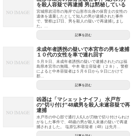
を殺人容疑で再逮捕 男は黙秘している
宮城県岩沼市の海岸で山形市出身の保育士の女性の
遺体を遺棄したとして知人の男が逮捕された事件
で、警察は17日、男を殺人の疑いで再逮捕しまし
た。...
記事を読む
未成年者誘拐の疑いで本宮市の男を逮捕
１０代の女性を車で連れ回す
５月９日、未成年者誘拐の疑いで逮捕されたのは福
島県本宮市の無職、中本 敬士容疑者（２８）。警察
によると中本容疑者は５月６日から９日にかけて
郡...
記事を読む
凶器は「マシェットナイフ」 水戸市
の“切り付け”48歳男を殺人未遂容疑で再
逮捕
水戸市の中心部で通行人6人が刃物で切り付けられけ
がをした事件で、48歳の男が殺人未遂の疑いで再逮
捕されました。 塩原弘和容疑者（48）は先月...
記事を読む