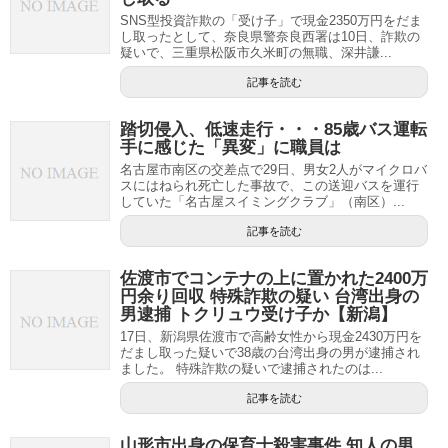
SNS型投資詐欺の「受け子」で現金2350万円をだま
し取ったとして、奈良県警奈良西署は10日、詐欺の
疑いで、三重県松阪市久米町の無職、深井謙...
記事を読む
踏切侵入、低速走行・・・85歳バス運転
手に感じた「異変」に職員は
名古屋市南区の交差点で29日、男女2人がマイクロバ
スにはねられ死亡した事故で、この送迎バスを運行
していた「名古屋スイミングクラブ」（南区）...
記事を読む
佐渡市でコンテナの上に置かれた2400万
円余り回収 特殊詐欺の疑い 台湾出身の
男逮捕 トクリュウ受け子か【新潟】
17日、新潟県佐渡市で高齢女性から現金2430万円を
だまし取った疑いで38歳の台湾出身の男が逮捕され
ました。 特殊詐欺の疑いで逮捕されたのは...
記事を読む
山形市出身の保育士殺害事件 知人の男