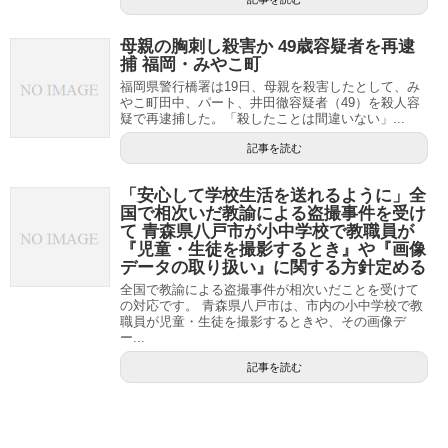
母親の胸刺し殺害か 49歳容疑者を再逮
捕 福岡・みやこ町
福岡県警行橋署は19日、母親を殺害したとして、み
やこ町田中、パート、井田徹容疑者（49）を殺人容
疑で再逮捕した。「殺したことは間違いない」...
記事を読む
「安心して学校生活を送れるように」全
国で相次いだ教諭による盗撮事件を受け
て 青森県八戸市が小中学校で教職員が
『児童・生徒を撮影するとき』や『画像
データの取り扱い』に関する方針定める
全国で教諭による盗撮事件が相次いだことを受けて
の対応です。 青森県八戸市は、市内の小中学校で教
職員が児童・生徒を撮影するときや、その画像デ
ー...
記事を読む