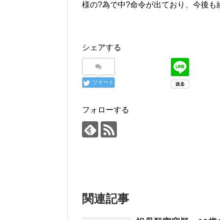
様の?為で中?命令が出ており、今後も
シェアする
ツイート
フォローする
関連記事