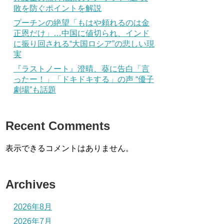
敗を防ぐポイントを解説
プーチンの絶望「もはや頼れるのは金
正恩だけ」…中国に値切られ、インド
に振り回される“大国ロシア”の悲しい現
実
『ラストノート』澄晴、葵に告白「言
ったー！」「ドキドキする」の声 “優子
劇場”も話題
Recent Comments
表示できるコメントはありません。
Archives
2026年8月
2026年7月