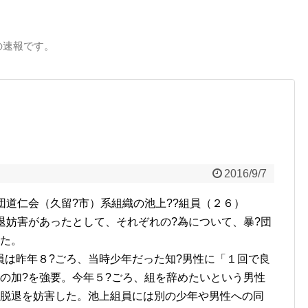
の速報です。
2016/9/7
団道仁会（久留?市）系組織の池上??組員（２６）
退妨害があったとして、それぞれの?為について、暴?団
した。
員は昨年８?ごろ、当時少年だった知?男性に「１回で良
の加?を強要。今年５?ごろ、組を辞めたいという男性
て脱退を妨害した。池上組員には別の少年や男性への同