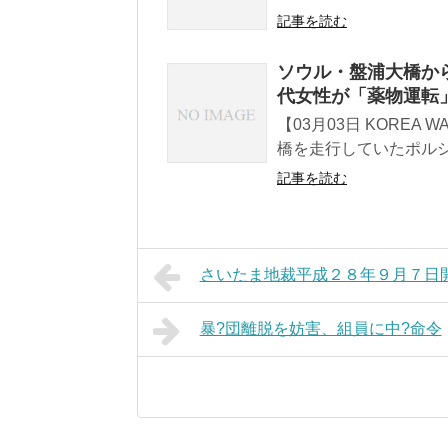
記事を読む
ソウル・盤浦大橋か
代女性が「薬物運転
【03月03日 KOREA
橋を走行していたポルシ
記事を読む
さいたま地裁平成２８年９月７日
暴?団離脱を妨害、組員に中?命令