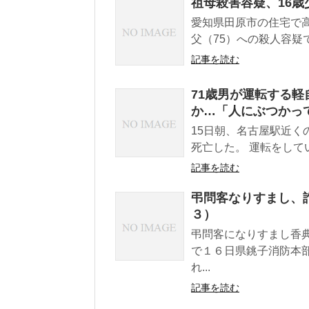
祖母殺害容疑、16歳
愛知県田原市の住宅で
父（75）への殺人容疑で
記事を読む
71歳男が運転する軽
か…「人にぶつかっ
15日朝、名古屋駅近く
死亡した。 運転をして
記事を読む
弔問客なりすまし、
３）
弔問客になりすまし香
で１６日県銚子消防本
れ...
記事を読む