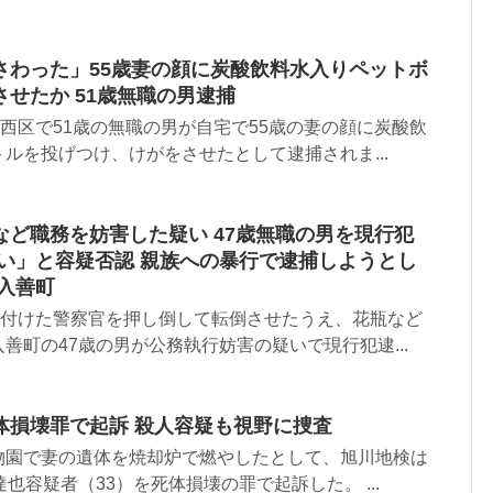
さわった」55歳妻の顔に炭酸飲料水入りペットボ
せたか 51歳無職の男逮捕
幡西区で51歳の無職の男が自宅で55歳の妻の顔に炭酸飲
ルを投げつけ、けがをさせたとして逮捕されま...
ど職務を妨害した疑い 47歳無職の男を現行犯
ない」と容疑否認 親族への暴行で逮捕しようとし
入善町
け付けた警察官を押し倒して転倒させたうえ、花瓶など
善町の47歳の男が公務執行妨害の疑いで現行犯逮...
体損壊罪で起訴 殺人容疑も視野に捜査
物園で妻の遺体を焼却炉で燃やしたとして、旭川地検は
也容疑者（33）を死体損壊の罪で起訴した。 ...