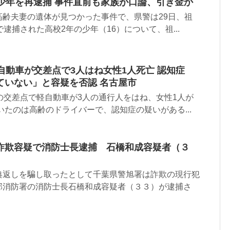
少年を再逮捕 事件直前も家族が口論、引き金か
高齢夫妻の遺体が見つかった事件で、県警は29日、祖
逮捕された高校2年の少年（16）について、祖...
自動車が交差点で3人はね女性1人死亡 認知症
ていない」と容疑を否認 名古屋市
の交差点で軽自動車が3人の通行人をはね、女性1人が
いたのは高齢のドライバーで、認知症の疑いがある...
詐欺容疑で消防士長逮捕 石橋和成容疑者（３
典返しを騙し取ったとして千葉県警旭署は詐欺の現行犯
部消防署の消防士長石橋和成容疑者（３３）が逮捕さ