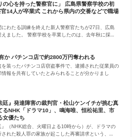
りの心を持った警察官に」 広島県警察学校の初
察官14人が卒業式 これから県内の交番などで職場
間にわたる訓練を終えた新人警察官たちが27日、広島
えました。 警察学校を卒業したのは、去年秋に採...
有か パチンコ店で約2800万円奪われる
盗を装ったパチンコ店窃盗事件で、逮捕された従業員の
部情報を共有していたとみられることが分かりまし
法廷』発達障害の裁判官・松山ケンイチが挑む真
てるNHK「ドラマ10」、鳴海唯、恒松祐里、市
る女優たち
』（NHK総合、火曜日よる10時から）が、ドラマの
された殺人罪の家族が起こした再審請求という、...