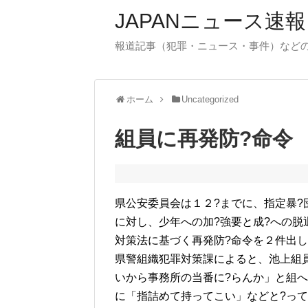
JAPANニュース速報
報道記事（犯罪・ニュース・事件）など
ホーム
Uncategorized
組員に再発防?命令
県公安委員会は１２?までに、指定暴?
に対し、少年への加?強要と成?への脱
対策法に基づく再発防?命令を２件出
県警組織犯罪対策課によると、池上組
いから事務所の当番に?らんか」と組へ
に「指詰めて持ってこい」などと?っ