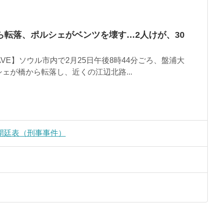
ら転落、ポルシェがベンツを壊す…2人けが、30
」
 WAVE】ソウル市内で2月25日午後8時44分ごろ、盤浦大
ェが橋から転落し、近くの江辺北路...
開廷表（刑事事件）