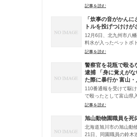
記事を読む
「炊事の音がかんに
トルを投げつけけがさ
12月6日、北九州市八
料水が入ったペットボト
記事を読む
警察官を花瓶で殴るな
逮捕 「身に覚えが
た際に暴行か 富山・
110番通報を受けて駆
で殴ったとして富山県入
記事を読む
旭山動物園職員を死
北海道旭川市の旭山動
21日、同園職員の鈴木達