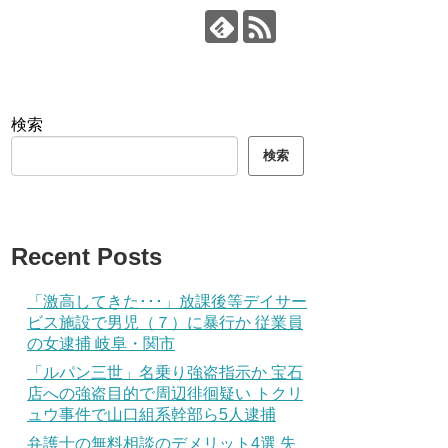
検索
検索
Recent Posts
「激高してきた･･･」放課後等デイサー
ビス施設で男児（７）に暴行か 従業員
の女逮捕 岐阜・関市
「ルパン三世」名乗り強盗指示か 宝石
店への強盗目的で周辺徘徊疑い トクリ
ュウ事件で山口組系幹部ら5人逮捕
弁護士の無料相談のデメリット4選 失