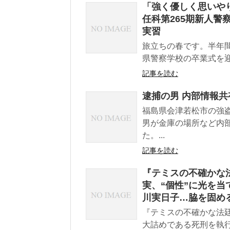
「強く優しく思いや
任科第265期新人警
実習
旅立ちの春です。半年
県警察学校の卒業式を迎
記事を読む
逮捕の男 内部情報共
福島県会津若松市の強
男が金庫の場所など内
た。...
記事を読む
『テミスの不確かな
実、“個性”に光を当
川実日子…脇を固め
『テミスの不確かな法廷
大詰めである死刑を執行