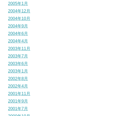
2005年1月
2004年12月
2004年10月
2004年9月
2004年6月
2004年4月
2003年11月
2003年7月
2003年6月
2003年1月
2002年8月
2002年4月
2001年11月
2001年9月
2001年7月