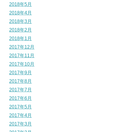
2018年5月
2018年4月
2018年3月
2018年2月
2018年1月
2017年12月
2017年11月
2017年10月
2017年9月
2017年8月
2017年7月
2017年6月
2017年5月
2017年4月
2017年3月