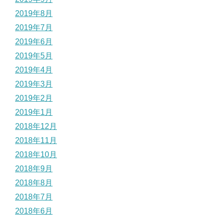
2019年8月
2019年7月
2019年6月
2019年5月
2019年4月
2019年3月
2019年2月
2019年1月
2018年12月
2018年11月
2018年10月
2018年9月
2018年8月
2018年7月
2018年6月