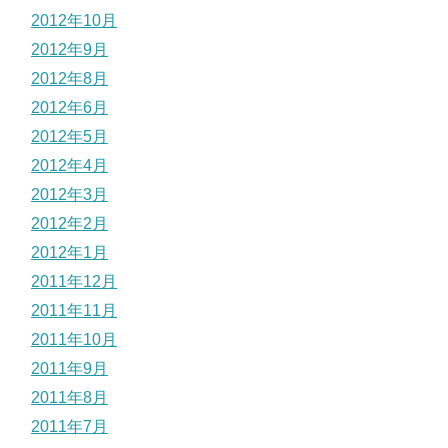
2012年10月
2012年9月
2012年8月
2012年6月
2012年5月
2012年4月
2012年3月
2012年2月
2012年1月
2011年12月
2011年11月
2011年10月
2011年9月
2011年8月
2011年7月