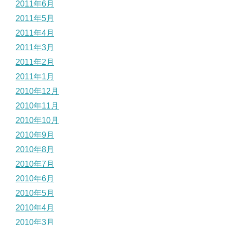
2011年6月
2011年5月
2011年4月
2011年3月
2011年2月
2011年1月
2010年12月
2010年11月
2010年10月
2010年9月
2010年8月
2010年7月
2010年6月
2010年5月
2010年4月
2010年3月