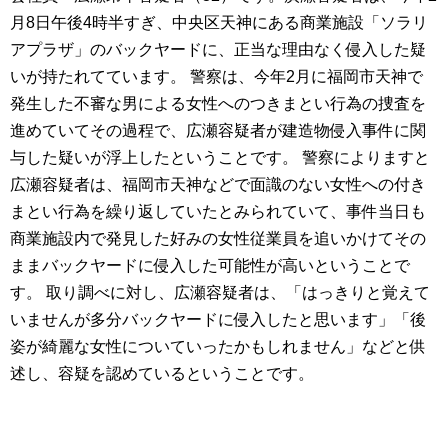
月8日午後4時半すぎ、中央区天神にある商業施設「ソラリ
アプラザ」のバックヤードに、正当な理由なく侵入した疑
いが持たれてています。 警察は、今年2月に福岡市天神で
発生した不審な男による女性へのつきまとい行為の捜査を
進めていてその過程で、広瀬容疑者が建造物侵入事件に関
与した疑いが浮上したということです。 警察によりますと
広瀬容疑者は、福岡市天神などで面識のない女性への付き
まとい行為を繰り返していたとみられていて、事件当日も
商業施設内で発見した好みの女性従業員を追いかけてその
ままバックヤードに侵入した可能性が高いということで
す。 取り調べに対し、広瀬容疑者は、「はっきりと覚えて
いませんが多分バックヤードに侵入したと思います」「後
姿が綺麗な女性についていったかもしれません」などと供
述し、容疑を認めているということです。