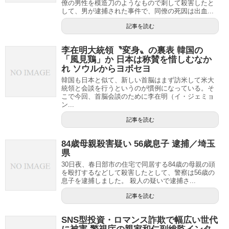
僚の男性を模造刀のようなもので刺して殺害したと
して、男が逮捕された事件で、同僚の死因は出血...
記事を読む
李在明大統領〝変身〟の裏表 韓国の
「風見鶏」か 日本は称賛を惜しむなか
れ ソウルからヨボセヨ
韓国も日本と似て、新しい首脳はまず訪米して米大
統領と会談を行うというのが慣例になっている。そ
こで今回、首脳会談のために李在明（イ・ジェミョ
ン...
記事を読む
84歳母親殺害疑い 56歳息子 逮捕／埼玉
県
30日夜、春日部市の住宅で同居する84歳の母親の頭
を殴打するなどして殺害したとして、警察は56歳の
息子を逮捕しました。 殺人の疑いで逮捕さ...
記事を読む
SNS型投資・ロマンス詐欺で幅広い世代