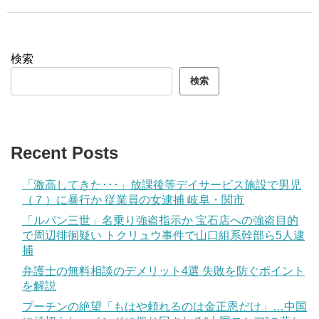
検索
検索
Recent Posts
「激高してきた･･･」放課後等デイサービス施設で男児
（７）に暴行か 従業員の女逮捕 岐阜・関市
「ルパン三世」名乗り強盗指示か 宝石店への強盗目的
で周辺徘徊疑い トクリュウ事件で山口組系幹部ら5人逮
捕
弁護士の無料相談のデメリット4選 失敗を防ぐポイント
を解説
プーチンの絶望「もはや頼れるのは金正恩だけ」…中国