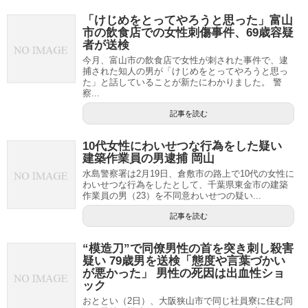
「けじめをとってやろうと思った」富山
市の飲食店での女性刺傷事件、69歳容疑
者が送検
今月、富山市の飲食店で女性が刺された事件で、逮
捕された知人の男が「けじめをとってやろうと思っ
た」と話していることが新たにわかりました。 警
察...
記事を読む
10代女性にわいせつな行為をした疑い
建築作業員の男逮捕 岡山
水島警察署は2月19日、倉敷市の路上で10代の女性に
わいせつな行為をしたとして、千葉県東金市の建築
作業員の男（23）を不同意わいせつの疑い...
記事を読む
“模造刀”で同僚男性の首を突き刺し殺害
疑い 79歳男を送検「態度や言葉づかい
が悪かった」 男性の死因は出血性ショ
ック
おととい（2日）、大阪狭山市で同じ社員寮に住む同