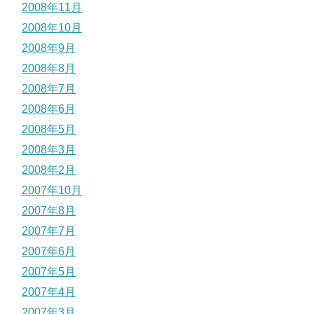
2008年11月
2008年10月
2008年9月
2008年8月
2008年7月
2008年6月
2008年5月
2008年3月
2008年2月
2007年10月
2007年8月
2007年7月
2007年6月
2007年5月
2007年4月
2007年3月