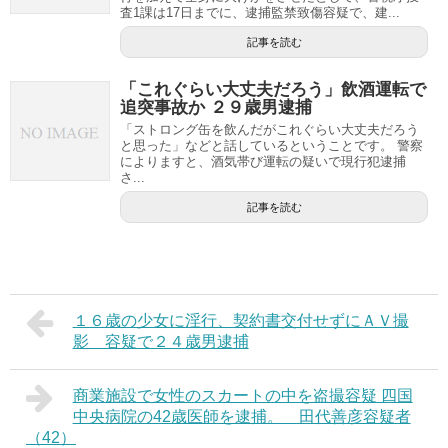
査1課は17日までに、逮捕監禁致傷容疑で、建...
記事を読む
「これぐらい大丈夫だろう」飲酒運転で
追突事故か ２９歳男逮捕
「ストロング缶を飲んだがこれぐらい大丈夫だろう
と思った」などと話しているということです。 警察
によりますと、酒気帯び運転の疑いで現行犯逮捕
さ...
記事を読む
１６歳の少女に淫行、契約書交付せずにＡＶ撮
影 容疑で２４歳男逮捕
商業施設で女性のスカートの中を盗撮容疑 四国
中央病院の42歳医師を逮捕。 田代善彦容疑者
（42）