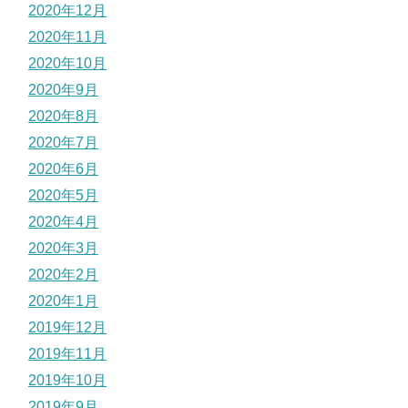
2020年12月
2020年11月
2020年10月
2020年9月
2020年8月
2020年7月
2020年6月
2020年5月
2020年4月
2020年3月
2020年2月
2020年1月
2019年12月
2019年11月
2019年10月
2019年9月