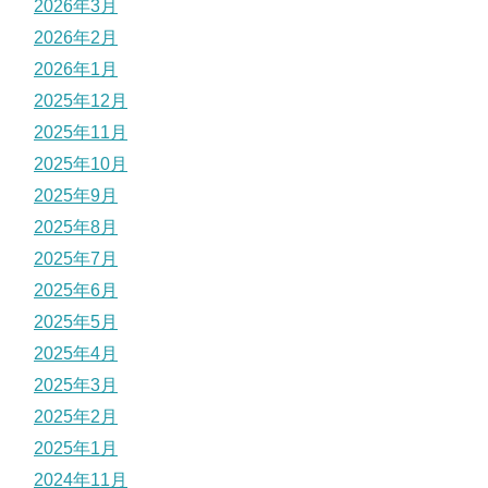
2026年3月
2026年2月
2026年1月
2025年12月
2025年11月
2025年10月
2025年9月
2025年8月
2025年7月
2025年6月
2025年5月
2025年4月
2025年3月
2025年2月
2025年1月
2024年11月