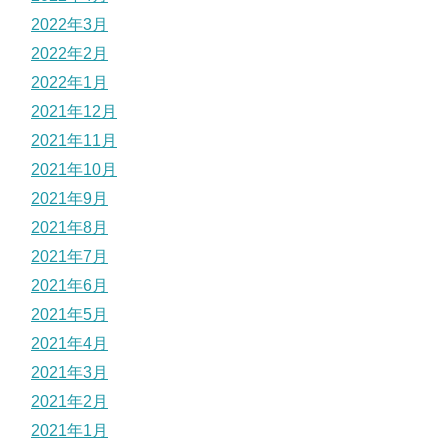
2022年3月
2022年2月
2022年1月
2021年12月
2021年11月
2021年10月
2021年9月
2021年8月
2021年7月
2021年6月
2021年5月
2021年4月
2021年3月
2021年2月
2021年1月