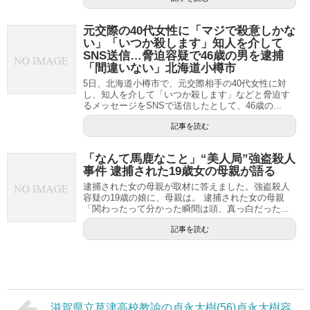
元交際の40代女性に「マジで殺意しかな
い」「いつか殺します」知人を介して
SNS送信…脅迫容疑で46歳の男を逮捕
「間違いない」北海道小樽市
5日、北海道小樽市で、元交際相手の40代女性に対
し、知人を介して「いつか殺します」などと脅迫す
るメッセージをSNSで送信したとして、46歳の...
記事を読む
「なんて馬鹿なこと」“美人局”強盗殺人
事件 逮捕された19歳女の母親が語る
逮捕された女の母親が取材に答えました。強盗殺人
容疑の19歳の娘に、母親は。 逮捕された女の母親
「関わったって分かった瞬間は頭、真っ白だった...
記事を読む
滋賀県立草津高校教諭の貞永大樹(56)貞永大樹容