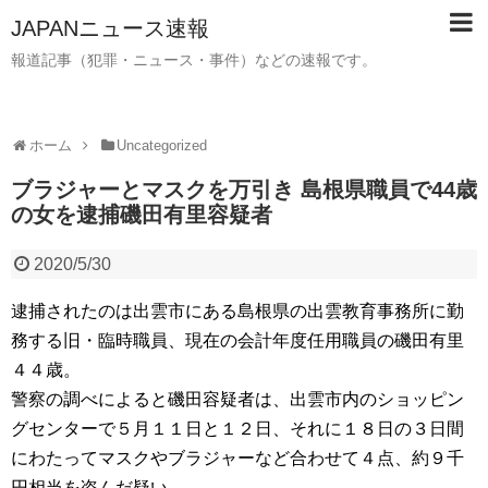
JAPANニュース速報
報道記事（犯罪・ニュース・事件）などの速報です。
ホーム
Uncategorized
ブラジャーとマスクを万引き 島根県職員で44歳
の女を逮捕磯田有里容疑者
2020/5/30
逮捕されたのは出雲市にある島根県の出雲教育事務所に勤
務する旧・臨時職員、現在の会計年度任用職員の磯田有里
４４歳。
警察の調べによると磯田容疑者は、出雲市内のショッピン
グセンターで５月１１日と１２日、それに１８日の３日間
にわたってマスクやブラジャーなど合わせて４点、約９千
円相当を盗んだ疑い。