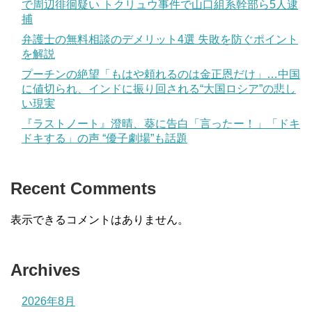
で周辺徘徊疑い トクリュウ事件で山口組系幹部ら5人逮
捕
弁護士の無料相談のデメリット4選 失敗を防ぐポイント
を解説
プーチンの絶望「もはや頼れるのは金正恩だけ」…中国
に値切られ、インドに振り回される“大国ロシア”の悲し
い現実
『ラストノート』澄晴、葵に告白「言ったー！」「ドキ
ドキする」の声 “優子劇場”も話題
Recent Comments
表示できるコメントはありません。
Archives
2026年8月