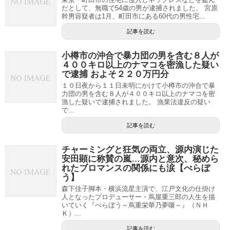
だとして、無職で54歳の男が逮捕されました。 宮原
幹男容疑者は1月、町田市にある60代の男性宅...
記事を読む
小樽市の沖合で暴力団の男を含む８人が
４００キロ以上のナマコを密漁した疑い
で逮捕 およそ２２０万円分
１０日夜から１１日未明にかけて小樽市の沖合で暴
力団の男を含む８人が４００キロ以上のナマコを密
漁した疑いで逮捕されました。 漁業法違反の疑い
で...
記事を読む
チャーミングと狂気の両立、源内演じた
安田顕に称賛の嵐…源内と意次、秘めら
れたブロマンスの関係にも涙【べらぼ
う】
森下佳子脚本・横浜流星主演で、江戸文化の仕掛け
人となったプロデューサー・蔦屋重三郎の人生を描
いていく『べらぼう～蔦重栄華乃夢噺～』（ＮＨ
Ｋ）...
記事を読む