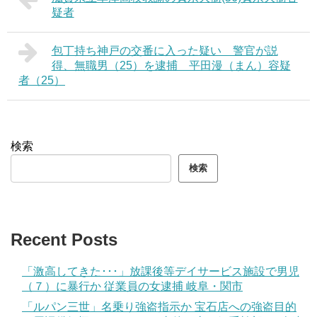
疑者
包丁持ち神戸の交番に入った疑い 警官が説
得、無職男（25）を逮捕 平田漫（まん）容疑
者（25）
検索
検索
Recent Posts
「激高してきた･･･」放課後等デイサービス施設で男児
（７）に暴行か 従業員の女逮捕 岐阜・関市
「ルパン三世」名乗り強盗指示か 宝石店への強盗目的