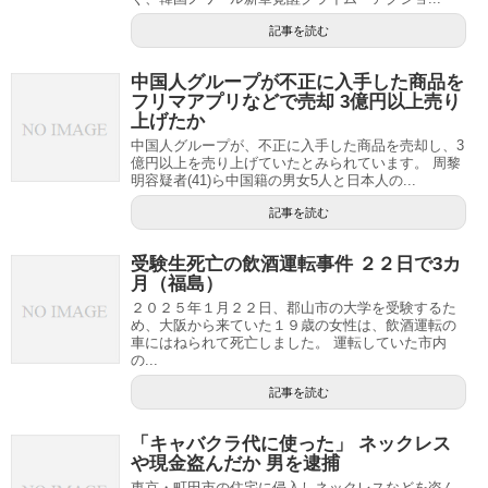
記事を読む
中国人グループが不正に入手した商品を
フリマアプリなどで売却 3億円以上売り
上げたか
中国人グループが、不正に入手した商品を売却し、3
億円以上を売り上げていたとみられています。 周黎
明容疑者(41)ら中国籍の男女5人と日本人の...
記事を読む
受験生死亡の飲酒運転事件 ２２日で3カ
月（福島）
２０２５年１月２２日、郡山市の大学を受験するた
め、大阪から来ていた１９歳の女性は、飲酒運転の
車にはねられて死亡しました。 運転していた市内
の...
記事を読む
「キャバクラ代に使った」 ネックレス
や現金盗んだか 男を逮捕
東京・町田市の住宅に侵入しネックレスなどを盗ん