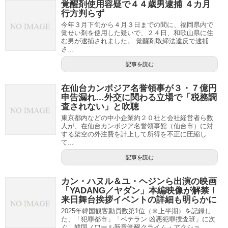
覚醒剤使用容疑で４４歳男逮捕 ４カ月
行方判らず
今年３月下旬から４月３日までの間に、福岡県内で
覚せい剤を使用した疑いで、２４日、和歌山県に住
む男が逮捕されました。 覚醒剤取締法違反で逮捕
さ...
記事を読む
在仙台カンボジア名誉領事が３・７億円
申告漏れ…外交に関わる立場で「税務調
査されない」と吹聴
東京都内などの中小企業約２０社と会社経営者ら数
人が、在仙台カンボジア名誉領事館（仙台市）に対
する架空の外注費を計上して所得を不正に圧縮し
て...
記事を読む
カン・ハヌル＆ユ・ヘジンら出演の映画
「YADANG／ヤダン」本編映像が解禁！
来日舞台挨拶イベントの詳細も明らかに
2025年韓国観客動員数第1位（※上半期）を記録し
た、「犯罪都市」「ベテラン 凶悪犯罪捜査班」に次
ぐ、韓国ノワール新章覚醒クライム・アクショ...