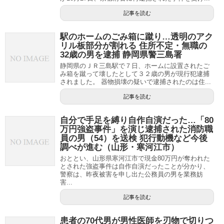
記事を読む
駅のホームのごみ箱に蹴り…透明のアク
リル板部分が割れる 住所不定・無職の
32歳の男を逮捕 静岡県警三島署
静岡県のＪＲ三島駅で７日、ホームに設置されたご
み箱を蹴って壊したとして３２歳の男が現行犯逮捕
されました。 器物損壊の疑いで逮捕されたのは住...
記事を読む
自分で手足を縛り自作自演だった…「80
万円強盗事件」を演じ逮捕された消防職
員の男（54）を送検 犯行動機など今後
調べが進む（山形・寒河江市）
おととい、山形県寒河江市で現金80万円が奪われた
とされた強盗事件は自作自演だったことが分かり、
警察は、昨夜被害を申し出た公務員の男を業務妨
害...
記事を読む
患者の70代男が男性医師を刃物で切りつ