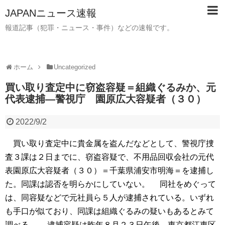
JAPANニュース速報
報道記事（犯罪・ニュース・事件）などの速報です。
ホーム
Uncategorized
買い取り査定中に窃盗容疑＝組織ぐるみか、元
代表逮捕―警視庁 園原広大容疑者（３０）
2022/9/2
買い取り査定中に貴金属を盗んだなどとして、警視庁捜
査３課は２日までに、窃盗容疑で、不用品回収会社の元代
表園原広大容疑者（３０）＝千葉県浦安市明海＝を逮捕し
た。同課は認否を明らかにしていない。 同社をめぐって
は、同容疑などで元社員ら５人が逮捕されている。いずれ
も手口が似ており、同課は組織ぐるみの疑いもあるとみて
調べる。 逮捕容疑は昨年８月２３日午後、東京都江東区