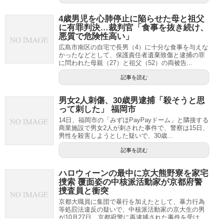
4歳男児を心肺停止に陥らせた母と祖父
に有罪判決…裁判官「食事を抜き続け、
悪質で危険性高い」
広島市南区の自宅で長男（4）に十分な食事を与えな
かったなどとして、保護責任者遺棄致傷と逮捕の罪
に問われた母親（27）と祖父（52）の両被告...
記事を読む
男女2人刺傷、30歳男逮捕「殺そうと思
って刺した」 福岡市
14日、福岡市の「みずほPayPayドーム」と隣接する
商業施設で男女2人が刺された事件で、警察は15日、
男性を殺害しようとした疑いで、30歳...
記事を読む
ハロウィーンの最中に京大熊野寮を家宅
捜索 覆面姿の中核派活動家が京都府警
捜査員と衝突
京都大職員に集団で暴行を加えたとして、暴力行為
等処罰法違反の疑いで、中核派活動家の京大生の男
が10月27日、京都府警に再逮捕された事件を受け...