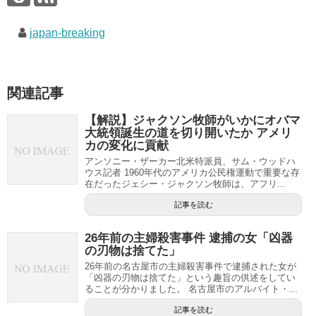
japan-breaking
関連記事
【解説】ジャクソン牧師がいかにオバマ
大統領誕生の道を切り開いたか アメリ
カの変化に貢献
アンソニー・ザーカー北米特派員、サム・ウッドハ
ウス記者 1960年代のアメリカ公民権運動で重要な存
在だったジェシー・ジャクソン牧師は、アフリ...
記事を読む
26年前の主婦殺害事件 逮捕の女「凶器
の刃物は捨てた」
26年前の名古屋市の主婦殺害事件で逮捕された女が
「凶器の刃物は捨てた」という趣旨の供述をしてい
ることが分かりました。 名古屋市のアルバイト・...
記事を読む