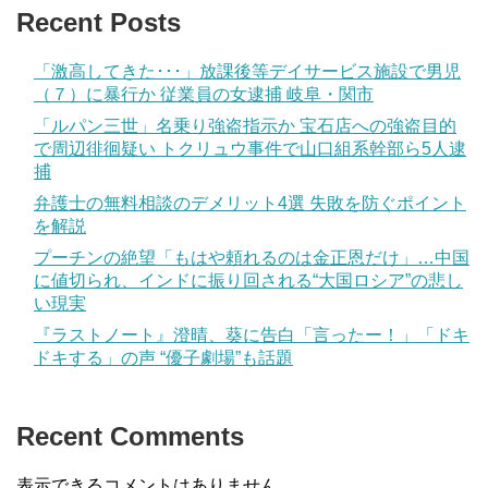
Recent Posts
「激高してきた･･･」放課後等デイサービス施設で男児
（７）に暴行か 従業員の女逮捕 岐阜・関市
「ルパン三世」名乗り強盗指示か 宝石店への強盗目的
で周辺徘徊疑い トクリュウ事件で山口組系幹部ら5人逮
捕
弁護士の無料相談のデメリット4選 失敗を防ぐポイント
を解説
プーチンの絶望「もはや頼れるのは金正恩だけ」…中国
に値切られ、インドに振り回される“大国ロシア”の悲し
い現実
『ラストノート』澄晴、葵に告白「言ったー！」「ドキ
ドキする」の声 “優子劇場”も話題
Recent Comments
表示できるコメントはありません。