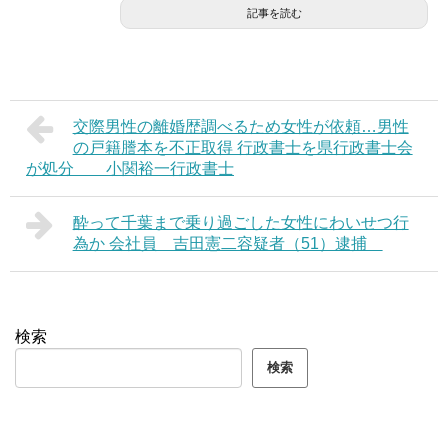
記事を読む
交際男性の離婚歴調べるため女性が依頼…男性
の戸籍謄本を不正取得 行政書士を県行政書士会
が処分 小関裕一行政書士
酔って千葉まで乗り過ごした女性にわいせつ行
為か 会社員 吉田憲二容疑者（51）逮捕
検索
検索