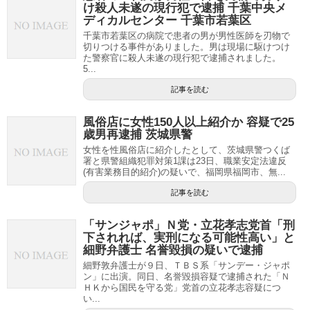
け殺人未遂の現行犯で逮捕 千葉中央メ
ディカルセンター 千葉市若葉区
千葉市若葉区の病院で患者の男が男性医師を刃物で
切りつける事件がありました。男は現場に駆けつけ
た警察官に殺人未遂の現行犯で逮捕されました。
5...
記事を読む
風俗店に女性150人以上紹介か 容疑で25
歳男再逮捕 茨城県警
女性を性風俗店に紹介したとして、茨城県警つくば
署と県警組織犯罪対策1課は23日、職業安定法違反
(有害業務目的紹介)の疑いで、福岡県福岡市、無...
記事を読む
「サンジャポ」Ｎ党・立花孝志党首「刑
下されれば、実刑になる可能性高い」と
細野弁護士 名誉毀損の疑いで逮捕
細野敦弁護士が９日、ＴＢＳ系「サンデー・ジャポ
ン」に出演。同日、名誉毀損容疑で逮捕された「Ｎ
ＨＫから国民を守る党」党首の立花孝志容疑につ
い...