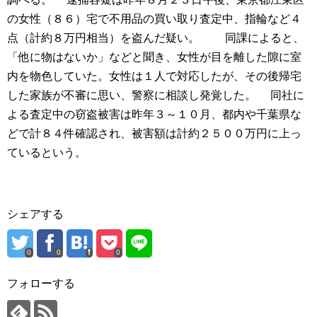
の女性（８６）宅で不用品の買い取り査定中、指輪など４
点（計約８万円相当）を盗んだ疑い。 同課によると、
「他に物はないか」などと聞き、女性が目を離した隙に室
内を物色していた。女性は１人で対応したが、その後帰宅
した家族が不審に思い、警察に相談し発覚した。 同社に
よる査定中の窃盗被害は昨年３～１０月、都内や千葉県な
どで計８４件確認され、被害額は計約２５００万円に上っ
ているという。
シェアする
0
0
0
フォローする