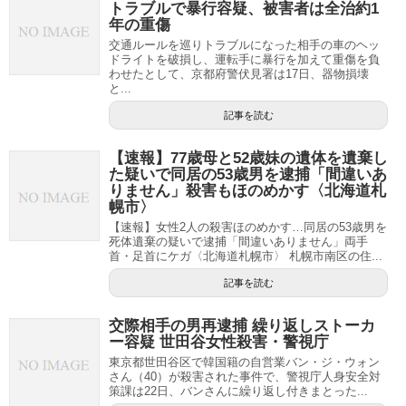
トラブルで暴行容疑、被害者は全治約1
年の重傷
交通ルールを巡りトラブルになった相手の車のヘッ
ドライトを破損し、運転手に暴行を加えて重傷を負
わせたとして、京都府警伏見署は17日、器物損壊
と...
記事を読む
【速報】77歳母と52歳妹の遺体を遺棄し
た疑いで同居の53歳男を逮捕「間違いあ
りません」殺害もほのめかす〈北海道札
幌市〉
【速報】女性2人の殺害ほのめかす…同居の53歳男を
死体遺棄の疑いで逮捕「間違いありません」両手
首・足首にケガ〈北海道札幌市〉 札幌市南区の住...
記事を読む
交際相手の男再逮捕 繰り返しストーカ
ー容疑 世田谷女性殺害・警視庁
東京都世田谷区で韓国籍の自営業バン・ジ・ウォン
さん（40）が殺害された事件で、警視庁人身安全対
策課は22日、バンさんに繰り返し付きまとった...