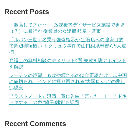
Recent Posts
「激高してきた･･･」放課後等デイサービス施設で男児
（７）に暴行か 従業員の女逮捕 岐阜・関市
「ルパン三世」名乗り強盗指示か 宝石店への強盗目的
で周辺徘徊疑い トクリュウ事件で山口組系幹部ら5人逮
捕
弁護士の無料相談のデメリット4選 失敗を防ぐポイント
を解説
プーチンの絶望「もはや頼れるのは金正恩だけ」…中国
に値切られ、インドに振り回される“大国ロシア”の悲し
い現実
『ラストノート』澄晴、葵に告白「言ったー！」「ドキ
ドキする」の声 “優子劇場”も話題
Recent Comments