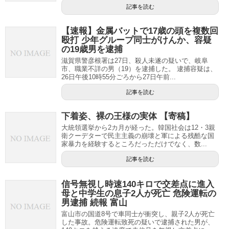
記事を読む
【速報】金属バットで17歳の頭を複数回
殴打 少年グループ同士がけんか、容疑
の19歳男を逮捕
滋賀県警彦根署は27日、殺人未遂の疑いで、岐阜
市、職業不詳の男（19）を逮捕した。 逮捕容疑は、
26日午後10時55分ごろから27日午前...
記事を読む
下着姿、裸の王様の実体 【寄稿】
大統領選挙から2カ月が経った。韓国社会は12・3親
衛クーデターで民主主義の崩壊と軍による残酷な国
家暴力を経験するところだっただけでなく、数...
記事を読む
信号無視し時速140キロで交差点に進入
母と中学生の息子2人が死亡 危険運転の
男逮捕 続報 富山
富山市の国道8号で車同士が衝突し、親子2人が死亡
した事故。危険運転致死の疑いで逮捕された男が、