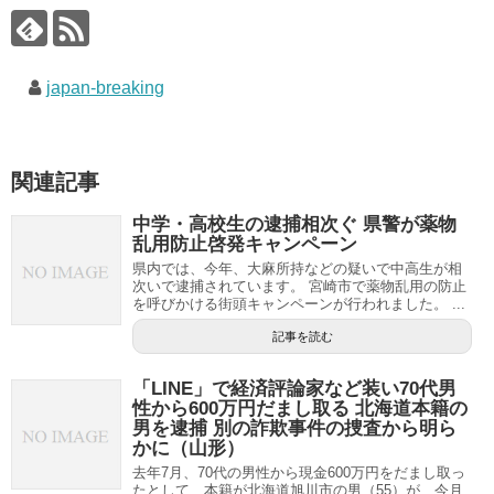
japan-breaking
関連記事
中学・高校生の逮捕相次ぐ 県警が薬物
乱用防止啓発キャンペーン
県内では、今年、大麻所持などの疑いで中高生が相
次いで逮捕されています。 宮崎市で薬物乱用の防止
を呼びかける街頭キャンペーンが行われました。 ...
記事を読む
「LINE」で経済評論家など装い70代男
性から600万円だまし取る 北海道本籍の
男を逮捕 別の詐欺事件の捜査から明ら
かに（山形）
去年7月、70代の男性から現金600万円をだまし取っ
たとして、本籍が北海道旭川市の男（55）が、今月