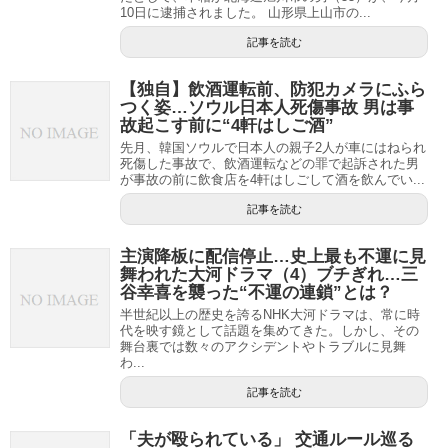
10日に逮捕されました。 山形県上山市の...
記事を読む
【独自】飲酒運転前、防犯カメラにふら
つく姿…ソウル日本人死傷事故 男は事
故起こす前に“4軒はしご酒”
先月、韓国ソウルで日本人の親子2人が車にはねられ
死傷した事故で、飲酒運転などの罪で起訴された男
が事故の前に飲食店を4軒はしごして酒を飲んでい...
記事を読む
主演降板に配信停止…史上最も不運に見
舞われた大河ドラマ（4）ブチぎれ…三
谷幸喜を襲った“不運の連鎖”とは？
半世紀以上の歴史を誇るNHK大河ドラマは、常に時
代を映す鏡として話題を集めてきた。しかし、その
舞台裏では数々のアクシデントやトラブルに見舞
わ...
記事を読む
「夫が殴られている」 交通ルール巡る