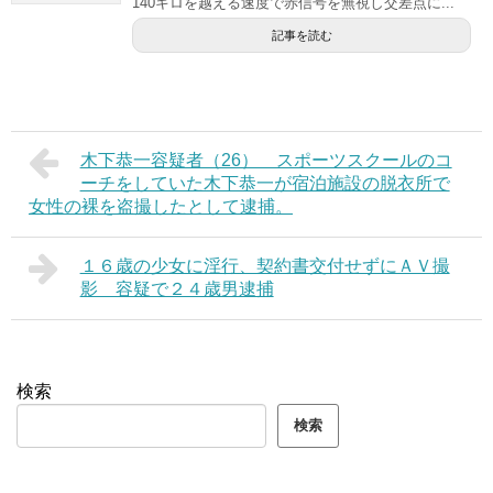
140キロを越える速度で赤信号を無視し交差点に...
記事を読む
木下恭一容疑者（26） スポーツスクールのコ
ーチをしていた木下恭一が宿泊施設の脱衣所で
女性の裸を盗撮したとして逮捕。
１６歳の少女に淫行、契約書交付せずにＡＶ撮
影 容疑で２４歳男逮捕
検索
検索