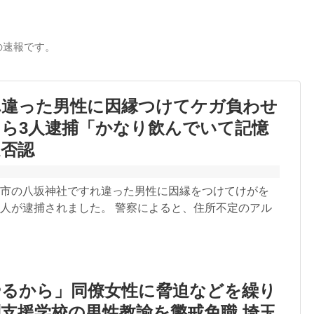
の速報です。
れ違った男性に因縁つけてケガ負わせ
ら3人逮捕「かなり飲んでいて記憶
疑否認
都市の八坂神社ですれ違った男性に因縁をつけてけがを
3人が逮捕されました。 警察によると、住所不定のアル
やるから」同僚女性に脅迫などを繰り
支援学校の男性教諭を懲戒免職 埼玉