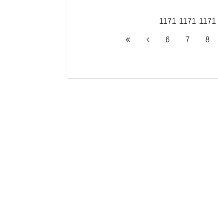
1171
1171
1171
6
7
8