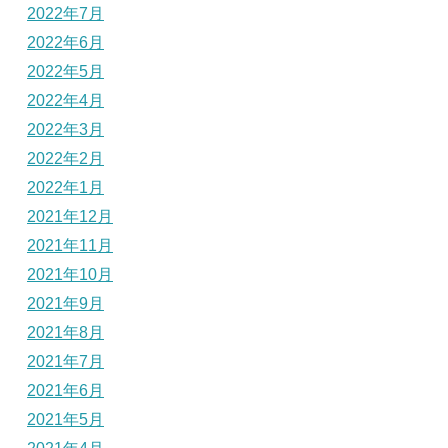
2022年7月
2022年6月
2022年5月
2022年4月
2022年3月
2022年2月
2022年1月
2021年12月
2021年11月
2021年10月
2021年9月
2021年8月
2021年7月
2021年6月
2021年5月