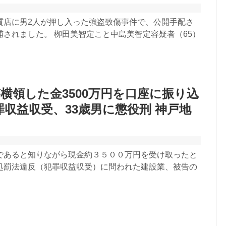
質店に男2人が押し入った強盗致傷事件で、公開手配さ
捕されました。 栁田美智定こと中島美智定容疑者（65）
横領した金3500万円を口座に振り込
罪収益収受、33歳男に懲役刑 神戸地
であると知りながら現金約３５００万円を受け取ったと
処罰法違反（犯罪収益収受）に問われた建設業、被告の