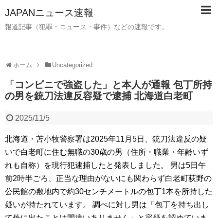
JAPANニュース速報
報道記事（犯罪・ニュース・事件）などの速報です。
ホーム
Uncategorized
「コンビニで強盗した」と本人が通報 包丁所持
の男を銃刀法違反容疑で逮捕 北海道白老町
2025/11/5
北海道・苫小牧警察署は2025年11月5日、銃刀法違反の疑
いで白老町に住む無職の30歳の男（住所・職業・年齢いず
れも自称）を現行犯逮捕したと発表しました。 男は5日午
前2時半ごろ、正当な理由がないにも関わらず白老町荻野の
公民館の敷地内で約30センチメートルの包丁1本を所持した
疑いが持たれています。 調べに対し男は「包丁を持ち出し
て外に出たことは間違いありません」と容疑を認めていま