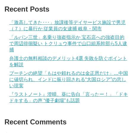
Recent Posts
「激高してきた･･･」放課後等デイサービス施設で男児
（７）に暴行か 従業員の女逮捕 岐阜・関市
「ルパン三世」名乗り強盗指示か 宝石店への強盗目的
で周辺徘徊疑い トクリュウ事件で山口組系幹部ら5人逮
捕
弁護士の無料相談のデメリット4選 失敗を防ぐポイント
を解説
プーチンの絶望「もはや頼れるのは金正恩だけ」…中国
に値切られ、インドに振り回される“大国ロシア”の悲し
い現実
『ラストノート』澄晴、葵に告白「言ったー！」「ドキ
ドキする」の声 “優子劇場”も話題
Recent Comments