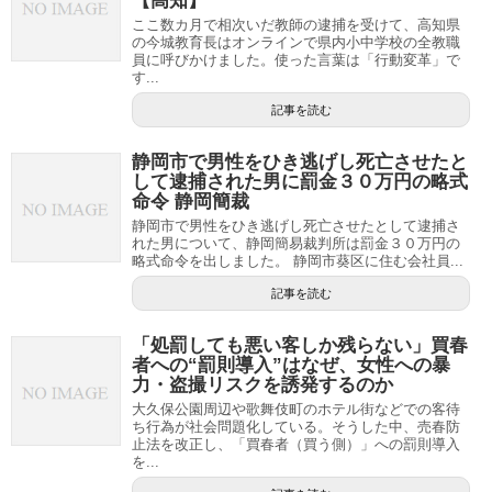
【高知】
ここ数カ月で相次いだ教師の逮捕を受けて、高知県
の今城教育長はオンラインで県内小中学校の全教職
員に呼びかけました。使った言葉は「行動変革」で
す...
記事を読む
静岡市で男性をひき逃げし死亡させたと
して逮捕された男に罰金３０万円の略式
命令 静岡簡裁
静岡市で男性をひき逃げし死亡させたとして逮捕さ
れた男について、静岡簡易裁判所は罰金３０万円の
略式命令を出しました。 静岡市葵区に住む会社員...
記事を読む
「処罰しても悪い客しか残らない」買春
者への“罰則導入”はなぜ、女性への暴
力・盗撮リスクを誘発するのか
大久保公園周辺や歌舞伎町のホテル街などでの客待
ち行為が社会問題化している。そうした中、売春防
止法を改正し、「買春者（買う側）」への罰則導入
を...