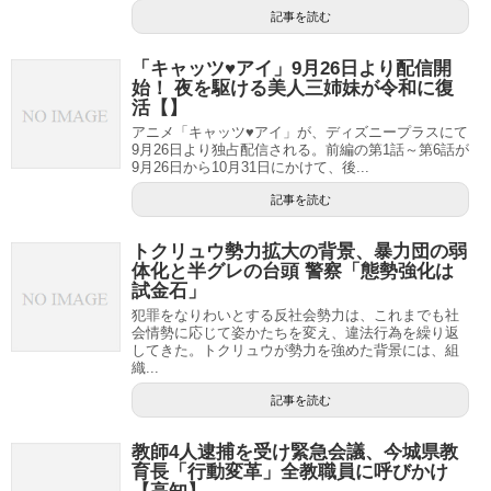
記事を読む
「キャッツ♥アイ」9月26日より配信開
始！ 夜を駆ける美人三姉妹が令和に復
活【】
アニメ「キャッツ♥アイ」が、ディズニープラスにて
9月26日より独占配信される。前編の第1話～第6話が
9月26日から10月31日にかけて、後...
記事を読む
トクリュウ勢力拡大の背景、暴力団の弱
体化と半グレの台頭 警察「態勢強化は
試金石」
犯罪をなりわいとする反社会勢力は、これまでも社
会情勢に応じて姿かたちを変え、違法行為を繰り返
してきた。トクリュウが勢力を強めた背景には、組
織...
記事を読む
教師4人逮捕を受け緊急会議、今城県教
育長「行動変革」全教職員に呼びかけ