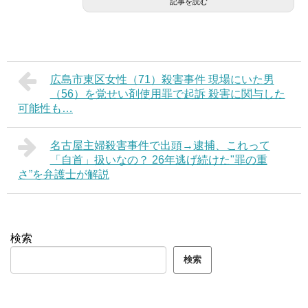
記事を読む
広島市東区女性（71）殺害事件 現場にいた男
（56）を覚せい剤使用罪で起訴 殺害に関与した
可能性も…
名古屋主婦殺害事件で出頭→逮捕、これって
「自首」扱いなの？ 26年逃げ続けた"罪の重
さ”を弁護士が解説
検索
検索