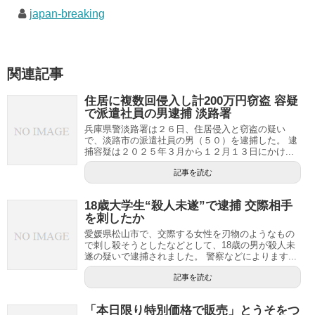
japan-breaking
関連記事
住居に複数回侵入し計200万円窃盗 容疑
で派遣社員の男逮捕 淡路署
兵庫県警淡路署は２６日、住居侵入と窃盗の疑い
で、淡路市の派遣社員の男（５０）を逮捕した。 逮
捕容疑は２０２５年３月から１２月１３日にかけ...
記事を読む
18歳大学生“殺人未遂”で逮捕 交際相手
を刺したか
愛媛県松山市で、交際する女性を刃物のようなもの
で刺し殺そうとしたなどとして、18歳の男が殺人未
遂の疑いで逮捕されました。 警察などによります...
記事を読む
「本日限り特別価格で販売」とうそをつ