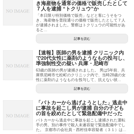
き海産物を通常の価格で販売したとして
７人を逮捕 “トクリュウ”か
「本日限り特別価格で販売」などと客にうそをつ
き、海産物を普段通りの価格で販売したとして７人
が逮捕されました。警察はトクリュウの可能性があ
ると...
記事を読む
【速報】医師の男を逮捕 クリニック内
で20代女性に薬剤のようなもの投与し、
準強制性交の疑い 兵庫・尼崎市
63歳の医師の男が逮捕されました。 男は5年前、兵
庫県尼崎市七松町のクリニック内で、当時28歳の女
性に薬剤のようなものを投与して、抗えない状...
記事を読む
「パトカーから逃げようとした」逃走中
に事故を起こし男が逮捕 自分の子ども
の首を絞めたとして緊急配備中だった
パトカーから逃走中に事故を起こし逮捕された運転
手の男。別の事件で殺人未遂容疑で緊急配備中でし
た。 京都市の会社員・西村佳幸容疑者（３１）は...