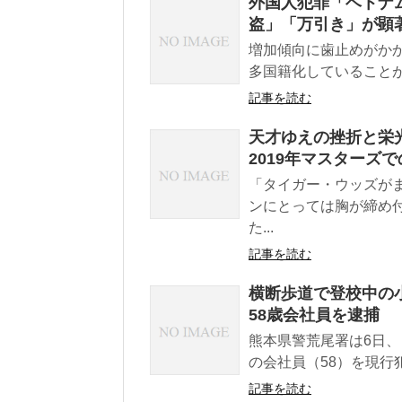
外国人犯罪「ベトナム
盗」「万引き」が顕
増加傾向に歯止めがか
多国籍化していることが、
記事を読む
天才ゆえの挫折と栄
2019年マスターズ
「タイガー・ウッズが
ンにとっては胸が締め
た...
記事を読む
横断歩道で登校中の
58歳会社員を逮捕
熊本県警荒尾署は6日
の会社員（58）を現行犯
記事を読む