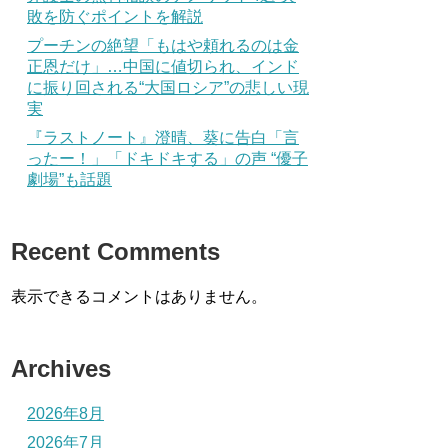
敗を防ぐポイントを解説
プーチンの絶望「もはや頼れるのは金
正恩だけ」…中国に値切られ、インド
に振り回される“大国ロシア”の悲しい現
実
『ラストノート』澄晴、葵に告白「言
ったー！」「ドキドキする」の声 “優子
劇場”も話題
Recent Comments
表示できるコメントはありません。
Archives
2026年8月
2026年7月