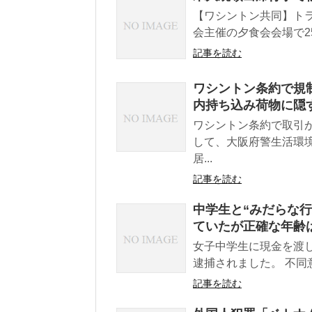
【ワシントン共同】ト
会主催の夕食会会場で2
記事を読む
ワシントン条約で規
内持ち込み荷物に隠
ワシントン条約で取引
して、大阪府警生活環
居...
記事を読む
中学生と“みだらな行
ていたが正確な年齢
女子中学生に現金を渡
逮捕されました。 不同
記事を読む