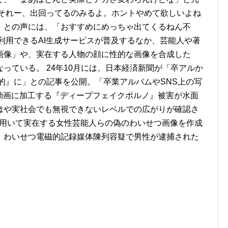
じそれー、出回ってるのみるよ。ホントやめて欲しいよね
」との声には、「おすすめにめっちゃ出てくるねん不
利用できるAI生成サービスが普及するなか、芸能人や著
画像」や、実在する人物の顔に性的な画像を合成した
っている。 24年10月には、日本経済新聞が「卒アルか
的』に」との記事を公開。「卒業アルバムやSNS上の写
動画に加工する『ディープフェイクポルノ』被害が水面
はや実社会でも無視できないレベルでの広がりが確認さ
Iを用いて実在する女性芸能人らの偽のわいせつ画像を作成
、わいせつ電磁的記録媒体陳列容疑で男性が逮捕された