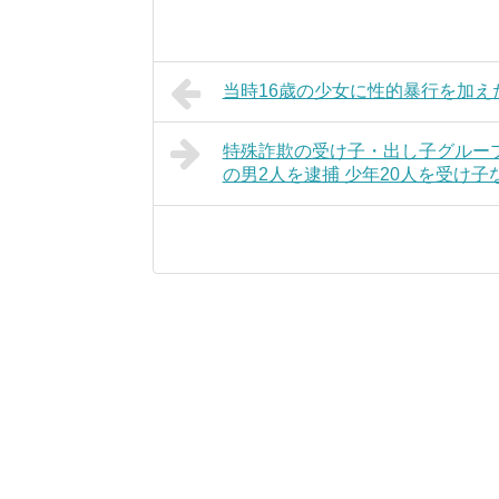
当時16歳の少女に性的暴行を加え
特殊詐欺の受け子・出し子グルー
の男2人を逮捕 少年20人を受け子