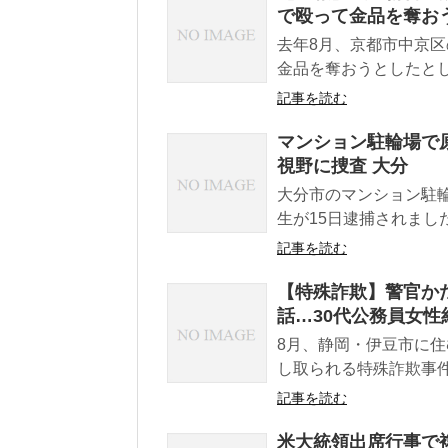
で殴って金品を奪お
去年8月、京都市中京
金品を奪おうとしたとし
記事を読む
マンション駐輪場で原
視野に捜査 大分
大分市のマンション駐輪
生が15日逮捕されました
記事を読む
【特殊詐欺】警官か
話…30代公務員女性約
8月、静岡・伊豆市に住
し取られる特殊詐欺事件
記事を読む
米大統領出席行事で