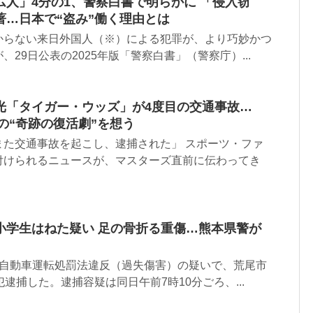
人」4分の1、警察白書で明らかに 「侵入窃
著…日本で“盗み”働く理由とは
からない来日外国人（※）による犯罪が、より巧妙かつ
29日公表の2025年版「警察白書」（警察庁）...
光「タイガー・ウッズ」が4度目の交通事故…
での“奇跡の復活劇”を想う
また交通事故を起こし、逮捕された」 スポーツ・ファ
付けられるニュースが、マスターズ直前に伝わってき
小学生はねた疑い 足の骨折る重傷…熊本県警が
、自動車運転処罰法違反（過失傷害）の疑いで、荒尾市
逮捕した。逮捕容疑は同日午前7時10分ごろ、...