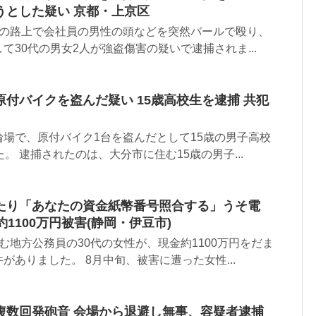
うとした疑い 京都・上京区
区の路上で会社員の男性の頭などを突然バールで殴り、
て30代の男女2人が強盗傷害の疑いで逮捕されま...
付バイクを盗んだ疑い 15歳高校生を逮捕 共犯
場で、原付バイク1台を盗んだとして15歳の男子高校
。 逮捕されたのは、大分市に住む15歳の男子...
たり「あなたの資金紙幣番号照合する」うそ電
1100万円被害(静岡・伊豆市)
む地方公務員の30代の女性が、現金約1100万円をだま
がありました。 8月中旬、被害に遭った女性...
複数回発砲音 会場から退避し無事、容疑者逮捕