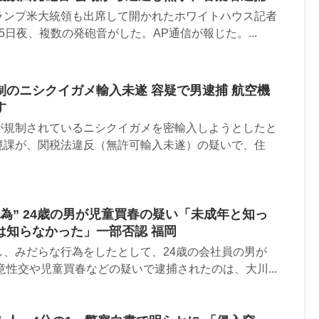
ランプ米大統領も出席して開かれたホワイトハウス記者
5日夜、複数の発砲音がした。AP通信が報じた。...
制のニシクイガメ輸入未遂 容疑で男逮捕 航空機
す
が規制されているニシクイガメを密輸入しようとしたと
境課が、関税法違反（無許可輸入未遂）の疑いで、住
為” 24歳の男が児童買春の疑い「未成年と知っ
は知らなかった」一部否認 福岡
し、みだらな行為をしたとして、24歳の会社員の男が
意性交や児童買春などの疑いで逮捕されたのは、大川...