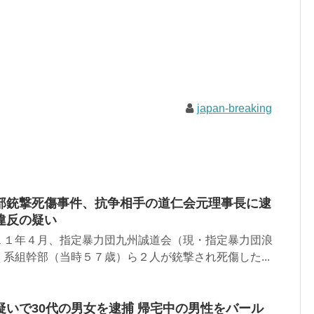
japan-breaking
部銃撃死傷事件、抗争相手の道仁会元理事長に逮
違反の疑い
１１年４月、指定暴力団九州誠道会（現・指定暴力団浪
系組幹部（当時５７歳）ら２人が銃撃され死傷した...
いで30代の男女を逮捕 帰宅中の男性をバール