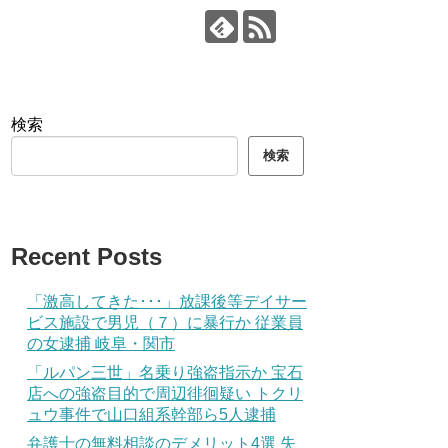
検索
検索
Recent Posts
「激高してきた･･･」放課後等デイサー
ビス施設で男児（７）に暴行か 従業員
の女逮捕 岐阜・関市
「ルパン三世」名乗り強盗指示か 宝石
店への強盗目的で周辺徘徊疑い トクリ
ュウ事件で山口組系幹部ら5人逮捕
弁護士の無料相談のデメリット4選 失