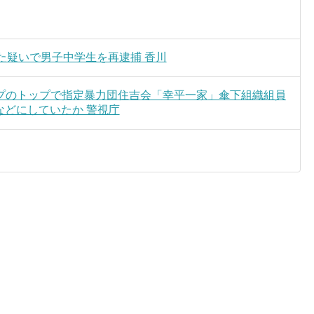
た疑いで男子中学生を再逮捕 香川
プのトップで指定暴力団住吉会「幸平一家」傘下組織組員
などにしていたか 警視庁