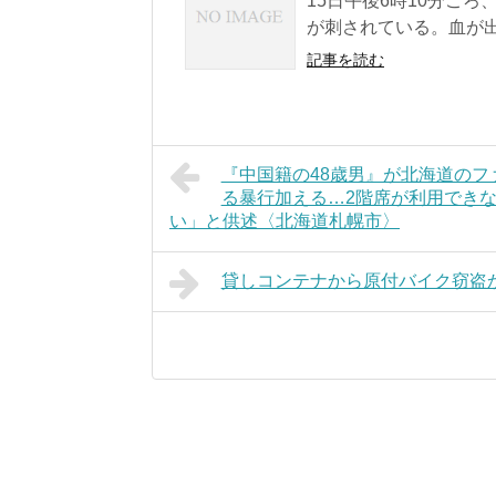
15日午後6時10分ご
が刺されている。血が出
記事を読む
『中国籍の48歳男』が北海道のフ
る暴行加える…2階席が利用でき
い」と供述〈北海道札幌市〉
貸しコンテナから原付バイク窃盗か