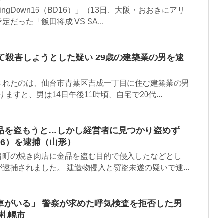
ingDown16（BD16）」（13日、大阪・おおきにアリ
だった「飯田将成 VS SA...
て殺害しようとした疑い 29歳の建築業の男を逮
されたのは、仙台市青葉区吉成一丁目に住む建築業の男
りますと、男は14日午後11時頃、自宅で20代...
品を盗もうと…しかし経営者に見つかり盗めず
36）を逮捕（山形）
畠町の焼き肉店に金品を盗む目的で侵入したなどとし
逮捕されました。 建造物侵入と窃盗未遂の疑いで逮...
車がいる」 警察が求めた呼気検査を拒否した男
 札幌市