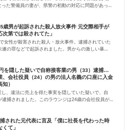
った警備員の妻が、県警の初動の対応に問題があっ...
5歳男が起訴された殺人放火事件 元交際相手が
応次第では殺されてた」
市で女性が殺害された殺人・放火事件。逮捕されていた
未遂の罪などで起訴されました。男からの激しい暴...
0万円を隠した疑いで自称接客業の男（33）逮捕…
業、会社役員（24）の男の法人名義の口座に入金
高知）
業し、違法に売上を得た事実を隠していた疑いで、自
が逮捕されました。このラウンジは24歳の会社役員が...
逮捕された元代表に言及「僕に社長を代わった時
なくて」