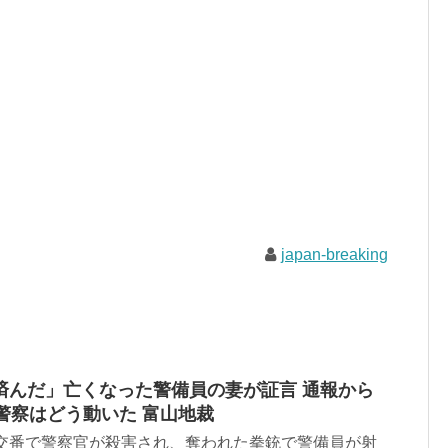
japan-breaking
済んだ」亡くなった警備員の妻が証言 通報から
警察はどう動いた 富山地裁
田交番で警察官が殺害され、奪われた拳銃で警備員が射