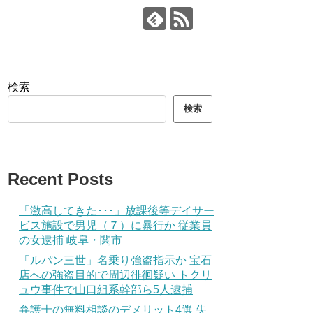
検索
検索
Recent Posts
「激高してきた･･･」放課後等デイサー
ビス施設で男児（７）に暴行か 従業員
の女逮捕 岐阜・関市
「ルパン三世」名乗り強盗指示か 宝石
店への強盗目的で周辺徘徊疑い トクリ
ュウ事件で山口組系幹部ら5人逮捕
弁護士の無料相談のデメリット4選 失