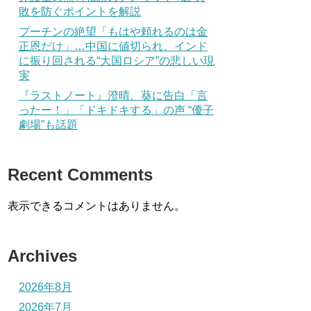
敗を防ぐポイントを解説
プーチンの絶望「もはや頼れるのは金
正恩だけ」…中国に値切られ、インド
に振り回される“大国ロシア”の悲しい現
実
『ラストノート』澄晴、葵に告白「言
ったー！」「ドキドキする」の声 “優子
劇場”も話題
Recent Comments
表示できるコメントはありません。
Archives
2026年8月
2026年7月