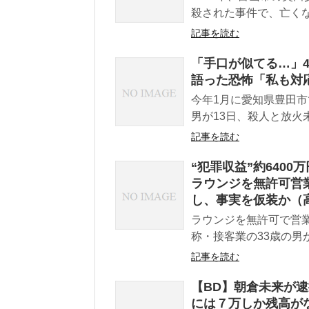
殺された事件で、亡くな
記事を読む
「手口が似てる…」4
語った恐怖「私も対
今年1月に愛知県豊田
男が13日、殺人と放火
記事を読む
“犯罪収益”約640
ラウンジを無許可営
し、事実を仮装か（
ラウンジを無許可で営
称・接客業の33歳の男
記事を読む
【BD】朝倉未来が
には７万しか残高が