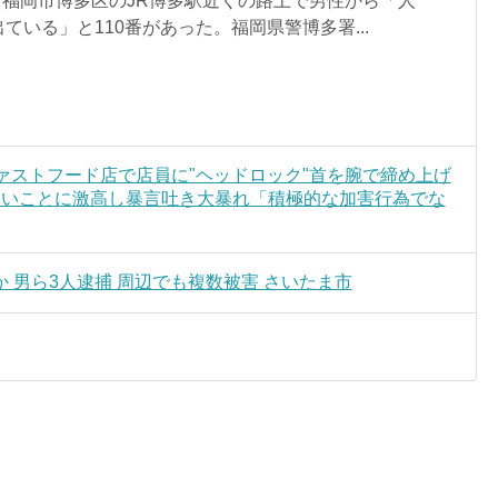
ろ、福岡市博多区のJR博多駅近くの路上で男性から「人
ている」と110番があった。福岡県警博多署...
ァストフード店で店員に"ヘッドロック"首を腕で締め上げ
ないことに激高し暴言吐き大暴れ「積極的な加害行為でな
 男ら3人逮捕 周辺でも複数被害 さいたま市