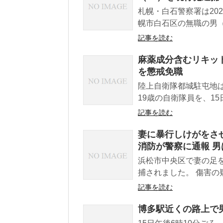
札幌・白石警察署は20
幌市白石区の無職の男（4
記事を読む
麻薬成分含むリキッド
を懲戒免職
陸上自衛隊都城駐屯地
19歳の自衛隊員を、15
記事を読む
妻に暴行しけがをさ
消防が警察に通報 
浜松市中央区で妻の足
捕されました。 傷害の
記事を読む
博多駅近くの路上で