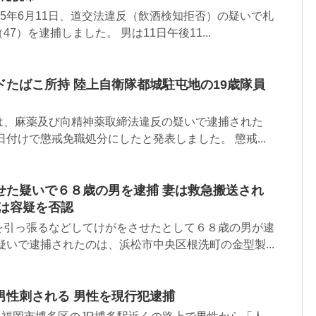
25年6月11日、道交法違反（飲酒検知拒否）の疑いで札
7）を逮捕しました。 男は11日午後11...
たばこ所持 陸上自衛隊都城駐屯地の19歳隊員
は、麻薬及び向精神薬取締法違反の疑いで逮捕された
日付けで懲戒免職処分にしたと発表しました。 懲戒...
せた疑いで６８歳の男を逮捕 妻は救急搬送され
男は容疑を否認
を引っ張るなどしてけがをさせたとして６８歳の男が逮
疑いで逮捕されたのは、浜松市中央区根洗町の金型製...
男性刺される 男性を現行犯逮捕