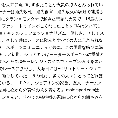
ルを天井に近づけすぎたことが火災の原因とみられてい
オーナーは過失致死、過失傷害、過失放火の容疑で逮捕さ
晦日にクラン＝モンタナで起きた悲惨な火災で、18歳のス
ファン・トゥインが亡くなったことをFIAは深い悲し
ジョアキンのプロフェッショナリズム、優しさ、そしてス
人、そして共にレースに臨んだすべての人に忘れられな
タースポーツコミュニティと共に、この困難な時期に深
キャリア初期、ジョアキンはモータースポーツへの愛情と
られたX30チャレンジ・スイスでトップ10入りを果た
でレースに参戦し、大晦日にはFCリュトリー・ジュニ
に過ごしていた。彼の死は、多くの人々にとってどれほ
いる」 「FIAは、ジョアキンの家族、友人、チームメ
心からの哀悼の意を表する」 motorsport.comは、
インさんと、すべての犠牲者の家族に心からお悔やみを