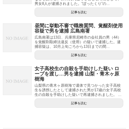
男女8人が逮捕されました。“ぼったくり”の...
記事を読む
昼間に挙動不審で職務質問、覚醒剤使用
容疑で男を逮捕 広島南署
広島南署は13日、兵庫県尼崎市の会社員の男（44）
を覚醒剤取締法違反（使用）の疑いで逮捕した。逮
捕容疑は、10月上旬ごろから13日までの間...
記事を読む
女子高校生の自殺を手助けした疑い ロ
ープを渡し…男を逮捕 山梨・青木ヶ原
樹海
山梨県の青木ヶ原樹海で遺体で見つかった女子高校
生を誘拐したとして逮捕された男が17歳の女子高校
生の自殺を手助けした疑いで再逮捕されました。 ...
記事を読む