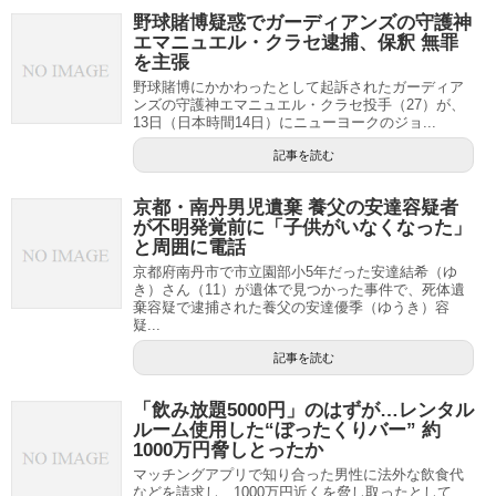
野球賭博疑惑でガーディアンズの守護神
エマニュエル・クラセ逮捕、保釈 無罪
を主張
野球賭博にかかわったとして起訴されたガーディア
ンズの守護神エマニュエル・クラセ投手（27）が、
13日（日本時間14日）にニューヨークのジョ...
記事を読む
京都・南丹男児遺棄 養父の安達容疑者
が不明発覚前に「子供がいなくなった」
と周囲に電話
京都府南丹市で市立園部小5年だった安達結希（ゆ
き）さん（11）が遺体で見つかった事件で、死体遺
棄容疑で逮捕された養父の安達優季（ゆうき）容
疑...
記事を読む
「飲み放題5000円」のはずが…レンタル
ルーム使用した“ぼったくりバー” 約
1000万円脅しとったか
マッチングアプリで知り合った男性に法外な飲食代
などを請求し、1000万円近くを脅し取ったとして、