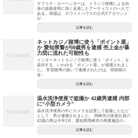
サブリナ・カーペンターは、トランプ政権による自
身の楽曲使用に強く反発したアーティストの一人で
ある。発端は、ホワイトハウスの公式Xアカウント
が...
記事を読む
ネットカジノ賭博に使う「ポイント屋」
か 愛知県警が59歳男を逮捕 売上金が暴
力団に流れた可能性も
インターネットカジノで賭博に使う「ポイント」を
提供する、いわゆる「ポイント屋」が逮捕されまし
た。 常習賭博の疑いで逮捕されたのは、韓国籍の
金...
記事を読む
温水洗浄便座で盗撮か 42歳男逮捕 内部
に“小型カメラ”
温水洗浄便座の中にカメラを設置して盗撮したなど
として、男が逮捕されました。 岡崎市の派遣社員の
42歳の男は今年2月、愛知県岡崎市の商業施設の...
記事を読む