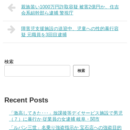
親族装い1000万円詐取容疑 被害2億円か、住吉
会系組幹部ら逮捕 警視庁
障害児支援施設の送迎中、児童への性的暴行容
疑 元職員を3回目逮捕
検索
検索
Recent Posts
「激高してきた･･･」放課後等デイサービス施設で男児
（７）に暴行か 従業員の女逮捕 岐阜・関市
「ルパン三世」名乗り強盗指示か 宝石店への強盗目的