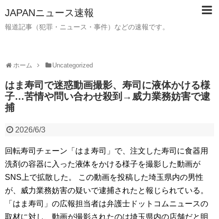
JAPANニュース速報
報道記事（犯罪・ニュース・事件）などの速報です。
ホーム
Uncategorized
はま寿司で迷惑動画撮影、寿司に液体かける様
子…苦情や問い合わせ殺到→威力業務妨害で逮
捕
2026/6/3
回転寿司チェーン「はま寿司」で、注文した寿司に食器用
洗剤の容器に入った液体をかける様子を撮影した動画が
SNS上で拡散した。 この動画を投稿した埼玉県内の男性
が、威力業務妨害の疑いで逮捕されたと報じられている。
「はま寿司」の広報担当者は弁護士ドットコムニュースの
取材に対し、動画が撮影されたのは埼玉県内の店舗だと明