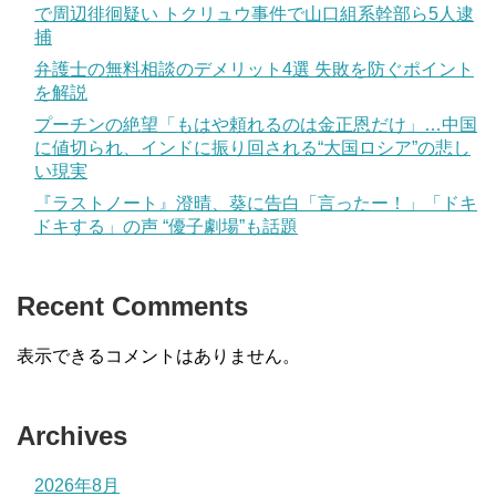
で周辺徘徊疑い トクリュウ事件で山口組系幹部ら5人逮
捕
弁護士の無料相談のデメリット4選 失敗を防ぐポイント
を解説
プーチンの絶望「もはや頼れるのは金正恩だけ」…中国
に値切られ、インドに振り回される“大国ロシア”の悲し
い現実
『ラストノート』澄晴、葵に告白「言ったー！」「ドキ
ドキする」の声 “優子劇場”も話題
Recent Comments
表示できるコメントはありません。
Archives
2026年8月