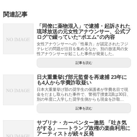
関連記事
「同僚に薬物混入」で逮捕・起訴された
琉球放送の元女性アナウンサー、公式ブ
ログで綴っていた“ポエム”の内容
女性アナウンサーへの「性暴力」が認定されたフジ
テレビの問題が注目を集めるなか、別の放送局の女
性アナウンサーが起こした事件が発覚した。
記事を読む
日大重量挙げ部元監督を再逮捕 23年に
も4人から学費詐取疑い
日本大重量挙げ部の奨学生の保護者が学費名目で現
金をだまし取られた事件で、警視庁捜査2課は30日、
別の年度に入学した奨学生側からも現金を詐取...
記事を読む
サブリナ・カーペンター激怒 「吐き気
がする」――トランプ政権の楽曲利用に
アーティストが続々反発