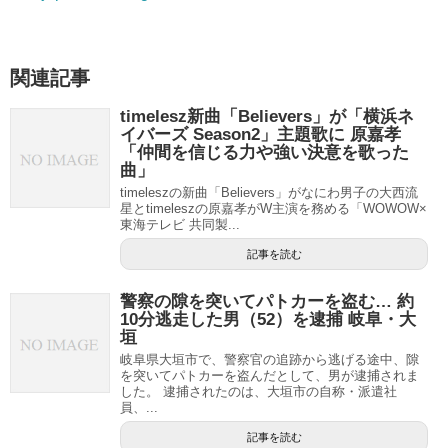
関連記事
timelesz新曲「Believers」が「横浜ネ
イバーズ Season2」主題歌に 原嘉孝
「仲間を信じる力や強い決意を歌った
曲」
timeleszの新曲「Believers」がなにわ男子の大西流
星とtimeleszの原嘉孝がW主演を務める「WOWOW×
東海テレビ 共同製...
記事を読む
警察の隙を突いてパトカーを盗む… 約
10分逃走した男（52）を逮捕 岐阜・大
垣
岐阜県大垣市で、警察官の追跡から逃げる途中、隙
を突いてパトカーを盗んだとして、男が逮捕されま
した。 逮捕されたのは、大垣市の自称・派遣社
員、...
記事を読む