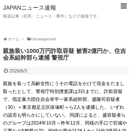
JAPANニュース速報
報道記事（犯罪・ニュース・事件）などの速報です。
ホーム
Uncategorized
親族装い1000万円詐取容疑 被害2億円か、住吉
会系組幹部ら逮捕 警視庁
2026/6/3
親族を装って高齢女性にうその電話をかけて現金をだまし
取ったとして、警視庁特別捜査課は3日までに、詐欺容疑
で、指定暴力団住吉会幸平一家系組幹部、盛隆司容疑者
（30）＝東京都足立区保塚町＝ら2人を逮捕した。 いずれ
の認否も明らかにしていない。 同課によると、盛容疑者ら
のグループは2024年10月～昨年12月、同様の手口で宮城や
三重など5都県の70～90代の男女計28人から計約2億円を詐