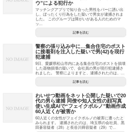
ウ”による犯行か
マッチングアプリで知り合った男性をバーに誘い出
し、ぼったくり行為をした疑いで男女が逮捕されま
した。 このグループは障がいがある人のためのマ
ッ...
記事を読む
警察の張り込み中に…集合住宅のポスト
に接着剤を注入した疑いで男(42)を現行
犯逮捕
9日、愛媛県松山市内にある集合住宅のポストを損壊
した器物損壊の疑いで、会社員の男が現行犯逮捕さ
れました。 警察によりますと、逮捕されたのは、...
記事を読む
わいせつ動画をネット公開した疑いで20
代の男ら逮捕 同僚や知人女性の顔写真
使い生成AIで“フェイクポルノ”動画作成
60人近くが被害か
60人近くの女性がフェイクポルノの被害に遭ったと
みられます。 逮捕されたのは、埼玉県の会社員、黒
田蒼容疑者（28）と長谷川舜容疑者（29）で...