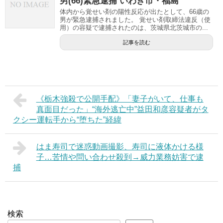
男(66)緊急逮捕 いわき市・福島
体内から覚せい剤の陽性反応が出たとして、66歳の
男が緊急逮捕されました。 覚せい剤取締法違反（使
用）の容疑で逮捕されたのは、茨城県北茨城市の...
記事を読む
《栃木強殺で公開手配》「妻子がいて、仕事も
真面目だった」“海外逃亡中”益田和彦容疑者がタ
クシー運転手から“堕ちた”経緯
はま寿司で迷惑動画撮影、寿司に液体かける様
子…苦情や問い合わせ殺到→威力業務妨害で逮
捕
検索