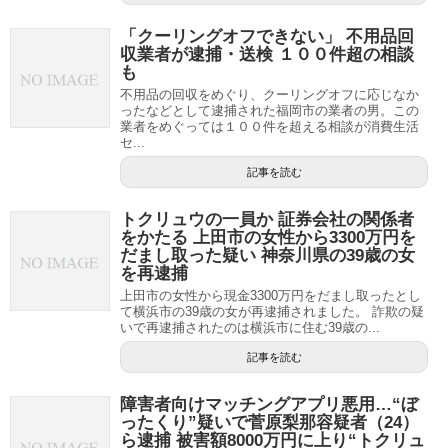
「クーリングオフできない」 不用品回
収業者が逮捕・送検 １００件超の相談
も
不用品の回収をめぐり、クーリングオフに応じなか
ったなどとして逮捕された福岡市の業者の男。この
業者をめぐっては１００件を超える相談が消費生活
セ...
記事を読む
トクリュウの一員か 証券会社の関係者
をかたる 上田市の女性から3300万円を
だまし取った疑い 神奈川県の39歳の女
を再逮捕
上田市の女性から現金3300万円をだまし取ったとし
て横浜市の39歳の女が再逮捕されました。 詐欺の疑
いで再逮捕されたのは横浜市に住む39歳の...
記事を読む
障害者向けマッチングアプリ悪用…“ぼ
ったくり”疑いで菅原梨那容疑者（24）
ら逮捕 被害額8000万円に上り“トクリュ