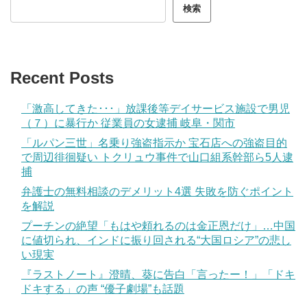
検索
Recent Posts
「激高してきた･･･」放課後等デイサービス施設で男児
（７）に暴行か 従業員の女逮捕 岐阜・関市
「ルパン三世」名乗り強盗指示か 宝石店への強盗目的
で周辺徘徊疑い トクリュウ事件で山口組系幹部ら5人逮
捕
弁護士の無料相談のデメリット4選 失敗を防ぐポイント
を解説
プーチンの絶望「もはや頼れるのは金正恩だけ」…中国
に値切られ、インドに振り回される“大国ロシア”の悲し
い現実
『ラストノート』澄晴、葵に告白「言ったー！」「ドキ
ドキする」の声 “優子劇場”も話題