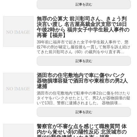
記事を読む
無罪の公算大 前川彰司さん、きょう判
決言い渡し 名古屋高裁金沢支部で18日
午後2時から 福井女子中学生殺人事件の
再審【福井】
39年前に福井市で起きた女子中学生殺人事件で、懲
役7年の刑が確定し服役後も一貫して無罪を訴え続け
てきた前川彰司さん（60）の裁判をやり直す再...
記事を読む
酒田市の住宅敷地内で車に傷やパンク
器物損壊容疑で酒田市や東根市の男2人
逮捕
酒田市の住宅敷地内で駐車中の車2台に傷を付けたり
タイヤをパンクさせたとして、男2人が器物損壊の疑
いで13日、警察に逮捕されました。 器物損壊...
記事を読む
警察官が不審な点を感じて職務質問 体
内から覚せい剤の陽性反応 北茨城市の