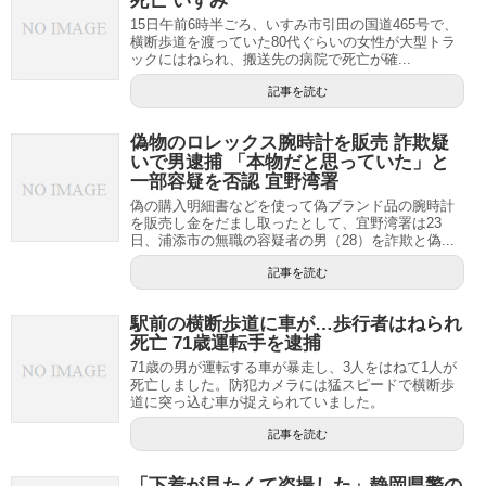
死亡 いすみ
15日午前6時半ごろ、いすみ市引田の国道465号で、
横断歩道を渡っていた80代ぐらいの女性が大型トラ
ックにはねられ、搬送先の病院で死亡が確...
記事を読む
偽物のロレックス腕時計を販売 詐欺疑
いで男逮捕 「本物だと思っていた」と
一部容疑を否認 宜野湾署
偽の購入明細書などを使って偽ブランド品の腕時計
を販売し金をだまし取ったとして、宜野湾署は23
日、浦添市の無職の容疑者の男（28）を詐欺と偽...
記事を読む
駅前の横断歩道に車が…歩行者はねられ
死亡 71歳運転手を逮捕
71歳の男が運転する車が暴走し、3人をはねて1人が
死亡しました。防犯カメラには猛スピードで横断歩
道に突っ込む車が捉えられていました。
記事を読む
「下着が見たくて盗撮した」静岡県警の