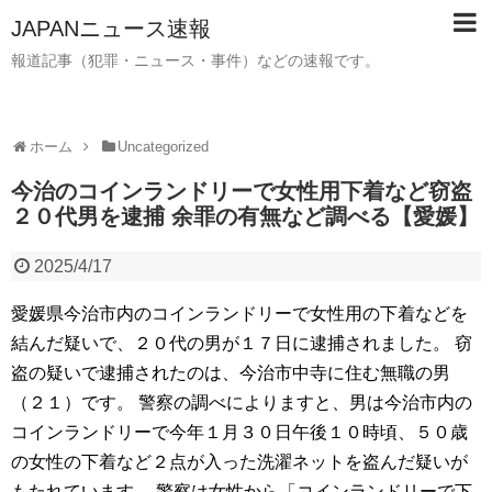
JAPANニュース速報
報道記事（犯罪・ニュース・事件）などの速報です。
ホーム
Uncategorized
今治のコインランドリーで女性用下着など窃盗
２０代男を逮捕 余罪の有無など調べる【愛媛】
2025/4/17
愛媛県今治市内のコインランドリーで女性用の下着などを
結んだ疑いで、２０代の男が１７日に逮捕されました。 窃
盗の疑いで逮捕されたのは、今治市中寺に住む無職の男
（２１）です。 警察の調べによりますと、男は今治市内の
コインランドリーで今年１月３０日午後１０時頃、５０歳
の女性の下着など２点が入った洗濯ネットを盗んだ疑いが
もたれています。 警察は女性から「コインランドリーで下