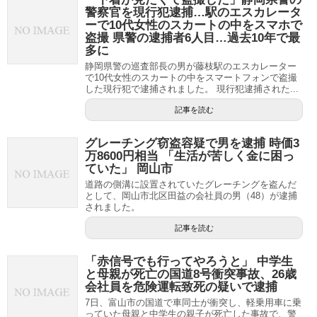
警察官を現行犯逮捕…駅のエスカレータ
ーで10代女性のスカートの中をスマホで
盗撮 県警の逮捕者6人目…過去10年で最
多に
静岡県警の巡査部長の男が藤枝駅のエスカレーター
で10代女性のスカートの中をスマートフォンで盗撮
した現行犯で逮捕されました。 現行犯逮捕された...
記事を読む
グレーチング窃盗容疑で男を逮捕 時価3
万8600円相当 「生活が苦しく金に困っ
ていた」 岡山市
道路の側溝に設置されていたグレーチングを盗んだ
として、岡山市北区田益の会社員の男（48）が逮捕
されました。
記事を読む
「赤信号でも行ってやろうと」 中学生
と母親が死亡の国道8号衝突事故、26歳
会社員を危険運転致死の疑いで逮捕
7日、富山市の国道で車同士が衝突し、軽乗用車に乗
っていた母親と中学生の親子が死亡した事故で、警