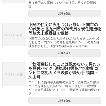
察は乗用車を運転していた会社員の男を危険運転
致...
記事を読む
下関の住宅に火をつけた疑い 下関市の
60代男と北九州市の70代男を現住建造物
等放火未遂容疑で逮捕
下関市の80代の女性と息子2人が住む民家に火をつけ
たとして市内の60代の男と北九州市の70代の男が逮
捕されました。 現住建造物等放火未遂の疑...
記事を読む
「飲酒運転したことは認めない」男(53)
を原付バイク“酒気帯び運転”で逮捕 コ
ンビニ防犯カメラ映像が決め手 福岡・
久山町
２１日夜に福岡県久山町の県道で、酒を飲んで原付
バイクを運転した疑いで、町内に住む５３歳の男
が、２５日逮捕されました。 酒気帯び運転の疑いで
逮...
記事を読む