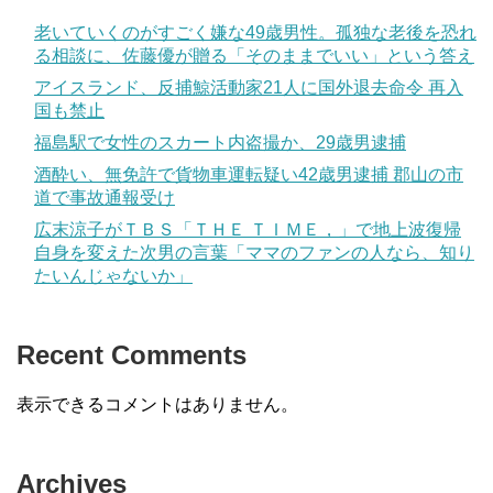
老いていくのがすごく嫌な49歳男性。孤独な老後を恐れ
る相談に、佐藤優が贈る「そのままでいい」という答え
アイスランド、反捕鯨活動家21人に国外退去命令 再入
国も禁止
福島駅で女性のスカート内盗撮か、29歳男逮捕
酒酔い、無免許で貨物車運転疑い42歳男逮捕 郡山の市
道で事故通報受け
広末涼子がＴＢＳ「ＴＨＥ ＴＩＭＥ，」で地上波復帰
自身を変えた次男の言葉「ママのファンの人なら、知り
たいんじゃないか」
Recent Comments
表示できるコメントはありません。
Archives