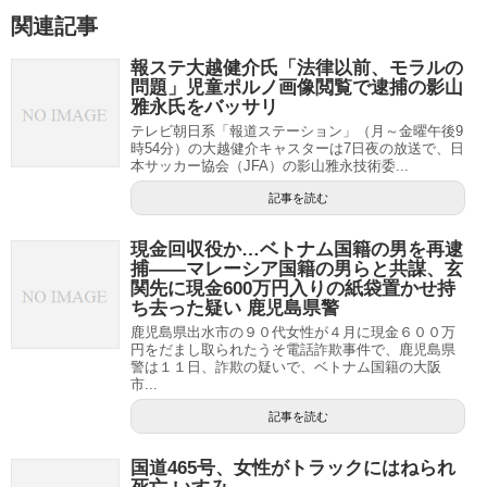
関連記事
報ステ大越健介氏「法律以前、モラルの
問題」児童ポルノ画像閲覧で逮捕の影山
雅永氏をバッサリ
テレビ朝日系「報道ステーション」（月～金曜午後9
時54分）の大越健介キャスターは7日夜の放送で、日
本サッカー協会（JFA）の影山雅永技術委...
記事を読む
現金回収役か…ベトナム国籍の男を再逮
捕――マレーシア国籍の男らと共謀、玄
関先に現金600万円入りの紙袋置かせ持
ち去った疑い 鹿児島県警
鹿児島県出水市の９０代女性が４月に現金６００万
円をだまし取られたうそ電話詐欺事件で、鹿児島県
警は１１日、詐欺の疑いで、ベトナム国籍の大阪
市...
記事を読む
国道465号、女性がトラックにはねられ