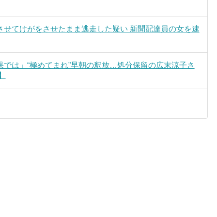
させてけがをさせたまま逃走した疑い 新聞配達員の女を逮
では」“極めてまれ”早朝の釈放…処分保留の広末涼子さ
】