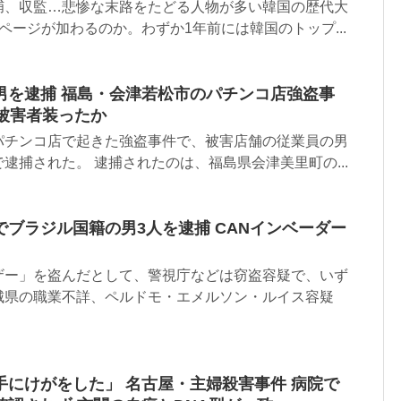
捕、収監…悲惨な末路をたどる人物が多い韓国の歴代大
ページが加わるのか。わずか1年前には韓国のトップ...
男を逮捕 福島・会津若松市のパチンコ店強盗事
 被害者装ったか
パチンコ店で起きた強盗事件で、被害店舗の従業員の男
逮捕された。 逮捕されたのは、福島県会津美里町の...
ブラジル国籍の男3人を逮捕 CANインベーダー
ザー」を盗んだとして、警視庁などは窃盗容疑で、いず
城県の職業不詳、ペルドモ・エメルソン・ルイス容疑
手にけがをした」 名古屋・主婦殺害事件 病院で