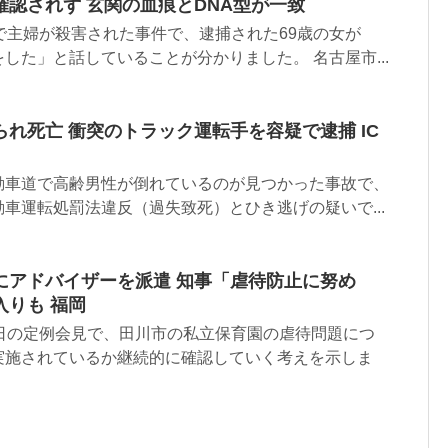
認されず 玄関の血痕とDNA型が一致
で主婦が殺害された事件で、逮捕された69歳の女が
した」と話していることが分かりました。 名古屋市...
れ死亡 衝突のトラック運転手を容疑で逮捕 IC
動車道で高齢男性が倒れているのが見つかった事故で、
車運転処罰法違反（過失致死）とひき逃げの疑いで...
にアドバイザーを派遣 知事「虐待防止に努め
入りも 福岡
1日の定例会見で、田川市の私立保育園の虐待問題につ
実施されているか継続的に確認していく考えを示しま