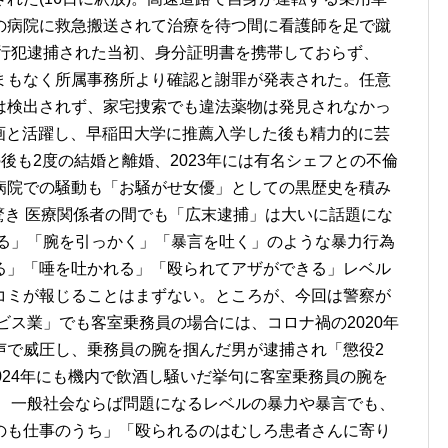
の病院に救急搬送されて治療を待つ間に看護師を足で蹴
現行犯逮捕された当初、身分証明書を携帯しておらず、
まもなく所属事務所より確認と謝罪が発表された。任意
は検出されず、家宅捜索でも違法薬物は発見されなかっ
映画と活躍し、早稲田大学に推薦入学した後も精力的に芸
後も2度の結婚と離婚、2023年には有名シェフとの不倫
病院での騒動も「お騒がせ女優」としての黒歴史を積み
驚き 医療関係者の間でも「広末逮捕」は大いに話題にな
蹴る」「腕を引っかく」「暴言を吐く」のような暴力行為
る」「唾を吐かれる」「殴られてアザができる」レベル
コミが報じることはまずない。ところが、今回は警察が
ビス業」でも客室乗務員の場合には、コロナ禍の2020年
声で威圧し、乗務員の腕を掴んだ男が逮捕され「懲役2
024年にも機内で飲酒し騒いだ挙句に客室乗務員の腕を
。 一般社会ならば問題になるレベルの暴力や暴言でも、
のも仕事のうち」「殴られるのはむしろ患者さんに寄り