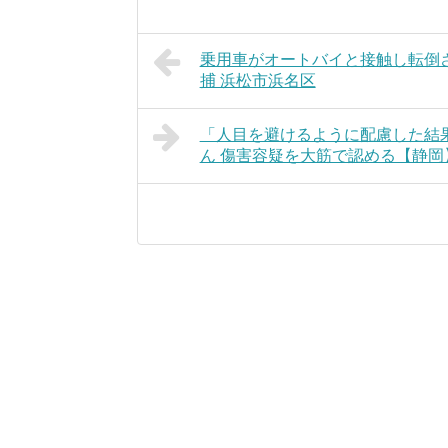
乗用車がオートバイと接触し転倒
捕 浜松市浜名区
「人目を避けるように配慮した結果
ん 傷害容疑を大筋で認める【静岡