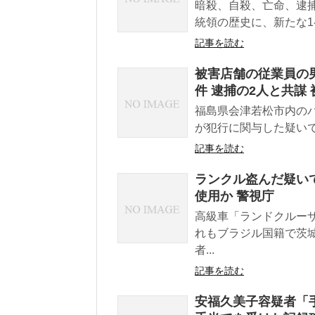
暗殺、自殺、亡命、逮
統領の歴史に、新たな1
記事を読む
被害店舗の従業員の
件 逮捕の2人と共謀
福島県会津若松市内の
が犯行に関与した疑いで
記事を読む
ランクル盗んだ疑いで
使用か 警視庁
高級車「ランドクルー
れもブラジル国籍で茨
者...
記事を読む
安福久美子容疑者「