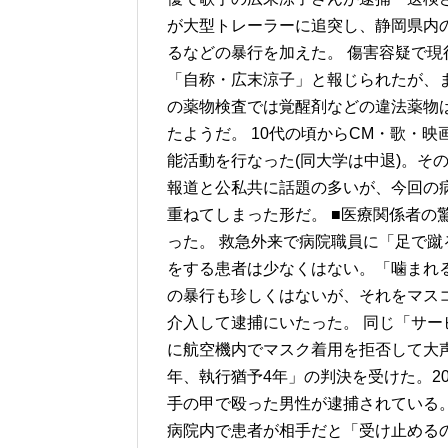
が大型トレーラーに追突し、静岡県内
るなどの暴行を加えた。 傷害容疑で
「自称・広末涼子」と報じられたが、
の薬物検査では覚醒剤などの違法薬物
たようだ。 10代の頃からCM・歌・
能活動を行なった(同大学は中退)。その
報道と公私共に話題の多いが、今回の
重ねてしまった形だ。 ■医療関係者の
った。 救急外来で病院職員に「足で
をする患者は少なくはない。「噛まれ
の暴行も珍しくはないが、それをマス
介入して逮捕にいたった。 同じ「サー
に航空機内でマスク着用を拒否して大
年、執行猶予4年」の判決を受けた。2
手の甲で殴った男性が逮捕されている
病院内で患者が相手だと「受け止める