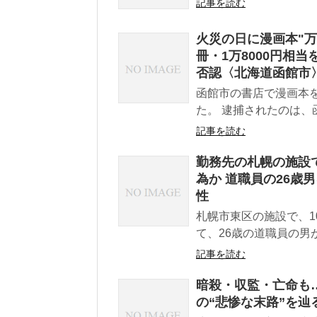
記事を読む
火災の日に漫画本"万
冊・1万8000円相
否認〈北海道函館市
函館市の書店で漫画本
た。 逮捕されたのは、函
記事を読む
勤務先の札幌の施設
為か 道職員の26歳
性
札幌市東区の施設で、
て、26歳の道職員の男
記事を読む
暗殺・収監・亡命も
の“悲惨な末路”を辿