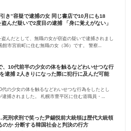
引き"容疑で逮捕の女 同じ書店で10月にも18
当を盗んだ疑いで2度目の逮捕 「身に覚えがない」
〉
を盗んだとして、無職の女が窃盗の疑いで逮捕されまし
館市宮前町に住む無職の女（36）です。 警察...
で、10代前半の少女の体を触るなどわいせつな行
男を逮捕 2人きりになった際に犯行に及んだ可能
10代の少女の体を触るなどわいせつな行為をしたとし
が逮捕されました。 札幌市豊平区に住む道職員・...
…死刑求刑で笑った尹錫悦前大統領は歴代大統領
るのか 分断する韓国社会と判決の行方