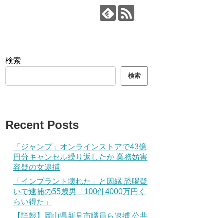
検索
検索
Recent Posts
「ジャンプ」オンラインストアで43億
円分キャンセル繰り返したか 業務妨害
容疑の女逮捕
「インプラント壊れた」と因縁 恐喝疑
いで逮捕の55歳男「100件4000万円く
らい得た」
【詳報】岡山県新見市職員ら逮捕 公共