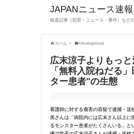
JAPANニュース速報
報道記事（犯罪・ニュース・事件）など
ホーム
Uncategorized
広末涼子よりもっと
「無料入院ねだる」
ター患者"の生態
看護師に対する傷害の容疑で逮捕・送検
美さんは「病院内には広末さん以上に
るモンスター患者がたくさんいる」という
優で歌手の広末涼子さんが逮捕・送検さ