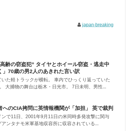
japan-breaking
高齢の窃盗犯” タイヤとホイール窃盗・逃走中
」70歳の男2人のあきれた言い訳
ていた軽トラックが横転。 車内でひっくり返っていた
 大捕物の舞台は栃木・日光市。 7日未明、男性...
へのCIA拷問に英情報機関が「加担」 英で裁判
ンで11日、2001年9月11日の米同時多発攻撃に関与
アンタナモ米軍基地収容所に収容されている...