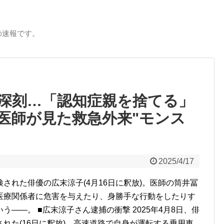
の速報です。
深刻…「認知症親を捨てる」
医師が見た救急外来"モンス
2025/4/17
された俳優の広末涼子(4月16日に釈放)。医師の筒井冨
医療関係者に危害を与えたり、身勝手な行動をしたりす
――。 ■広末涼子さん逮捕の衝撃 2025年4月8日、俳
れた(16日に釈放)。高速道路で自身が運転する乗用車