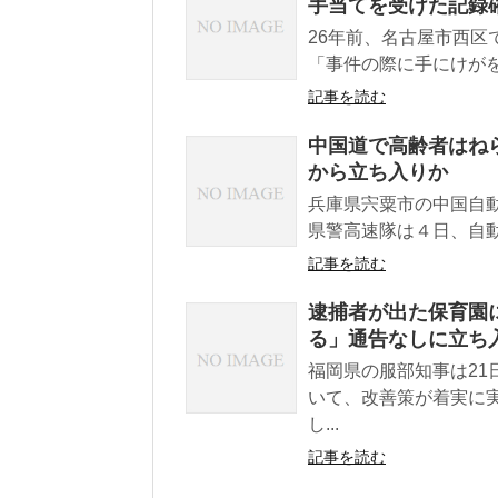
手当てを受けた記録確
26年前、名古屋市西区
「事件の際に手にけがを
記事を読む
中国道で高齢者はねら
から立ち入りか
兵庫県宍粟市の中国自
県警高速隊は４日、自動
記事を読む
逮捕者が出た保育園
る」通告なしに立ち
福岡県の服部知事は2
いて、改善策が着実に
し...
記事を読む