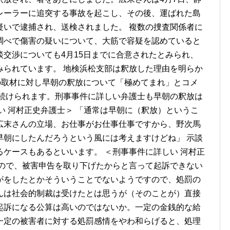
レーラーに追突する事故を起こし、その後、運ばれた島
疑いで逮捕され、送検されました。 複数の捜査関係者に
調べで傷害の疑いについて、大筋で容疑を認めていると
交渉についても4月15日までに合意されたとみられ、
みられています。 地検浜松支部は釈放した理由を明らか
の取材に対し早朝の釈放について「極めてまれ」とコメ
が続けられます。刑事事件に詳しい弁護士も早朝の釈放は
い 河村正史弁護士＞ 「通常は早朝に（釈放）というこ
広末さんの立場、お仕事がお仕事仕事ですから、野次馬
早朝にしたんだろうという風には考えますけどね」 示談
ケースもあるといいます。 ＜刑事事件に詳しい 河村正
いので、被害申告を取り下げたからと言って起訴できない
がをしたとかそういうことでないようですので、処罰の
んは社会的制裁は受けたとは思うが（そのことが）直接
起訴になる公算は高いのではないか。一定の金銭的な給
一定の被害者に対する処罰感情をやわ和らげると、処理