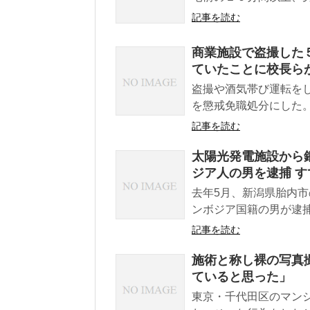
記事を読む
商業施設で盗撮した
ていたことに校長ら
盗撮や酒気帯び運転を
を懲戒免職処分にした
記事を読む
太陽光発電施設から銅
ジア人の男を逮捕 す
去年5月、新潟県胎内
ンボジア国籍の男が逮捕
記事を読む
施術と称し裸の写真撮
ていると思った」
東京・千代田区のマン