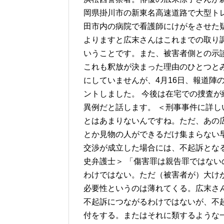
岡県掛川市の新東名高速道路で大型ト
田市内の病院で看護師にけがをさせた
よりますと広末さんはこれまでの取り
いうことです。また、被害者側との示談
これも釈放が決まった理由のひとつと
にしていませんが、4月16日、報道陣
ントしました。 今後は在宅での捜査
異例だと話します。 ＜刑事事件に詳し
とはあまりないんですね。ただ、あの
とか見物の人ができるだけ集まらない
交渉が成立した場合には、不起訴となる
史弁護士＞ 「傷害罪は親告罪ではな
わけではない。ただ（被害者が）大け
必要性というのは薄れてくる。広末さ
不起訴につながるわけではないが、不
付をする。またはそれに類するような