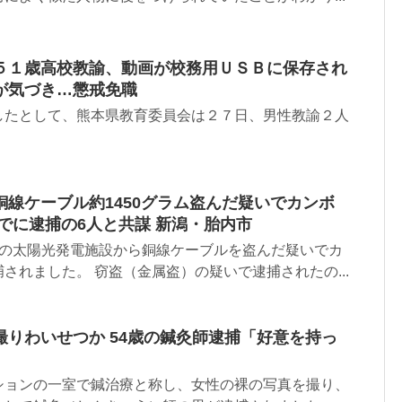
５１歳高校教諭、動画が校務用ＵＳＢに保存され
が気づき…懲戒免職
したとして、熊本県教育委員会は２７日、男性教諭２人
。
線ケーブル約1450グラム盗んだ疑いでカンボ
でに逮捕の6人と共謀 新潟・胎内市
市の太陽光発電施設から銅線ケーブルを盗んだ疑いでカ
されました。 窃盗（金属盗）の疑いで逮捕されたの...
りわいせつか 54歳の鍼灸師逮捕「好意を持っ
ションの一室で鍼治療と称し、女性の裸の写真を撮り、