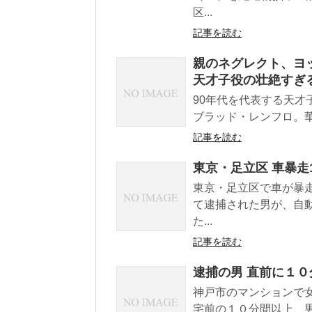
区...
記事を読む
親のネグレクト、ヨ
天才子役の壮絶すぎ
90年代を代表する天才
ブラッド・レンフロ。華
記事を読む
東京・足立区 車暴走
東京・足立区で車が暴
て逮捕された男が、自
た...
記事を読む
逮捕の男 直前に１
神戸市のマンションで
宅前の１０分間以上、男