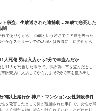
ット窃盗、生放送された逮捕劇…25歳で急死した
る闇
子役でありながら、25歳という若さでこの世を去った
やかなスクリーンでの活躍とは裏腹に、幼少期から...
11人死傷 男は入店から2分で車盗んだか
走し11人が死傷した事故で、事故前に車を盗んだとし
動車販売店に入店してからおよそ2分で車を盗み出し
０分間以上尾行か 神戸・マンション女性刺殺事件
女性を殺害したとして男が逮捕された事件で、女性が帰
によく似た人物に後をつけられていたことがわかり...