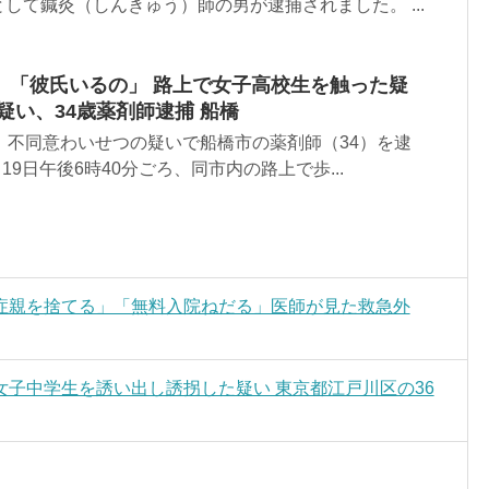
して鍼灸（しんきゅう）師の男が逮捕されました。 ...
」「彼氏いるの」 路上で女子高校生を触った疑
疑い、34歳薬剤師逮捕 船橋
、不同意わいせつの疑いで船橋市の薬剤師（34）を逮
19日午後6時40分ごろ、同市内の路上で歩...
症親を捨てる」「無料入院ねだる」医師が見た救急外
子中学生を誘い出し誘拐した疑い 東京都江戸川区の36