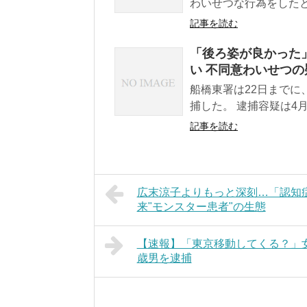
わいせつな行為をしたと
記事を読む
「後ろ姿が良かった
い 不同意わいせつの
船橋東署は22日までに
捕した。 逮捕容疑は4月
記事を読む
広末涼子よりもっと深刻…「認知
来"モンスター患者"の生態
【速報】「東京移動してくる？」女
歳男を逮捕