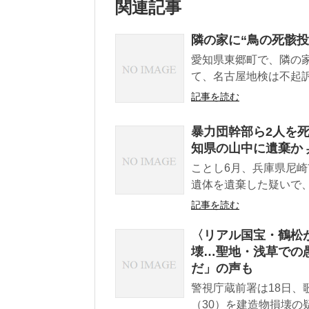
関連記事
隣の家に“鳥の死骸投
愛知県東郷町で、隣の
て、名古屋地検は不起訴
記事を読む
暴力団幹部ら2人を死
知県の山中に遺棄か 
ことし6月、兵庫県尼崎
遺体を遺棄した疑いで、
記事を読む
〈リアル国宝・鶴松
壊…聖地・浅草での
だ」の声も
警視庁蔵前署は18日
（30）を建造物損壊の