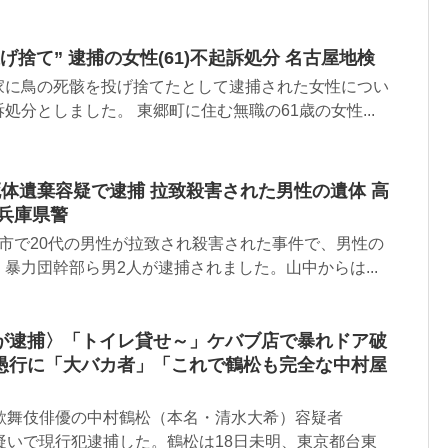
げ捨て” 逮捕の女性(61)不起訴処分 名古屋地検
家に鳥の死骸を投げ捨てたとして逮捕された女性につい
処分としました。 東郷町に住む無職の61歳の女性...
体遺棄容疑で逮捕 拉致殺害された男性の遺体 高
兵庫県警
市で20代の男性が拉致され殺害された事件で、男性の
暴力団幹部ら男2人が逮捕されました。山中からは...
が逮捕〉「トイレ貸せ～」ケバブ店で暴れドア破
愚行に「大バカ者」「これで鶴松も完全な中村屋
、歌舞伎俳優の中村鶴松（本名・清水大希）容疑者
疑いで現行犯逮捕した。鶴松は18日未明、東京都台東