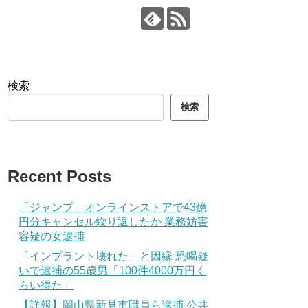
検索
検索
Recent Posts
「ジャンプ」オンラインストアで43億
円分キャンセル繰り返したか 業務妨害
容疑の女逮捕
「インプラント壊れた」と因縁 恐喝疑
いで逮捕の55歳男「100件4000万円く
らい得た」
【詳報】岡山県新見市職員ら逮捕 公共