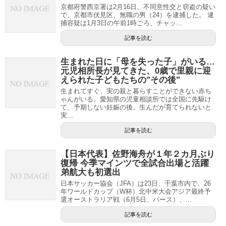
京都府警西京署は2月16日、不同意性交と窃盗の疑い
で、京都市伏見区、無職の男（24）を逮捕した。 逮
捕容疑は1月3日の午前1時ごろ、チャッ...
記事を読む
生まれた日に「母を失った子」がいる…
元児相所長が見てきた、0歳で里親に迎
えられた子どもたちの"その後"
生まれてすぐ、実の親と暮らすことができない赤ち
ゃんがいる。愛知県の児童相談所では全国に先駆け
て、予期しない妊娠の後、生んだが育てられないと
実...
記事を読む
【日本代表】佐野海舟が１年２カ月ぶり
復帰 今季マインツで全試合出場と活躍
弟航大も初選出
日本サッカー協会（JFA）は23日、千葉市内で、26
年ワールドカップ（W杯）北中米大会アジア最終予
選オーストラリア戦（6月5日、パース）、...
記事を読む