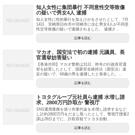
知人女性に集団暴行 不同意性交等致傷
の疑いで男女4人 逮捕
知人女性に性的暴行を加えけがをさせたとして、7月
14日、宮崎県日向市や宮崎市に住む男女4人が不同意
性交等致傷の疑いで逮捕されました。 逮捕さ...
記事を読む
マカオ、国安法で初の逮捕 元議員、長
官選挙妨害疑い
【香港共同】マカオ警察は31日、昨年の行政長官選
挙を妨害したとして、国家安全維持法（国安法）違
反の疑いで、68歳の男を逮捕したと発表した。...
記事を読む
トヨタグループ元社員ら逮捕 水増し請
求、2800万円詐取か 警視庁
SNS運用業務を巡り作業代金を水増し請求するなど
し計約2800万円をだまし取ったとして、警視庁捜査2
課は28日までに、詐欺容疑でトヨタ自動...
記事を読む