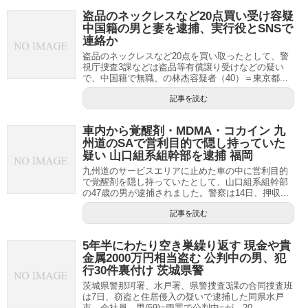
盗品のネックレスなど20点買い受け容疑
中国籍の男と妻を逮捕、実行役とSNSで
連絡か
盗品のネックレスなど20点を買い取ったとして、警
視庁捜査3課などは盗品等有償譲り受けなどの疑い
で、中国籍で無職、の林杰容疑者（40）＝東京都...
記事を読む
車内から覚醒剤・MDMA・コカイン 九
州道のSAで営利目的で隠し持っていた
疑い 山口組系組幹部を逮捕 福岡
九州道のサービスエリアに止めた車の中に営利目的
で覚醒剤を隠し持っていたとして、山口組系組幹部
の47歳の男が逮捕されました。警察は14日、押収...
記事を読む
5年半にわたり空き巣繰り返す 現金や貴
金属2000万円相当盗む 公判中の男、犯
行30件裏付け 茨城県警
茨城県警那珂署、水戸署、県警捜査3課の合同捜査班
は7日、窃盗と住居侵入の疑いで逮捕した同県水戸
市、会社員、男(59)=両罪で公判中=が、20...