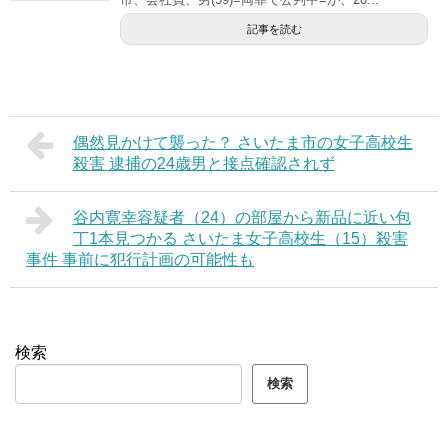
記事を読む
偶然見かけて襲った？ さいたま市の女子高校生
殺害 逮捕の24歳男と接点確認されず
谷内寛幸容疑者（24）の部屋から新品に近い包
丁1本見つかる さいたま女子高校生（15）殺害
事件 事前に犯行計画の可能性も
検索
検索