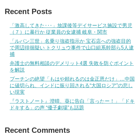
Recent Posts
「激高してきた･･･」放課後等デイサービス施設で男児
（７）に暴行か 従業員の女逮捕 岐阜・関市
「ルパン三世」名乗り強盗指示か 宝石店への強盗目的
で周辺徘徊疑い トクリュウ事件で山口組系幹部ら5人逮
捕
弁護士の無料相談のデメリット4選 失敗を防ぐポイント
を解説
プーチンの絶望「もはや頼れるのは金正恩だけ」…中国
に値切られ、インドに振り回される“大国ロシア”の悲し
い現実
『ラストノート』澄晴、葵に告白「言ったー！」「ドキ
ドキする」の声 “優子劇場”も話題
Recent Comments