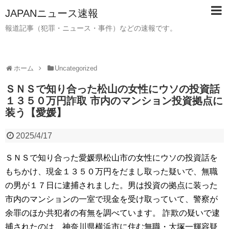
JAPANニュース速報
報道記事（犯罪・ニュース・事件）などの速報です。
ホーム
Uncategorized
ＳＮＳで知り合った松山の女性にウソの投資話
１３５０万円詐取 市内のマンション投資拠点に
装う【愛媛】
2025/4/17
ＳＮＳで知り合った愛媛県松山市の女性にウソの投資話を
もちかけ、現金１３５０万円をだまし取った疑いで、無職
の男が１７日に逮捕されました。男は投資の拠点に装った
市内のマンションの一室で現金を受け取っていて、警察が
余罪のほか共犯者の有無を調べています。 詐欺の疑いで逮
捕されたのは、神奈川県横浜市に住む無職・大塚一輝容疑