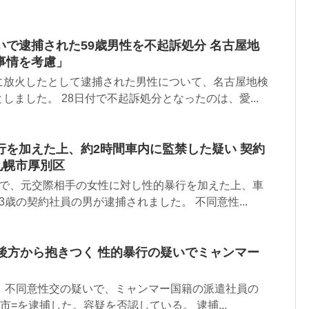
で逮捕された59歳男性を不起訴処分 名古屋地
事情を考慮」
に放火したとして逮捕された男性について、名古屋地検
しました。 28日付で不起訴処分となったのは、愛...
行を加えた上、約2時間車内に監禁した疑い 契約
 札幌市厚別区
区で、元交際相手の女性に対し性的暴行を加えた上、車
3歳の契約社員の男が逮捕されました。 不同意性...
後方から抱きつく 性的暴行の疑いでミャンマー
日、不同意性交の疑いで、ミャンマー国籍の派遣社員の
市=を逮捕した。容疑を否認している。 逮捕...