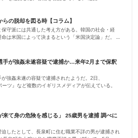
からの脱却を図る時【コラム】
と保守派には共通した考え方がある。韓国の社会・経
命は米国によって決まるという「米国決定論」だ。 ...
選手が強姦未遂容疑で逮捕か…来年2月まで保釈
手が強姦未遂の容疑で逮捕されたようだ。2日、
スポーツ』など複数のイギリスメディアが伝えている。
来て身の危険を感じる」 25歳男を逮捕 調べに
脅迫したとして、長泉町に住む職業不詳の男が逮捕され