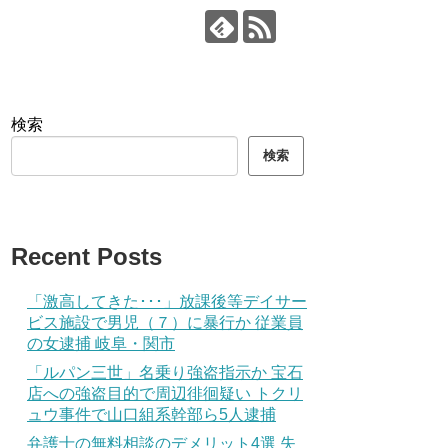
検索
検索
Recent Posts
「激高してきた･･･」放課後等デイサー
ビス施設で男児（７）に暴行か 従業員
の女逮捕 岐阜・関市
「ルパン三世」名乗り強盗指示か 宝石
店への強盗目的で周辺徘徊疑い トクリ
ュウ事件で山口組系幹部ら5人逮捕
弁護士の無料相談のデメリット4選 失