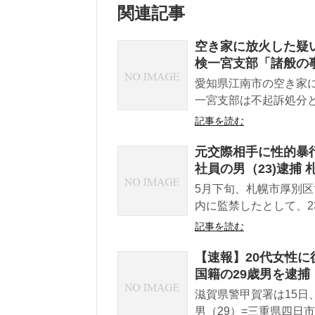
関連記事
空き家に放火した疑い
検一宮支部「諸般の
愛知県江南市の空き家
一宮支部は不起訴処分と
記事を読む
元交際相手に性的暴
社員の男（23)逮捕
5月下旬、札幌市厚別
内に監禁したとして、2
記事を読む
【速報】20代女性に
国籍の29歳男を逮捕
滋賀県警甲賀署は15
男（29）=三重県四日市