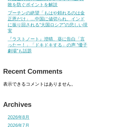
敗を防ぐポイントを解説
プーチンの絶望「もはや頼れるのは金
正恩だけ」…中国に値切られ、インド
に振り回される“大国ロシア”の悲しい現
実
『ラストノート』澄晴、葵に告白「言
ったー！」「ドキドキする」の声 “優子
劇場”も話題
Recent Comments
表示できるコメントはありません。
Archives
2026年8月
2026年7月