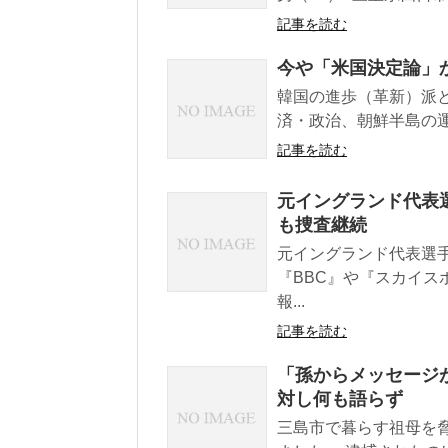
記事を読む
今や「米国決定論」
韓国の進歩（革新）派
済・政治、朝鮮半島の運
記事を読む
元イングランド代表
も捜査継続
元イングランド代表選
『BBC』や『スカイ
報...
記事を読む
「孫からメッセージが
対し何も語らず
三島市で暮らす祖母を