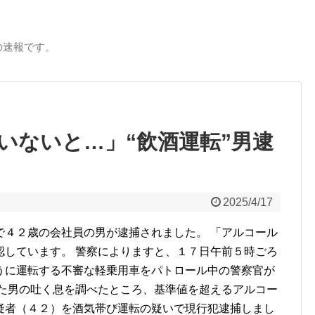
の速報です。
いないと…」“飲酒運転”男逮
2025/4/17
で４２歳の会社員の男が逮捕されました。 「アルコール
認しています。 警察によりますと、１７日午前５時ごろ
うに運転する不審な軽乗用車をパトロール中の警察官が
いた男の吐く息を調べたところ、基準値を超えるアルコー
疑者（４２）を酒気帯び運転の疑いで現行犯逮捕しまし