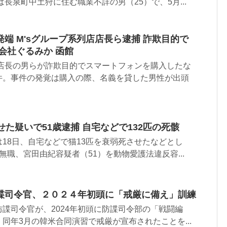
長泉町中土狩に住む職業不詳の男（25）で、5月...
端 M'sグループ系列店店長ら逮捕 詐欺目的で
会社ぐるみか 函館
の店長の男らが詐欺目的でスマートフォンを購入したな
件。事件の発覚は購入の際、名義を貸した男性が出頭
せた疑いで51歳逮捕 自宅などで132匹の死骸
18日、自宅などで猫13匹を衰弱死させたなどとし
無職、宮田由紀容疑者（51）を動物愛護法違反容...
諜司令官、２０２４年初頭に「戒厳に備え」訓練
諜司令官が、2024年初頭に防諜司令部の「戦闘編
同年3月の韓米合同演習で戒厳が宣布されたことを...