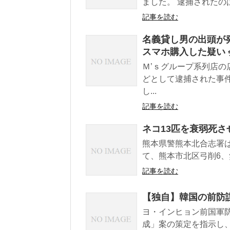
ました。 逮捕されたのは
記事を読む
名義貸し男の出頭が発
スマホ購入した疑い 
Ｍ’ｓグループ系列店
どとして逮捕された事
し...
記事を読む
ネコ13匹を衰弱死さ
熊本県警熊本北合志署は
て、熊本市北区弓削6、
記事を読む
【独自】韓国の前防
ヨ・インヒョン前国軍防
成」案の策定を指示し、