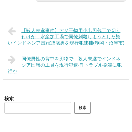
【殺人未遂事件】アジ干物用小出刃包丁で切り
付けか…水産加工場で同僚刺殺しようとした疑
いインドネシア国籍28歳男を現行犯逮捕(静岡・沼津市)
同僚男性の背中を刃物で…殺人未遂でインドネ
シア国籍の工員を現行犯逮捕 トラブル発端に犯
行か
検索
検索