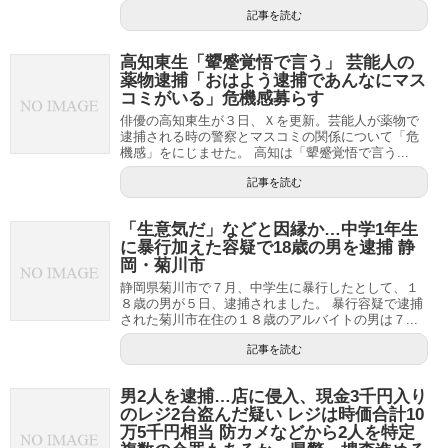
記事を読む
高知東生「顰蹙覚悟で言う」 芸能人の
薬物逮捕「おはよう逮捕であんなにマス
コミがいる」危機感募らす
俳優の高知東生が３日、Ｘを更新。芸能人が薬物で
逮捕される時の警察とマスコミの関係について「危
機感」をにじませた。 高知は「顰蹙覚悟で言う...
記事を読む
「生意気だ」などと因縁か…中学1年生
に暴行加えた容疑で18歳の男を逮捕 静
岡・菊川市
静岡県菊川市で７月、中学生に暴行したとして、１
８歳の男が５日、逮捕されました。 暴行容疑で逮捕
された菊川市在住の１８歳のアルバイトの男は７...
記事を読む
男2人を逮捕…店に侵入、現金3千円入り
のレジ2台盗んだ疑い レジは時価合計10
万5千円相当 防カメなどから2人を特定