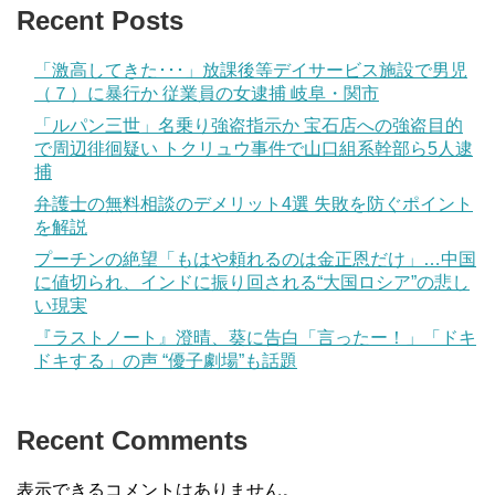
Recent Posts
「激高してきた･･･」放課後等デイサービス施設で男児
（７）に暴行か 従業員の女逮捕 岐阜・関市
「ルパン三世」名乗り強盗指示か 宝石店への強盗目的
で周辺徘徊疑い トクリュウ事件で山口組系幹部ら5人逮
捕
弁護士の無料相談のデメリット4選 失敗を防ぐポイント
を解説
プーチンの絶望「もはや頼れるのは金正恩だけ」…中国
に値切られ、インドに振り回される“大国ロシア”の悲し
い現実
『ラストノート』澄晴、葵に告白「言ったー！」「ドキ
ドキする」の声 “優子劇場”も話題
Recent Comments
表示できるコメントはありません。