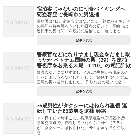
宿泊客じゃないのに朝食バイキングへ
窃盗容疑で長崎市の男逮捕
長崎署は4日、宿泊客ではないのに、朝食バイキング
の料理を持ち帰ろうとした窃盗の疑いで、長崎市の
運転手の男（51）を現行犯逮捕した。署による...
記事を読む
警察官などになりすまし現金をだまし取
ったか ベトナム国籍の男（29）を逮捕
警視庁を名乗る末尾「0110」の電話詐欺
警察官などになりすまし、40代の男性から現金35万
円をだまし取るなどしたとして、警視庁はベトナム
国籍の男を逮捕しました。 詐欺などの疑いで逮...
記事を読む
75歳男性がタクシーにはねられ重傷 運
転していた65歳男を逮捕 姫路
２７日午前２時半ごろ、兵庫県姫路市広畑区小坂の
県道交差点で、横断していた近くの男性（７５）
が、タクシーにはねられた。男性は頭を強く打ち、
意...