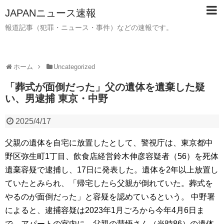
JAPANニュース速報
報道記事（犯罪・ニュース・事件）などの速報です。
ホーム
Uncategorized
「葬式が面倒だった」父の遺体を遺棄した疑
い、男逮捕 東京・中野
2025/4/17
父親の遺体を自宅に放置したとして、警視庁は、東京都中
野区弥生町1丁目、飲食店経営鈴木伸彦容疑者（56）を死体
遺棄容疑で逮捕し、17日に発表した。遺体を2年以上放置し
ていたとみられ、「帰宅したら父親が倒れていた。葬式を
やるのが面倒だった」と容疑を認めているという。 中野署
によると、逮捕容疑は2023年1月ごろから今年4月6日ま
で、アパートの室内に、父親の慧悟さん（当時86）の遺体