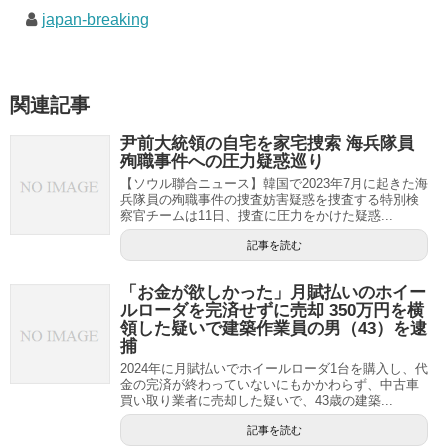
japan-breaking
関連記事
尹前大統領の自宅を家宅捜索 海兵隊員
殉職事件への圧力疑惑巡り
【ソウル聯合ニュース】韓国で2023年7月に起きた海
兵隊員の殉職事件の捜査妨害疑惑を捜査する特別検
察官チームは11日、捜査に圧力をかけた疑惑...
記事を読む
「お金が欲しかった」月賦払いのホイー
ルローダを完済せずに売却 350万円を横
領した疑いで建築作業員の男（43）を逮
捕
2024年に月賦払いでホイールローダ1台を購入し、代
金の完済が終わっていないにもかかわらず、中古車
買い取り業者に売却した疑いで、43歳の建築...
記事を読む