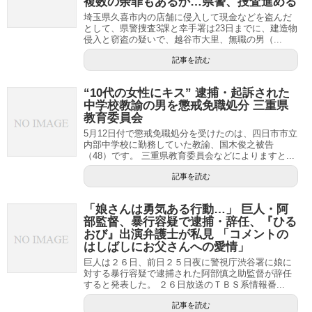
複数の余罪もあるか…県警、捜査進める
埼玉県久喜市内の店舗に侵入して現金などを盗んだ
として、県警捜査3課と幸手署は23日までに、建造物
侵入と窃盗の疑いで、越谷市大里、無職の男（...
記事を読む
“10代の女性にキス” 逮捕・起訴された
中学校教諭の男を懲戒免職処分 三重県
教育委員会
5月12日付で懲戒免職処分を受けたのは、四日市市立
内部中学校に勤務していた教諭、国木俊之被告
（48）です。 三重県教育委員会などによりますと...
記事を読む
「娘さんは勇気ある行動…」 巨人・阿
部監督、暴行容疑で逮捕・辞任、『ひる
おび』出演弁護士が私見 「コメントの
はしばしにお父さんへの愛情」
巨人は２６日、前日２５日夜に警視庁渋谷署に娘に
対する暴行容疑で逮捕された阿部慎之助監督が辞任
すると発表した。 ２６日放送のＴＢＳ系情報番...
記事を読む