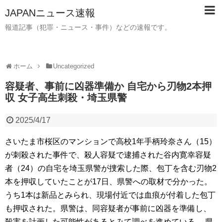
JAPANニュース速報
報道記事（犯罪・ニュース・事件）などの速報です。
ホーム
Uncategorized
容疑者、事前に凶器準備か 自宅から刃物2本押
収 女子高生刺殺・埼玉県警
2025/4/17
さいたま市桜区のマンションで高校1年手柄玲奈さん（15）
が刺殺された事件で、殺人容疑で逮捕された谷内寛幸容疑
者（24）の自宅を埼玉県警が捜索した際、包丁を含む刃物2
本を押収していたことが17日、県警への取材で分かった。
うち1本は新品とみられ、現場付近では血痕が付着した包丁
も押収された。県警は、同容疑者が事前に凶器を準備し、
殺害を計画した可能性があるとみて調べを進めている。 県