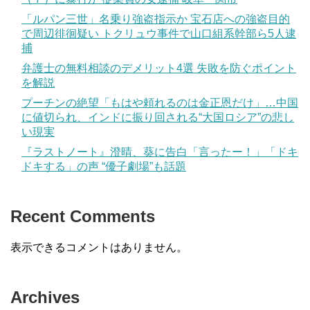
「ルパン三世」名乗り強盗指示か 宝石店への強盗目的
で周辺徘徊疑い トクリュウ事件で山口組系幹部ら5人逮
捕
弁護士の無料相談のデメリット4選 失敗を防ぐポイント
を解説
プーチンの絶望「もはや頼れるのは金正恩だけ」…中国
に値切られ、インドに振り回される“大国ロシア”の悲し
い現実
『ラストノート』澄晴、葵に告白「言ったー！」「ドキ
ドキする」の声 “優子劇場”も話題
Recent Comments
表示できるコメントはありません。
Archives