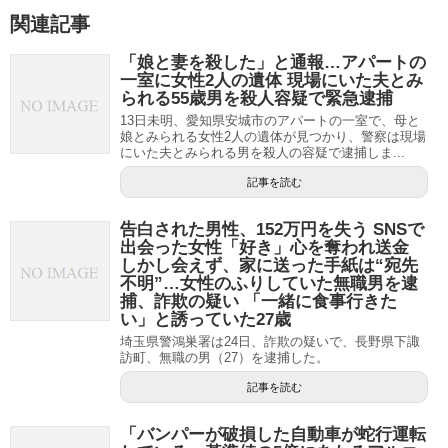
関連記事
「娘と妻を殺した」と通報…アパートの
一室に女性2人の遺体 現場にいた夫とみ
られる55歳男を殺人容疑で緊急逮捕
13日未明、愛知県安城市のアパートの一室で、母と
娘とみられる女性2人の遺体が見つかり、警察は現場
にいた夫とみられる男を殺人の容疑で逮捕しま...
記事を読む
告白された男性、152万円を失う SNSで
出会った女性「好き」心を奪われ送金
しかし会えず、家に送った手紙は“宛先
不明”…女性のふりしていた無職男を逮
捕、詐欺の疑い 「一緒に食事行きた
い」と誘っていた27歳
埼玉県警鴻巣署は24日、詐欺の疑いで、長野県下諏
訪町、無職の男（27）を逮捕した。
記事を読む
「バンパーが破損した自動車が蛇行運転