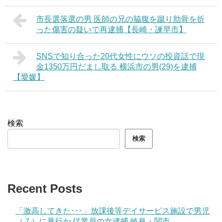
市長選落選の男 医師の兄の脇腹を蹴り肋骨を折
った傷害の疑いで再逮捕【長崎・諫早市】
SNSで知り合った20代女性にウソの投資話で現
金1350万円だまし取る 横浜市の男(29)を逮捕
【愛媛】
検索
検索
Recent Posts
「激高してきた･･･」放課後等デイサービス施設で男児
（７）に暴行か 従業員の女逮捕 岐阜・関市