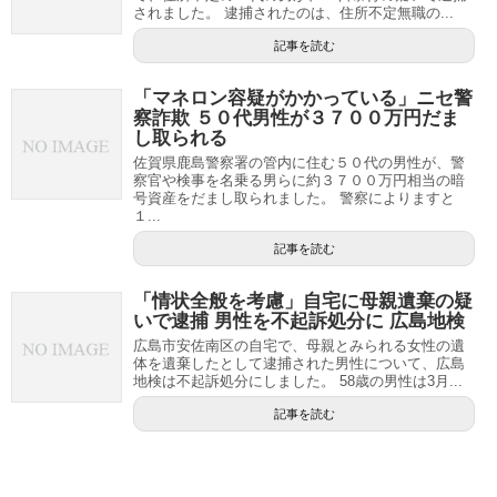
されました。 逮捕されたのは、住所不定無職の...
記事を読む
「マネロン容疑がかかっている」ニセ警
察詐欺 ５０代男性が３７００万円だま
し取られる
佐賀県鹿島警察署の管内に住む５０代の男性が、警
察官や検事を名乗る男らに約３７００万円相当の暗
号資産をだまし取られました。 警察によりますと
１...
記事を読む
「情状全般を考慮」自宅に母親遺棄の疑
いで逮捕 男性を不起訴処分に 広島地検
広島市安佐南区の自宅で、母親とみられる女性の遺
体を遺棄したとして逮捕された男性について、広島
地検は不起訴処分にしました。 58歳の男性は3月...
記事を読む