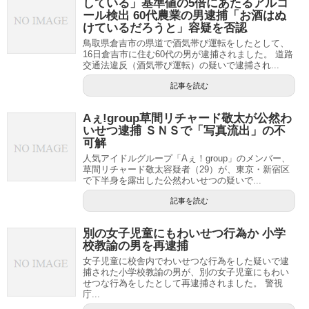
している」基準値の5倍にあたるアルコ
ール検出 60代農業の男逮捕「お酒はぬ
けているだろうと」容疑を否認
鳥取県倉吉市の県道で酒気帯び運転をしたとして、
16日倉吉市に住む60代の男が逮捕されました。 道路
交通法違反（酒気帯び運転）の疑いで逮捕され...
記事を読む
Aぇ!group草間リチャード敬太が公然わ
いせつ逮捕 ＳＮＳで「写真流出」の不
可解
人気アイドルグループ「Aぇ！group」のメンバー、
草間リチャード敬太容疑者（29）が、東京・新宿区
で下半身を露出した公然わいせつの疑いで...
記事を読む
別の女子児童にもわいせつ行為か 小学
校教諭の男を再逮捕
女子児童に校舎内でわいせつな行為をした疑いで逮
捕された小学校教諭の男が、別の女子児童にもわい
せつな行為をしたとして再逮捕されました。 警視
庁...