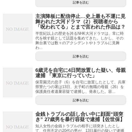
記事を読む
主演降板に配信停止…史上最も不運に見
舞われた大河ドラマ（2）視聴者から
「呪われてる」とまで言われた作品は？
半世紀以上の歴史を誇るNHK大河ドラマは、常に時
代を映す鏡として話題を集めてきた。しかし、その
舞台裏では数々のアクシデントやトラブルに見舞
わ...
記事を読む
6歳児を自宅に4日間放置した疑い、母親
逮捕 「東京に行っていた」
保育園児の息子（6）を自宅に放置したとして、兵庫
県警たつの署は13日、太子町の無職の母親（26）を
保護責任者遺棄容疑で逮捕し、発表した。容...
記事を読む
金銭トラブルの話し合い中に顔面“頭突
き” 27歳男を暴行容疑で逮捕【佐世保】
知人女性の金銭トラブルの相手に頭突きしたとし
て、住所不定の20代の男が、13日暴行の疑いで逮捕