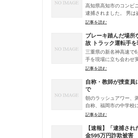
高知県高知市のコンビ
逮捕されました。 男は
記事を読む
ブレーキ踏んだ場所
故 トラック運転手
三重県の新名神高速で6
手を現場に立ち会わせ実
記事を読む
自称・教師が捜査員に
で
朝のラッシュアワー、
自称、福岡市の中学校に
記事を読む
【速報】「逮捕され
金595万円詐欺被害