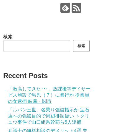
検索
検索
Recent Posts
「激高してきた･･･」放課後等デイサー
ビス施設で男児（７）に暴行か 従業員
の女逮捕 岐阜・関市
「ルパン三世」名乗り強盗指示か 宝石
店への強盗目的で周辺徘徊疑い トクリ
ュウ事件で山口組系幹部ら5人逮捕
弁護士の無料相談のデメリット4選 失