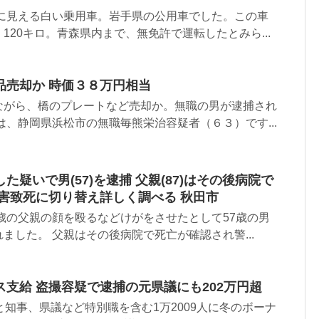
奥に見える白い乗用車。岩手県の公用車でした。この車
120キロ。青森県内まで、無免許で運転したとみら...
品売却か 時価３８万円相当
ながら、橋のプレートなど売却か。無職の男が逮捕され
は、静岡県浜松市の無職毎熊栄治容疑者（６３）です...
疑いで男(57)を逮捕 父親(87)はその後病院で
害致死に切り替え詳しく調べる 秋田市
7歳の父親の顔を殴るなどけがをさせたとして57歳の男
ました。 父親はその後病院で死亡が確認され警...
支給 盗撮容疑で逮捕の元県議にも202万円超
と知事、県議など特別職を含む1万2009人に冬のボーナ