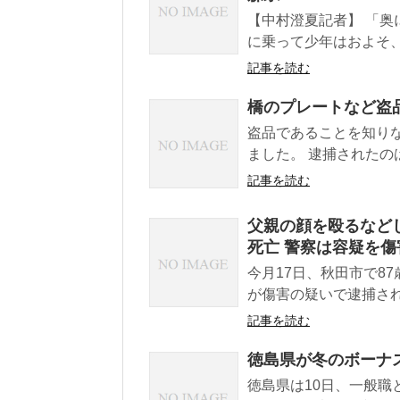
【中村澄夏記者】 「
に乗って少年はおよそ、
記事を読む
橋のプレートなど盗
盗品であることを知り
ました。 逮捕されたの
記事を読む
父親の顔を殴るなどした
死亡 警察は容疑を傷
今月17日、秋田市で8
が傷害の疑いで逮捕され
記事を読む
徳島県が冬のボーナス
徳島県は10日、一般職