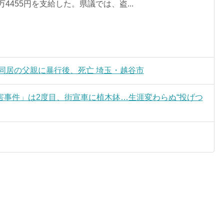
万4455円を支給した。県議では、盗...
同居の父親に暴行後、死亡 埼玉・越谷市
害事件」は2度目、街宣車に植木鉢…生涯変わらぬ“投げつ