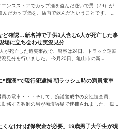
ニエンスストアでカップ酒を盗んだ疑いで男（79）が
盗んだカップ酒を、店内で飲んだということです。 ...
など確認…新名神で子供3人含む6人が死亡した事
を現場に立ち会わせ実況見分
人が死亡した追突事故で、警察は24日、トラック運転
況見分を行いました。 今月20日、亀山市の新...
”痴漢”で現行犯逮捕 朝ラッシュ時の満員電車
満員の電車・・・そして、痴漢警戒中の女性捜査員。
勤務する教師の男が痴漢容疑で逮捕されました。 痴...
たくなければ保釈金が必要」19歳男子大学生が現