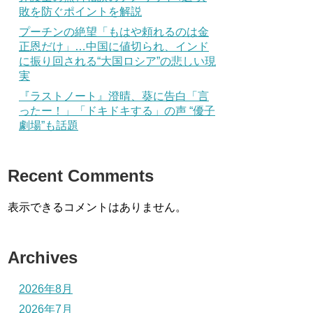
敗を防ぐポイントを解説
プーチンの絶望「もはや頼れるのは金
正恩だけ」…中国に値切られ、インド
に振り回される“大国ロシア”の悲しい現
実
『ラストノート』澄晴、葵に告白「言
ったー！」「ドキドキする」の声 “優子
劇場”も話題
Recent Comments
表示できるコメントはありません。
Archives
2026年8月
2026年7月