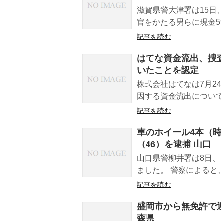
滋賀県警大津署は15日
官をかたる男らに現金5
記事を読む
はてな資金流出、捜
いたことを認定
株式会社はてなは7月2
因する資金流出について
記事を読む
車のホイール4本（
（46）を逮捕 山口
山口県警柳井署は8日、
ました。 警察によると、
記事を読む
盛岡市から無免許で
森県