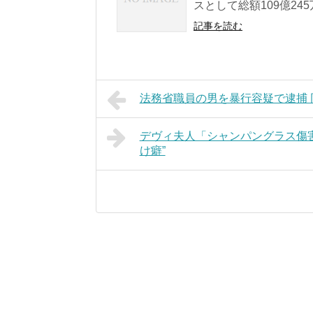
スとして総額109億245
記事を読む
法務省職員の男を暴行容疑で逮捕 
デヴィ夫人「シャンパングラス傷
け癖”