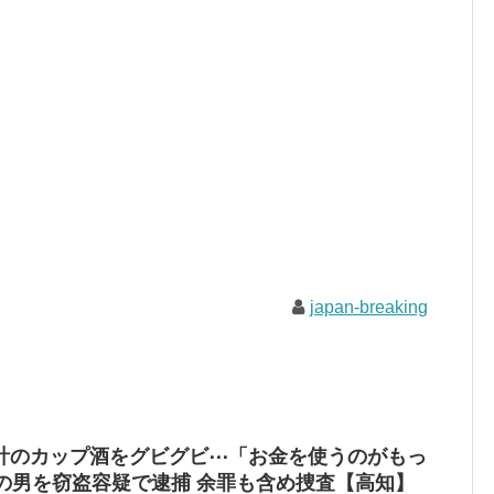
japan-breaking
計のカップ酒をグビグビ⋯「お金を使うのがもっ
の男を窃盗容疑で逮捕 余罪も含め捜査【高知】