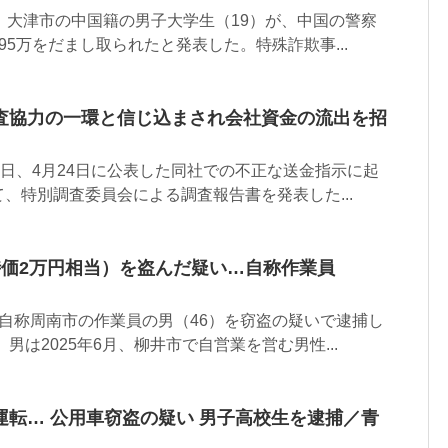
、大津市の中国籍の男子大学生（19）が、中国の警察
95万をだまし取られたと発表した。特殊詐欺事...
査協力の一環と信じ込まされ会社資金の流出を招
4日、4月24日に公表した同社での不正な送金指示に起
、特別調査委員会による調査報告書を発表した...
時価2万円相当）を盗んだ疑い…自称作業員
自称周南市の作業員の男（46）を窃盗の疑いで逮捕し
男は2025年6月、柳井市で自営業を営む男性...
運転… 公用車窃盗の疑い 男子高校生を逮捕／青