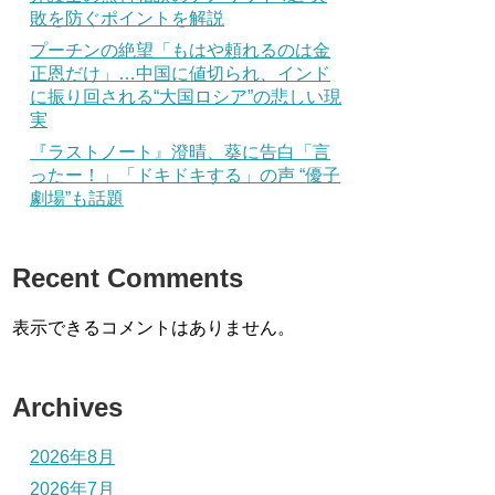
敗を防ぐポイントを解説
プーチンの絶望「もはや頼れるのは金
正恩だけ」…中国に値切られ、インド
に振り回される“大国ロシア”の悲しい現
実
『ラストノート』澄晴、葵に告白「言
ったー！」「ドキドキする」の声 “優子
劇場”も話題
Recent Comments
表示できるコメントはありません。
Archives
2026年8月
2026年7月