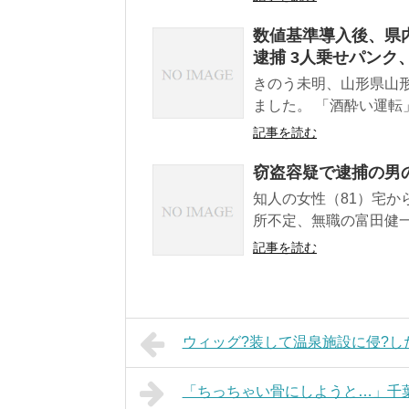
数値基準導入後、県内
逮捕 3人乗せパン
きのう未明、山形県山
ました。 「酒酔い運転
記事を読む
窃盗容疑で逮捕の男
知人の女性（81）宅か
所不定、無職の富田健一
記事を読む
ウィッグ?装して温泉施設に侵?し
「ちっちゃい骨にしようと…」千