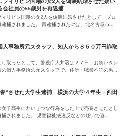
…フィリピン国籍の女2人を偽装結婚させた疑い
る会社員の55歳男を再逮捕
フィリピン国籍の女2人を偽装結婚させたとして、ブロ
逮捕されました。 再逮捕されたのは、北名古屋市...
個人事務所元スタッフ、知人から８５０万円詐取
まし取ったとして、警視庁大井署は２７日、お笑いタレ
の個人事務所の元スタッフで、住所・職業不詳の男...
売春”させた大学生逮捕 横浜の大学４年生・西田
の女子高生にわいせつな行為をした上で売春させたとし
捕されました。 児童福祉法違反などの疑いで逮...