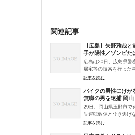
関連記事
【広島】矢野雅哉と前
手が陽性／ゾンビた
広島は30日、広島県警
居宅等の捜索を行った事
記事を読む
バイクの男性にけが
無職の男を逮捕 岡山
29日、岡山県玉野市で
失運転致傷とひき逃げ
記事を読む