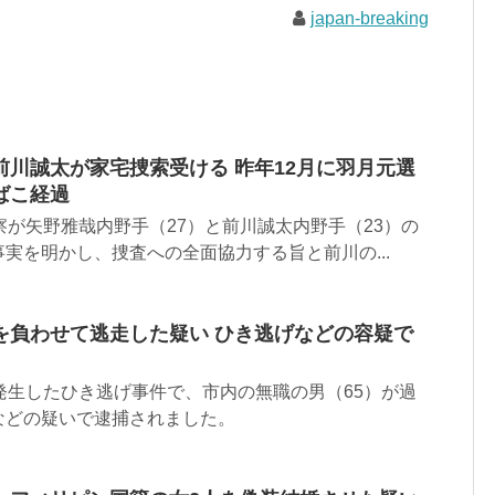
japan-breaking
川誠太が家宅捜索受ける 昨年12月に羽月元選
ばこ経過
察が矢野雅哉内野手（27）と前川誠太内野手（23）の
実を明かし、捜査への全面協力する旨と前川の...
を負わせて逃走した疑い ひき逃げなどの容疑で
発生したひき逃げ事件で、市内の無職の男（65）が過
などの疑いで逮捕されました。