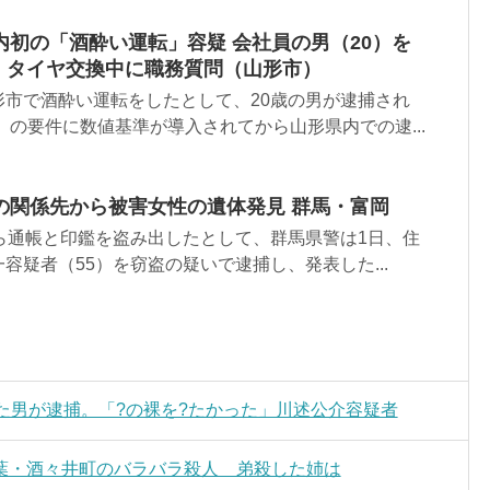
初の「酒酔い運転」容疑 会社員の男（20）を
ク、タイヤ交換中に職務質問（山形市）
形市で酒酔い運転をしたとして、20歳の男が逮捕され
」の要件に数値基準が導入されてから山形県内での逮...
の関係先から被害女性の遺体発見 群馬・富岡
ら通帳と印鑑を盗み出したとして、群馬県警は1日、住
容疑者（55）を窃盗の疑いで逮捕し、発表した...
た男が逮捕。「?の裸を?たかった」川述公介容疑者
葉・酒々井町のバラバラ殺人 弟殺した姉は