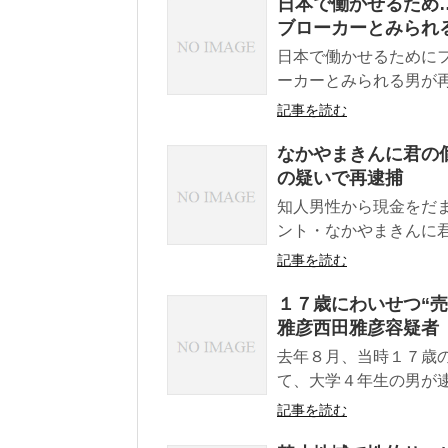
日本で働かせるため
ブローカーとみられ
日本で働かせるために
ーカーとみられる男が再
記事を読む
なかやまきんに君の
の疑いで再逮捕
知人男性から現金をだ
ント・なかやまきんに君
記事を読む
１７歳にわいせつ“
雅彦西田雅彦容疑者
去年８月、当時１７歳
て、大学４年生の男が逮
記事を読む