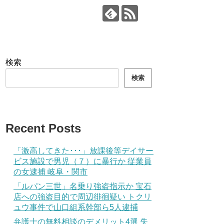
検索
検索
Recent Posts
「激高してきた･･･」放課後等デイサー
ビス施設で男児（７）に暴行か 従業員
の女逮捕 岐阜・関市
「ルパン三世」名乗り強盗指示か 宝石
店への強盗目的で周辺徘徊疑い トクリ
ュウ事件で山口組系幹部ら5人逮捕
弁護士の無料相談のデメリット4選 失