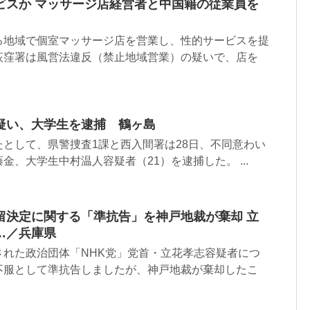
ビスか マッサージ店経営者と中国籍の従業員を
る地域で個室マッサージ店を営業し、性的サービスを提
荻窪署は風営法違反（禁止地域営業）の疑いで、店を
疑い、大学生を逮捕 鶴ヶ島
として、県警捜査1課と西入間署は28日、不同意わい
金、大学生中村温人容疑者（21）を逮捕した。 ...
留決定に関する「準抗告」を神戸地裁が棄却 立
…／兵庫県
された政治団体「NHK党」党首・立花孝志容疑者につ
不服として準抗告しましたが、神戸地裁が棄却したこ