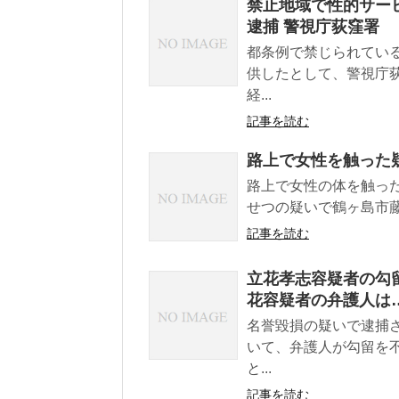
禁止地域で性的サー
逮捕 警視庁荻窪署
都条例で禁じられてい
供したとして、警視庁
経...
記事を読む
路上で女性を触った
路上で女性の体を触った
せつの疑いで鶴ヶ島市藤
記事を読む
立花孝志容疑者の勾
花容疑者の弁護人は
名誉毀損の疑いで逮捕
いて、弁護人が勾留を
と...
記事を読む